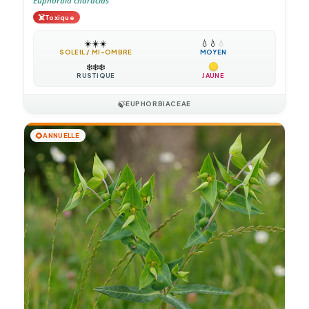
Euphorbia characias
☠️
Toxique
☀️
☀️
☀️
💧
💧
💧
SOLEIL / MI-OMBRE
MOYEN
❄️
❄️
❄️
RUSTIQUE
JAUNE
🍃
EUPHORBIACEAE
🌻
ANNUELLE