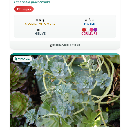
Euphorbia pulcherrima
☠️
Toxique
☀️
☀️
☀️
💧
💧
💧
SOLEIL / MI-OMBRE
MOYEN
❄️
❄️
❄️
GÉLIVE
COULEURS
🍃
EUPHORBIACEAE
🪴
VIVACE