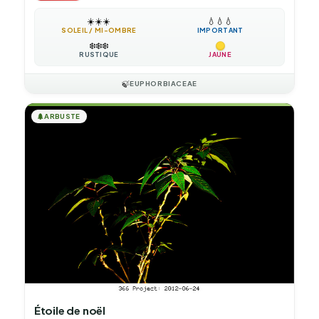
☀️
☀️
☀️
💧
💧
💧
SOLEIL / MI-OMBRE
IMPORTANT
❄️
❄️
❄️
RUSTIQUE
JAUNE
🍃
EUPHORBIACEAE
🌲
ARBUSTE
Étoile de noël