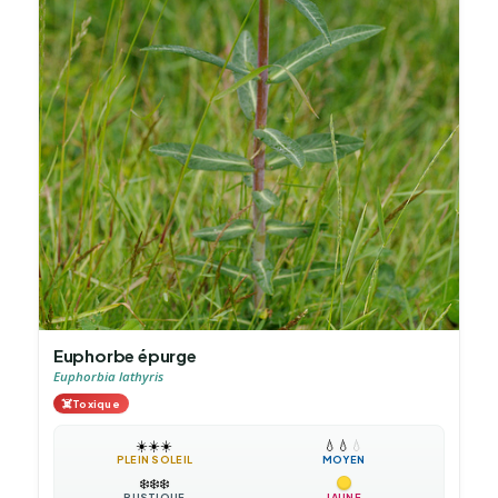
Euphorbe épurge
Euphorbia lathyris
☠️
Toxique
☀️
☀️
☀️
💧
💧
💧
PLEIN SOLEIL
MOYEN
❄️
❄️
❄️
RUSTIQUE
JAUNE