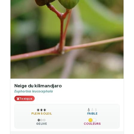
Neige du kilimandjaro
Euphorbia leucocephala
☠️
Toxique
☀️
☀️
☀️
💧
💧
💧
PLEIN SOLEIL
FAIBLE
❄️
❄️
❄️
GÉLIVE
COULEURS