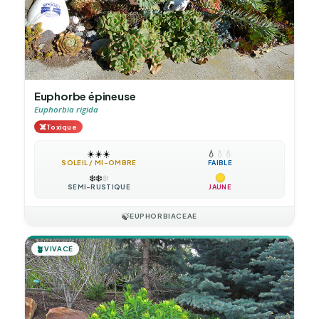
Euphorbe épineuse
Euphorbia rigida
☠️
Toxique
☀️
☀️
☀️
💧
💧
💧
SOLEIL / MI-OMBRE
FAIBLE
❄️
❄️
❄️
SEMI-RUSTIQUE
JAUNE
🍃
EUPHORBIACEAE
🪴
VIVACE