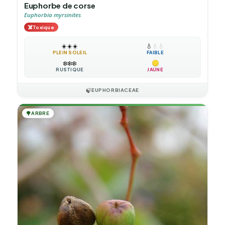
Euphorbe de corse
Euphorbia myrsinites
☠️
Toxique
☀️
☀️
☀️
💧
💧
💧
PLEIN SOLEIL
FAIBLE
❄️
❄️
❄️
RUSTIQUE
JAUNE
🍃
EUPHORBIACEAE
🌳
ARBRE