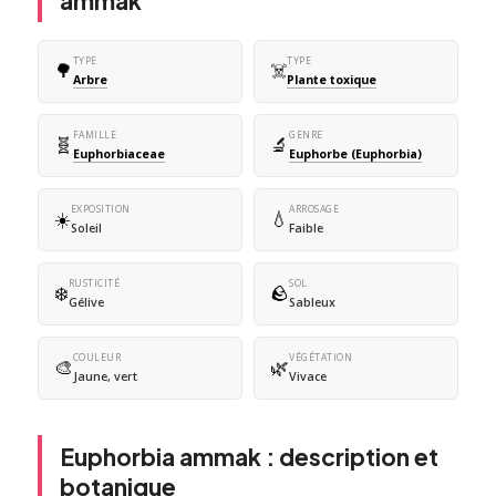
ammak
TYPE
TYPE
🌳
☠️
Arbre
Plante toxique
FAMILLE
GENRE
🧬
🔬
Euphorbiaceae
Euphorbe (Euphorbia)
EXPOSITION
ARROSAGE
☀️
💧
Soleil
Faible
RUSTICITÉ
SOL
❄️
🪨
Gélive
Sableux
COULEUR
VÉGÉTATION
🎨
🌿
Jaune, vert
Vivace
Euphorbia ammak : description et
botanique