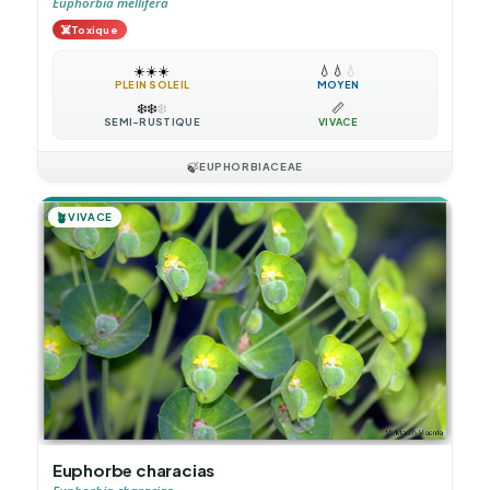
Euphorbia mellifera
☠️
Toxique
☀️
☀️
☀️
💧
💧
💧
PLEIN SOLEIL
MOYEN
❄️
❄️
❄️
📏
SEMI-RUSTIQUE
VIVACE
🍃
EUPHORBIACEAE
🪴
VIVACE
Euphorbe characias