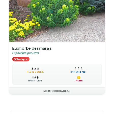
Euphorbe des marais
Euphorbia palustris
☠️
Toxique
☀️
☀️
☀️
💧
💧
💧
PLEIN SOLEIL
IMPORTANT
❄️
❄️
❄️
RUSTIQUE
JAUNE
🍃
EUPHORBIACEAE