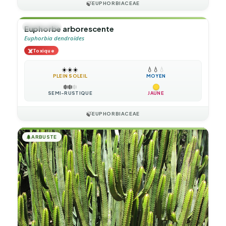
🍃
EUPHORBIACEAE
🌲
ARBUSTE
Euphorbe arborescente
Euphorbia dendroïdes
☠️
Toxique
☀️
☀️
☀️
💧
💧
💧
PLEIN SOLEIL
MOYEN
❄️
❄️
❄️
SEMI-RUSTIQUE
JAUNE
🍃
EUPHORBIACEAE
🌲
ARBUSTE