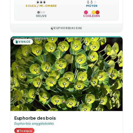
☀️
☀️
☀️
💧
💧
💧
SOLEIL / MI-OMBRE
MOYEN
❄️
❄️
❄️
GÉLIVE
COULEURS
🍃
EUPHORBIACEAE
🪴
VIVACE
Euphorbe des bois
Euphorbia amygdaloides
☠️
Toxique