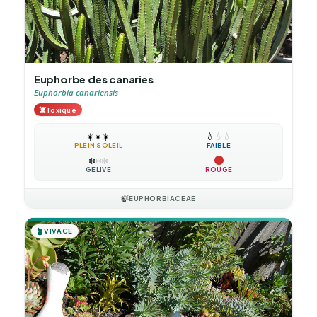
Euphorbe des canaries
Euphorbia canariensis
☠️
Toxique
☀️
☀️
☀️
💧
💧
💧
PLEIN SOLEIL
FAIBLE
❄️
❄️
❄️
GÉLIVE
ROUGE
🍃
EUPHORBIACEAE
🪴
VIVACE