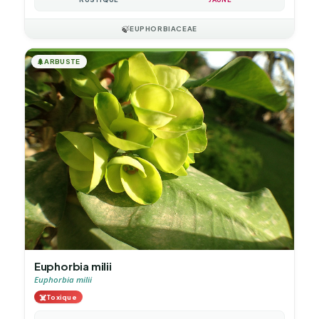
🍃
EUPHORBIACEAE
🌲
ARBUSTE
Euphorbia milii
Euphorbia milii
☠️
Toxique