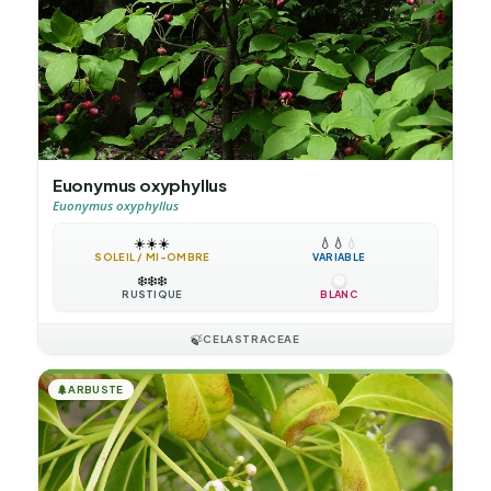
Euonymus oxyphyllus
Euonymus oxyphyllus
☀️
☀️
☀️
💧
💧
💧
SOLEIL / MI-OMBRE
VARIABLE
❄️
❄️
❄️
RUSTIQUE
BLANC
🍃
CELASTRACEAE
🌲
ARBUSTE