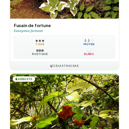
Fusain de fortune
Euonymus fortunei
☀️
☀️
☀️
💧
💧
💧
TOUS
MOYEN
❄️
❄️
❄️
RUSTIQUE
BLANC
🍃
CELASTRACEAE
🌲
ARBUSTE