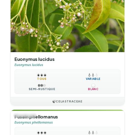
Euonymus lucidus
Euonymus lucidus
☀️
☀️
☀️
💧
💧
💧
TOUS
VARIABLE
❄️
❄️
❄️
SEMI-RUSTIQUE
BLANC
🍃
CELASTRACEAE
🌲
ARBUSTE
Fusain phellomanus
Euonymus phellomanus
☀️
☀️
☀️
💧
💧
💧