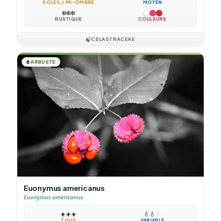
SOLEIL / MI-OMBRE
MOYEN
❄️
❄️
❄️
RUSTIQUE
COULEURS
🍃
CELASTRACEAE
🌲
ARBUSTE
Euonymus americanus
Euonymus americanus
☀️
☀️
☀️
💧
💧
💧
TOUS
VARIABLE