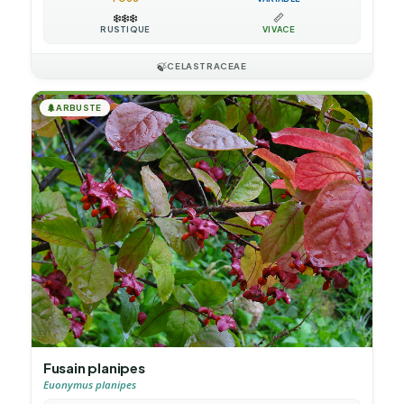
❄️
❄️
❄️
📏
RUSTIQUE
VIVACE
🍃
CELASTRACEAE
🌲
ARBUSTE
Fusain planipes
Euonymus planipes