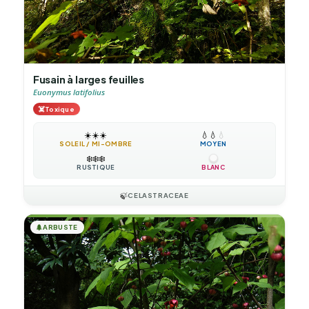
Fusain à larges feuilles
Euonymus latifolius
☠️
Toxique
☀️
☀️
☀️
💧
💧
💧
SOLEIL / MI-OMBRE
MOYEN
❄️
❄️
❄️
RUSTIQUE
BLANC
🍃
CELASTRACEAE
🌲
ARBUSTE