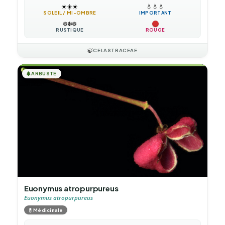
☀️
☀️
☀️
💧
💧
💧
SOLEIL / MI-OMBRE
IMPORTANT
❄️
❄️
❄️
RUSTIQUE
ROUGE
🍃
CELASTRACEAE
🌲
ARBUSTE
Euonymus atropurpureus
Euonymus atropurpureus
💊
Médicinale