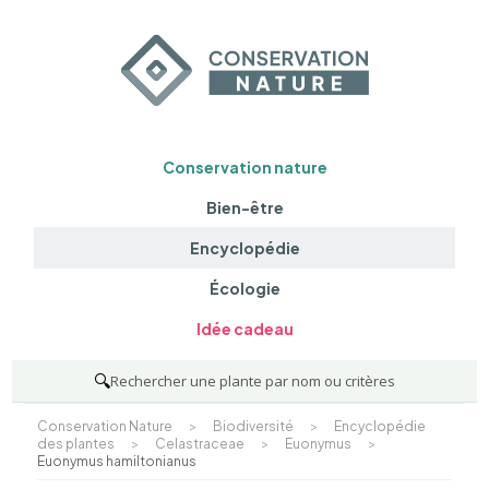
Conservation nature
Bien-être
Encyclopédie
Écologie
Idée cadeau
🔍
Rechercher une plante par nom ou critères
Conservation Nature
>
Biodiversité
>
Encyclopédie
des plantes
>
Celastraceae
>
Euonymus
>
Euonymus hamiltonianus