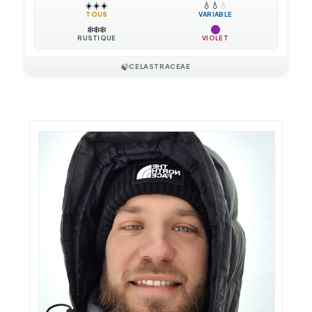
☀️
☀️
☀️
💧
💧
💧
TOUS
VARIABLE
❄️
❄️
❄️
RUSTIQUE
VIOLET
🍃
CELASTRACEAE