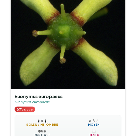
Euonymus europaeus
Euonymus europaeus
☠️
Toxique
☀️
☀️
☀️
💧
💧
💧
SOLEIL / MI-OMBRE
MOYEN
❄️
❄️
❄️
RUSTIQUE
BLANC