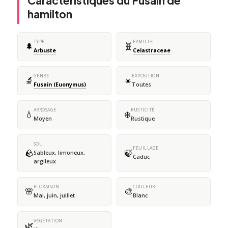
Caractéristiques du Fusain de
hamilton
TYPE
FAMILLE
🌲
🧬
Arbuste
Celastraceae
GENRE
EXPOSITION
🔬
☀️
Fusain (Euonymus)
Toutes
ARROSAGE
RUSTICITÉ
💧
❄️
Moyen
Rustique
SOL
FEUILLAGE
🪨
🍃
Sableux, limoneux,
Caduc
argileux
FLORAISON
COULEUR
🌸
🎨
Mai, juin, juillet
Blanc
VÉGÉTATION
🌿