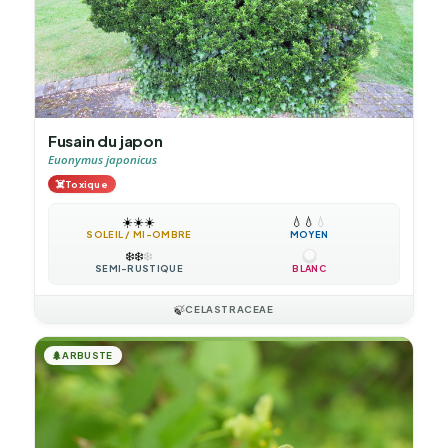
Fusain du japon
Euonymus japonicus
☠️
Toxique
☀️
☀️
☀️
💧
💧
💧
SOLEIL / MI-OMBRE
MOYEN
❄️
❄️
❄️
SEMI-RUSTIQUE
BLANC
🍃
CELASTRACEAE
🌲
ARBUSTE