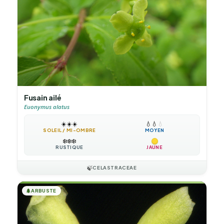
Fusain ailé
Euonymus alatus
☀️
☀️
☀️
💧
💧
💧
SOLEIL / MI-OMBRE
MOYEN
❄️
❄️
❄️
RUSTIQUE
JAUNE
🍃
CELASTRACEAE
🌲
ARBUSTE