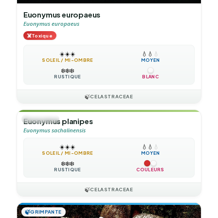
Euonymus europaeus
Euonymus europaeus
☠️
Toxique
☀️
☀️
☀️
💧
💧
💧
SOLEIL / MI-OMBRE
MOYEN
❄️
❄️
❄️
RUSTIQUE
BLANC
🍃
CELASTRACEAE
🌲
ARBUSTE
Euonymus planipes
Euonymus sachalinensis
☀️
☀️
☀️
💧
💧
💧
SOLEIL / MI-OMBRE
MOYEN
❄️
❄️
❄️
RUSTIQUE
COULEURS
🍃
CELASTRACEAE
🍃
GRIMPANTE