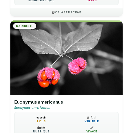
SEMI-RUSTIQUE
BLANC
🍃
CELASTRACEAE
🌲
ARBUSTE
Euonymus americanus
Euonymus americanus
☀️
☀️
☀️
💧
💧
💧
TOUS
VARIABLE
❄️
❄️
❄️
📏
RUSTIQUE
VIVACE