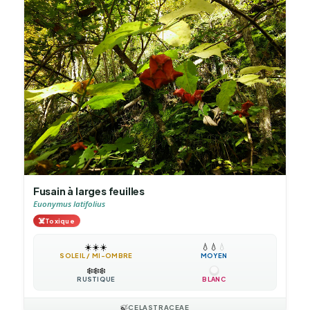
Fusain à larges feuilles
Euonymus latifolius
☠️
Toxique
☀️
☀️
☀️
💧
💧
💧
SOLEIL / MI-OMBRE
MOYEN
❄️
❄️
❄️
RUSTIQUE
BLANC
🍃
CELASTRACEAE