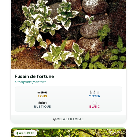
Fusain de fortune
Euonymus fortunei
☀️
☀️
☀️
💧
💧
💧
TOUS
MOYEN
❄️
❄️
❄️
RUSTIQUE
BLANC
🍃
CELASTRACEAE
🌲
ARBUSTE