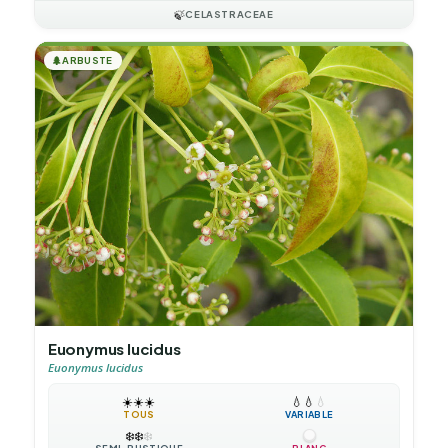
🍃
CELASTRACEAE
🌲
ARBUSTE
Euonymus lucidus
Euonymus lucidus
☀️
☀️
☀️
💧
💧
💧
TOUS
VARIABLE
❄️
❄️
❄️