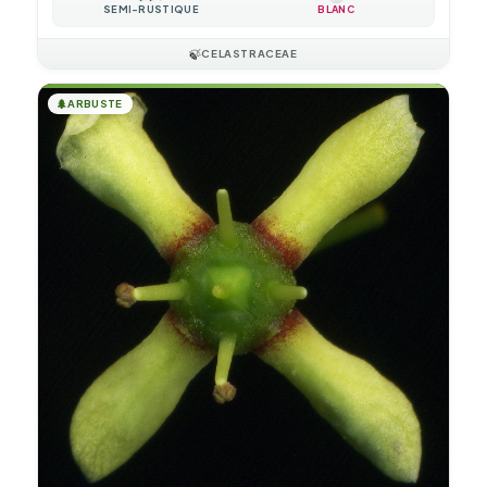
SEMI-RUSTIQUE
BLANC
🍃
CELASTRACEAE
🌲
ARBUSTE