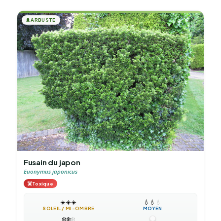
🌲
ARBUSTE
Fusain du japon
Euonymus japonicus
☠️
Toxique
☀️
☀️
☀️
💧
💧
💧
SOLEIL / MI-OMBRE
MOYEN
❄️
❄️
❄️