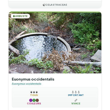
🍃
CELASTRACEAE
🌲
ARBUSTE
Euonymus occidentalis
Euonymus occidentalis
☀️
☀️
☀️
💧
💧
💧
TOUS
IMPORTANT
📏
COULEURS
VIVACE