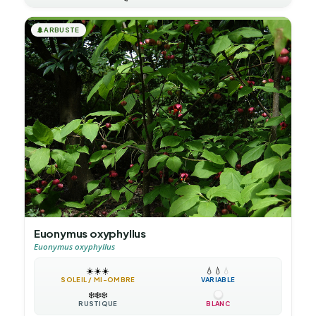
🌲
ARBUSTE
Euonymus oxyphyllus
Euonymus oxyphyllus
☀️
☀️
☀️
💧
💧
💧
SOLEIL / MI-OMBRE
VARIABLE
❄️
❄️
❄️
RUSTIQUE
BLANC