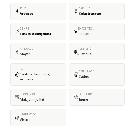
TYPE
FAMILLE
🌲
🧬
Arbuste
Celastraceae
GENRE
EXPOSITION
🔬
☀️
Fusain (Euonymus)
Toutes
ARROSAGE
RUSTICITÉ
💧
❄️
Moyen
Rustique
SOL
FEUILLAGE
🪨
🍃
Sableux, limoneux,
Caduc
argileux
FLORAISON
COULEUR
🌸
🎨
Mai, juin, juillet
Jaune
VÉGÉTATION
🌿
Vivace