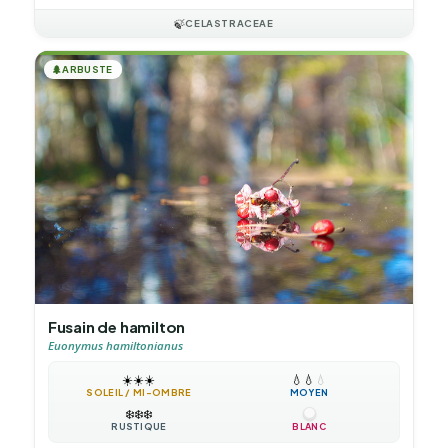
🍃
CELASTRACEAE
🌲
ARBUSTE
Fusain de hamilton
Euonymus hamiltonianus
☀️
☀️
☀️
💧
💧
💧
SOLEIL / MI-OMBRE
MOYEN
❄️
❄️
❄️
RUSTIQUE
BLANC