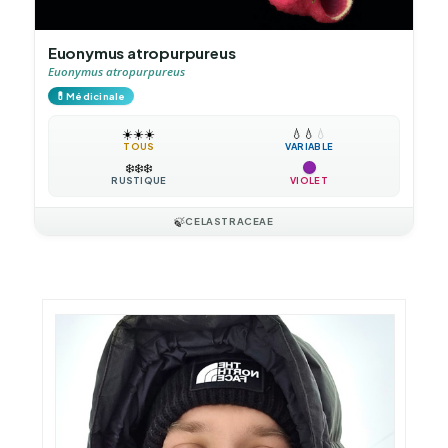
Euonymus atropurpureus
Euonymus atropurpureus
💊
Médicinale
☀️
☀️
☀️
💧
💧
💧
TOUS
VARIABLE
❄️
❄️
❄️
RUSTIQUE
VIOLET
🍃
CELASTRACEAE