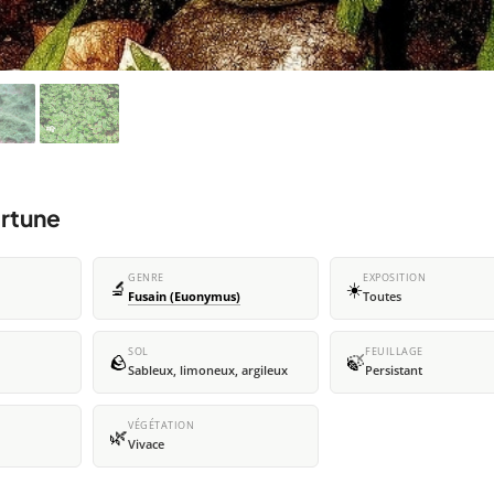
ortune
GENRE
EXPOSITION
🔬
☀️
Fusain (Euonymus)
Toutes
SOL
FEUILLAGE
🪨
🍃
Sableux, limoneux, argileux
Persistant
VÉGÉTATION
🌿
Vivace