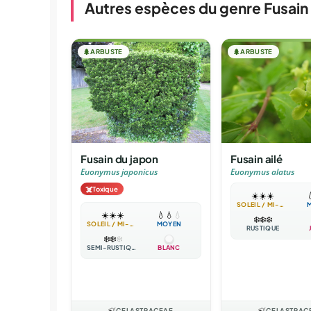
Autres espèces du genre Fusain
🌲
ARBUSTE
🌲
ARBUSTE
Fusain du japon
Fusain ailé
Euonymus japonicus
Euonymus alatus
☠️
Toxique
☀️
☀️
☀️

SOLEIL / MI-OMBRE
☀️
☀️
☀️
💧
💧
💧
❄️
❄️
❄️
SOLEIL / MI-OMBRE
MOYEN
RUSTIQUE
❄️
❄️
❄️
SEMI-RUSTIQUE
BLANC
🍃
CELASTRACEAE
🍃
CELASTRAC