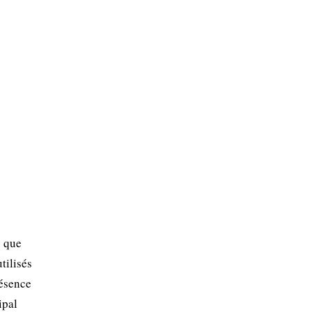
s que
tilisés
résence
ipal