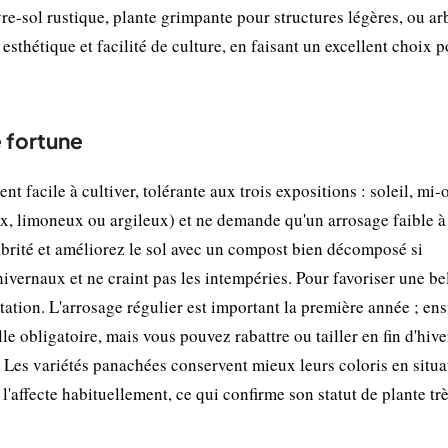
vre-sol rustique, plante grimpante pour structures légères, ou ar
sthétique et facilité de culture, en faisant un excellent choix p
e fortune
nt facile à cultiver, tolérante aux trois expositions : soleil, mi
leux, limoneux ou argileux) et ne demande qu'un arrosage faible 
e abrité et améliorez le sol avec un compost bien décomposé si
hivernaux et ne craint pas les intempéries. Pour favoriser une be
tation. L'arrosage régulier est important la première année ; ensu
 obligatoire, mais vous pouvez rabattre ou tailler en fin d'hive
s. Les variétés panachées conservent mieux leurs coloris en situa
affecte habituellement, ce qui confirme son statut de plante trè