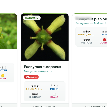
🌲
ARBUSTE
🌲
ARBUSTE
Euonymus planipe
Euonymus sachalinensis
☀️
☀️
☀️
💧

SOLEIL / MI-OMBRE
MOY
❄️
❄️
❄️
RUSTIQUE
COUL
Euonymus europaeus

💧
💧
MOYEN
Euonymus europaeus
☠️
Toxique
JAUNE
☀️
☀️
☀️
💧
💧
💧
SOLEIL / MI-OMBRE
MOYEN
❄️
❄️
❄️
RUSTIQUE
BLANC
EAE
🍃
CELASTRACEAE
🍃
CELASTRACEA