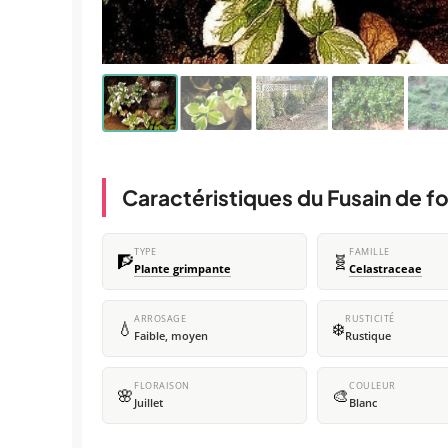
Caractéristiques du Fusain de f
TYPE
FAMILLE
🧗
🧬
Plante grimpante
Celastraceae
ARROSAGE
RUSTICITÉ
💧
❄️
Faible, moyen
Rustique
FLORAISON
COULEUR
🌸
🎨
Juillet
Blanc