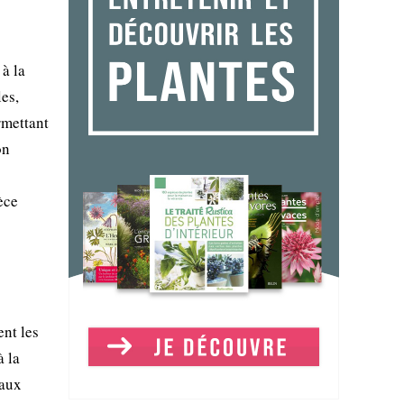
à la
les,
rmettant
on
èce
ent les
à la
 aux