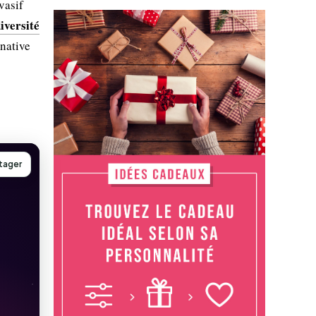
vasif
diversité
rnative