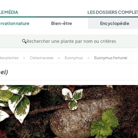
LE MÉDIA
LES DOSSIERS COMPLE
rvation nature
Bien-être
Encyclopédie
🔍
Rechercher une plante par nom ou critères
es plantes
>
Celastraceae
>
Euonymus
>
Euonymus fortunei
ei)