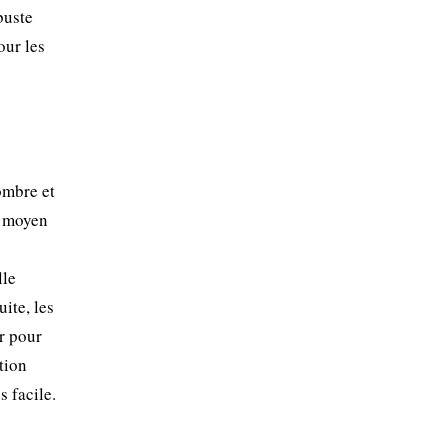
buste
our les
-ombre et
à moyen
lle
ite, les
r pour
tion
s facile.