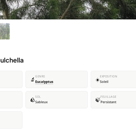
ulchella
GENRE
EXPOSITION
🔬
☀️
Eucalyptus
Soleil
SOL
FEUILLAGE
🪨
🍃
Sableux
Persistant