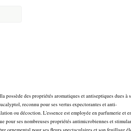
la possède des propriétés aromatiques et antiseptiques dues à 
'eucalyptol, reconnu pour ses vertus expectorantes et anti-
halation ou décoction. L'essence est employée en parfumerie et e
ue pour ses nombreuses propriétés antimicrobiennes et stimulan
e ornemental pour ses fleurs spectaculaires et son feuillage élé