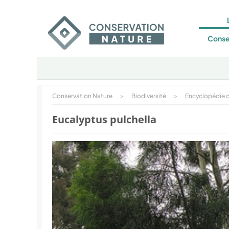
Conse
Conservation Nature
>
Biodiversité
>
Encyclopédie d
Eucalyptus pulchella