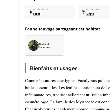
ÉCOSYSTÈME
ÉCOSYSTÈME
🌲
🌴
Forêt
Jungle
Faune sauvage partageant cet habitat
Diable de
Tasmanie
Bienfaits et usages
Comme les autres eucalyptus, Eucalyptus pulchel
huiles essentielles. Les feuilles contiennent de l
inflammatoires, traditionnellement utilisé en in
cosmétologie. La famille des Myrtaceae est conn
Cet eucalyptus est également apprécié comme arbr