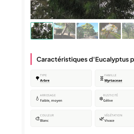
Caractéristiques d'Eucalyptus p
TYPE
FAMILLE
🌳
🧬
Arbre
Myrtaceae
ARROSAGE
RUSTICITÉ
💧
❄️
Faible, moyen
Gélive
COULEUR
VÉGÉTATION
🎨
🌿
Blanc
Vivace