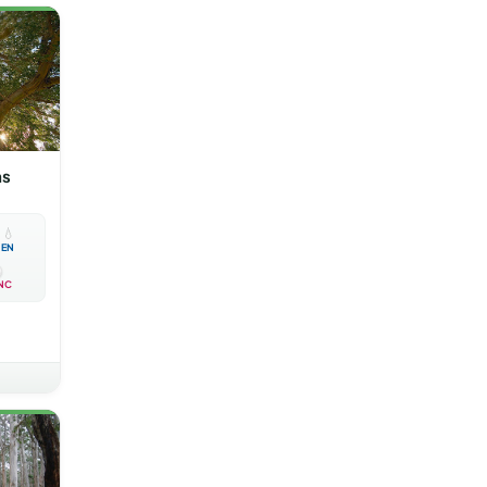
ns

💧
EN
NC