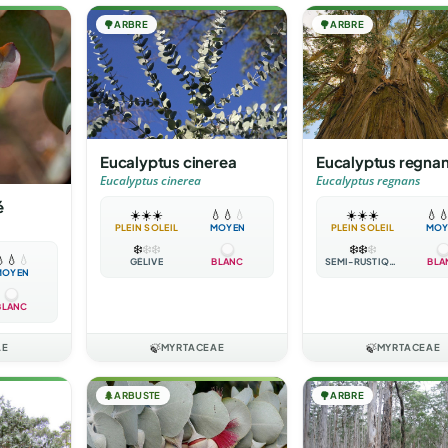
🌳
ARBRE
🌳
ARBRE
Eucalyptus cinerea
Eucalyptus regna
Eucalyptus cinerea
Eucalyptus regnans
é
☀️
☀️
☀️
💧
💧
💧
☀️
☀️
☀️
💧

PLEIN SOLEIL
MOYEN
PLEIN SOLEIL
MOY
❄️
❄️
❄️
❄️
❄️
❄️

💧
💧
GÉLIVE
BLANC
SEMI-RUSTIQUE
BLA
MOYEN
BLANC
AE
🍃
MYRTACEAE
🍃
MYRTACEAE
🌲
ARBUSTE
🌳
ARBRE