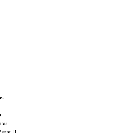
ses
n
tes.
gant. Il