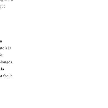
ique
un
te à la
Sa
olongés.
 la
t facile