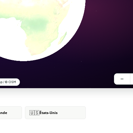
🇺🇸
ande
États-Unis