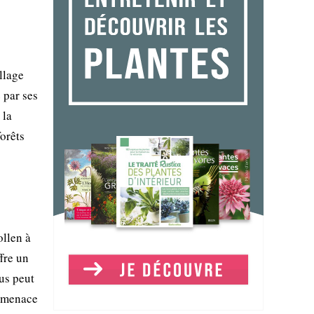
llage
e par ses
 la
forêts
ollen à
fre un
us peut
l menace