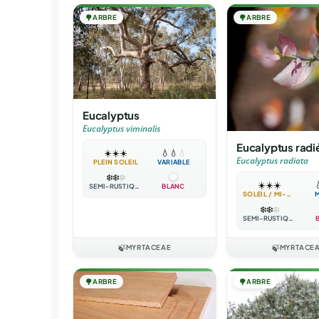
🌳
ARBRE
🌳
ARBRE
Eucalyptus
Eucalyptus viminalis
Eucalyptus radi
☀️
☀️
☀️
💧
💧
💧
Eucalyptus radiata
PLEIN SOLEIL
VARIABLE
❄️
❄️
❄️
☀️
☀️
☀️

SEMI-RUSTIQUE
BLANC
SOLEIL / MI-OMBRE
❄️
❄️
❄️
SEMI-RUSTIQUE
🍃
MYRTACEAE
🍃
MYRTACE
🌳
ARBRE
🌳
ARBRE