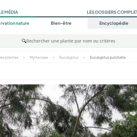
LE MÉDIA
LES DOSSIERS COMPLE
rvation nature
Bien-être
Encyclopédie
🔍
Rechercher une plante par nom ou critères
es plantes
>
Myrtaceae
>
Eucalyptus
>
Eucalyptus pulchella