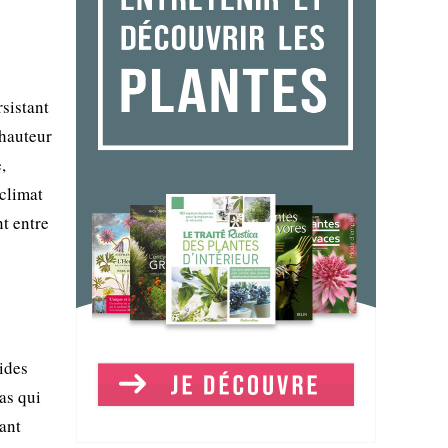
rsistant
 hauteur
,
climat
t entre
ides
as qui
uant