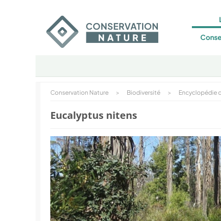
Conse
Conservation Nature
>
Biodiversité
>
Encyclopédie d
Eucalyptus nitens