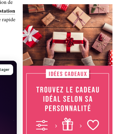
tion de
station
e rapide