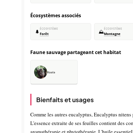
Écosystèmes associés
ÉCOSYSTÈME
ÉCOSYSTÈME
🌲
⛰️
Forêt
Montagne
Faune sauvage partageant cet habitat
Koala
Bienfaits et usages
Comme les autres eucalyptus, Eucalyptus nitens p
L'essence extraite de ses feuilles contient des c
aromathérapie et phytothérapie. L'huile essentiel