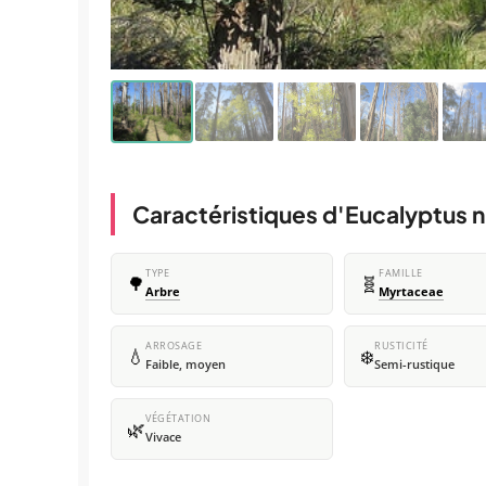
Caractéristiques d'Eucalyptus n
TYPE
FAMILLE
🌳
🧬
Arbre
Myrtaceae
ARROSAGE
RUSTICITÉ
💧
❄️
Faible, moyen
Semi-rustique
VÉGÉTATION
🌿
Vivace