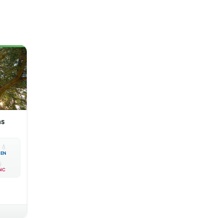
ns

💧
EN
NC