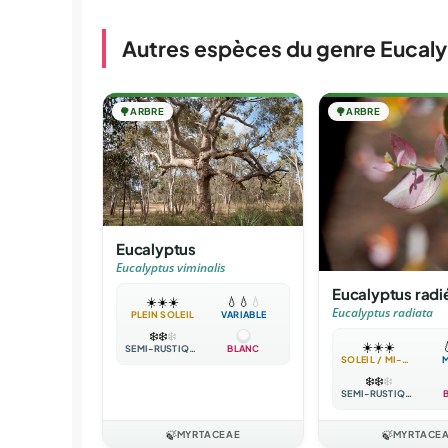
Autres espèces du genre Eucal
🌳
ARBRE
🌳
ARBRE
Eucalyptus
Eucalyptus viminalis
Eucalyptus radi
☀️
☀️
☀️
💧
💧
💧
Eucalyptus radiata
PLEIN SOLEIL
VARIABLE
❄️
❄️
❄️
☀️
☀️
☀️

SEMI-RUSTIQUE
BLANC
SOLEIL / MI-OMBRE
❄️
❄️
❄️
SEMI-RUSTIQUE
🍃
MYRTACEAE
🍃
MYRTACE