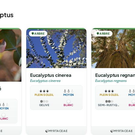
yptus
🌳
ARBRE
🌳
ARBRE
Eucalyptus cinerea
Eucalyptus regna
Eucalyptus cinerea
Eucalyptus regnans
é
☀️
☀️
☀️
💧
💧
💧
☀️
☀️
☀️
💧

PLEIN SOLEIL
MOYEN
PLEIN SOLEIL
MOY
❄️
❄️
❄️
❄️
❄️
❄️

💧
💧
GÉLIVE
BLANC
SEMI-RUSTIQUE
BLA
MOYEN
BLANC
AE
🍃
MYRTACEAE
🍃
MYRTACEAE