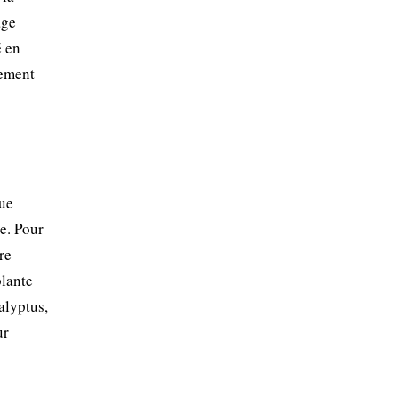
age
é en
hement
que
te. Pour
re
plante
alyptus,
ur