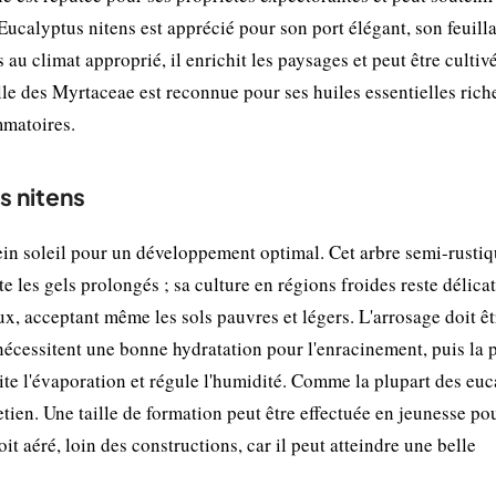
 Eucalyptus nitens est apprécié pour son port élégant, son feuill
s au climat approprié, il enrichit les paysages et peut être cultiv
lle des Myrtaceae est reconnue pour ses huiles essentielles ric
mmatoires.
s nitens
in soleil pour un développement optimal. Cet arbre semi-rusti
 les gels prolongés ; sa culture en régions froides reste délica
leux, acceptant même les sols pauvres et légers. L'arrosage doit êt
s nécessitent une bonne hydratation pour l'enracinement, puis la 
mite l'évaporation et régule l'humidité. Comme la plupart des euc
tien. Une taille de formation peut être effectuée en jeunesse po
it aéré, loin des constructions, car il peut atteindre une belle