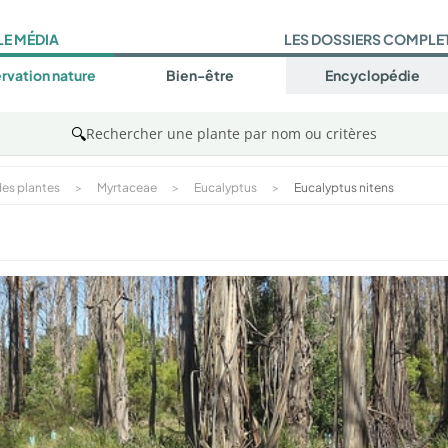
LE MÉDIA
LES DOSSIERS COMPLE
rvation nature
Bien-être
Encyclopédie
🔍
Rechercher une plante par nom ou critères
es plantes
>
Myrtaceae
>
Eucalyptus
>
Eucalyptus nitens