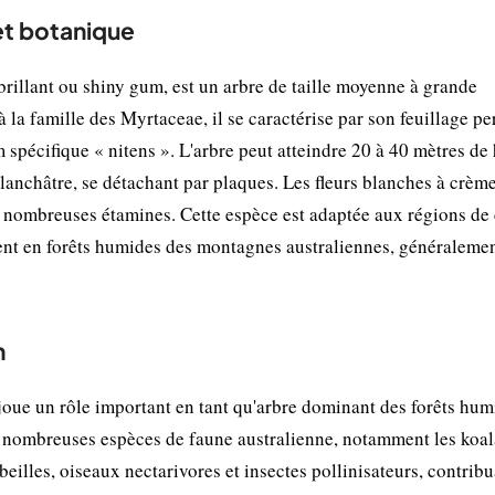
et botanique
rillant ou shiny gum, est un arbre de taille moyenne à grande
à la famille des Myrtaceae, il se caractérise par son feuillage pe
m spécifique « nitens ». L'arbre peut atteindre 20 à 40 mètres de
blanchâtre, se détachant par plaques. Les fleurs blanches à crème
s nombreuses étamines. Cette espèce est adaptée aux régions de 
ent en forêts humides des montagnes australiennes, généralemen
n
joue un rôle important en tant qu'arbre dominant des forêts hum
 de nombreuses espèces de faune australienne, notamment les koal
 abeilles, oiseaux nectarivores et insectes pollinisateurs, contrib