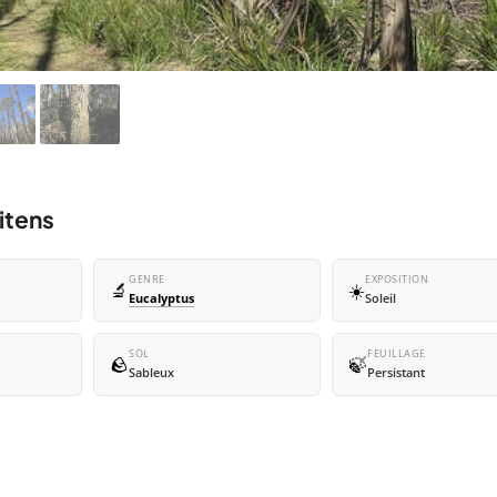
itens
GENRE
EXPOSITION
🔬
☀️
Eucalyptus
Soleil
SOL
FEUILLAGE
🪨
🍃
Sableux
Persistant