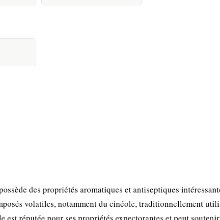
ossède des propriétés aromatiques et antiseptiques intéressant
omposés volatiles, notamment du cinéole, traditionnellement util
le est réputée pour ses propriétés expectorantes et peut soutenir