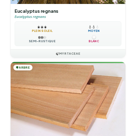
Eucalyptus regnans
Eucalyptus regnans
☀️
☀️
☀️
💧
💧
💧
PLEIN SOLEIL
MOYEN
❄️
❄️
❄️
SEMI-RUSTIQUE
BLANC
🍃
MYRTACEAE
🌳
ARBRE