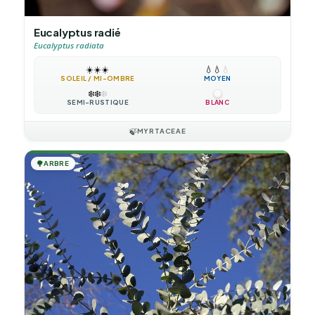
Eucalyptus radié
Eucalyptus radiata
☀️
☀️
☀️
💧
💧
💧
SOLEIL / MI-OMBRE
MOYEN
❄️
❄️
❄️
SEMI-RUSTIQUE
BLANC
🍃
MYRTACEAE
🌳
ARBRE