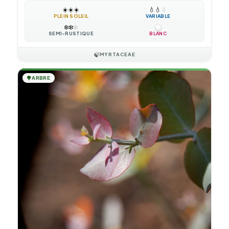
☀️
☀️
☀️
💧
💧
💧
PLEIN SOLEIL
VARIABLE
❄️
❄️
❄️
SEMI-RUSTIQUE
BLANC
🍃
MYRTACEAE
🌳
ARBRE