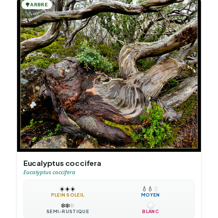
🌳
ARBRE
Eucalyptus coccifera
Eucalyptus coccifera
☀️
☀️
☀️
💧
💧
💧
PLEIN SOLEIL
MOYEN
❄️
❄️
❄️
SEMI-RUSTIQUE
BLANC