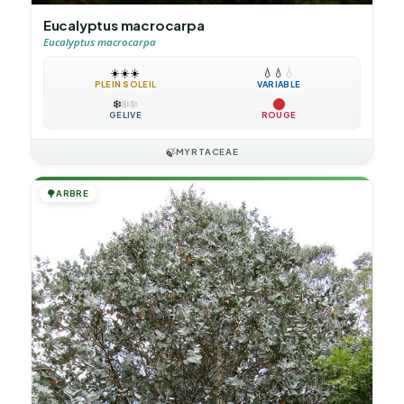
Eucalyptus macrocarpa
Eucalyptus macrocarpa
☀️
☀️
☀️
💧
💧
💧
PLEIN SOLEIL
VARIABLE
❄️
❄️
❄️
GÉLIVE
ROUGE
🍃
MYRTACEAE
🌳
ARBRE