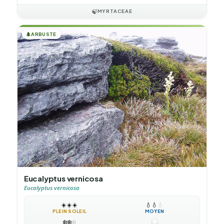
🍃
MYRTACEAE
🌲
ARBUSTE
Eucalyptus vernicosa
Eucalyptus vernicosa
☀️
☀️
☀️
💧
💧
💧
PLEIN SOLEIL
MOYEN
❄️
❄️
❄️