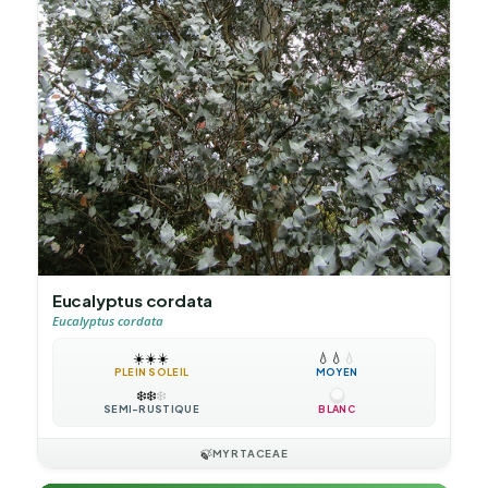
Eucalyptus cordata
Eucalyptus cordata
☀️
☀️
☀️
💧
💧
💧
PLEIN SOLEIL
MOYEN
❄️
❄️
❄️
SEMI-RUSTIQUE
BLANC
🍃
MYRTACEAE