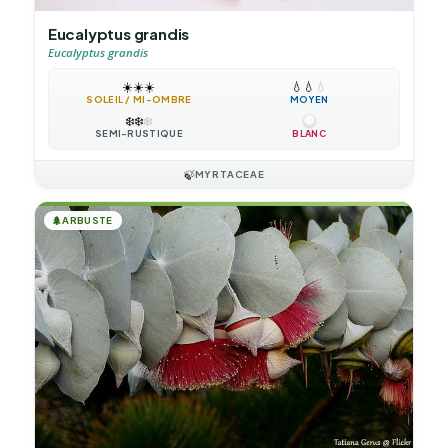
Eucalyptus grandis
Eucalyptus grandis
☀️
☀️
☀️
💧
💧
💧
SOLEIL / MI-OMBRE
MOYEN
❄️
❄️
❄️
SEMI-RUSTIQUE
BLANC
🍃
MYRTACEAE
🌲
ARBUSTE