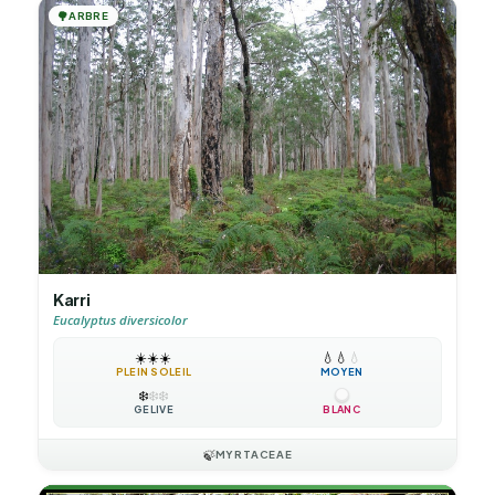
🌳
ARBRE
Karri
Eucalyptus diversicolor
☀️
☀️
☀️
💧
💧
💧
PLEIN SOLEIL
MOYEN
❄️
❄️
❄️
GÉLIVE
BLANC
🍃
MYRTACEAE