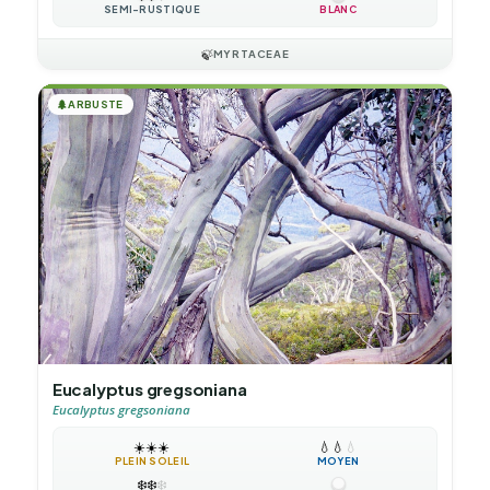
SEMI-RUSTIQUE
BLANC
🍃
MYRTACEAE
🌲
ARBUSTE
Eucalyptus gregsoniana
Eucalyptus gregsoniana
☀️
☀️
☀️
💧
💧
💧
PLEIN SOLEIL
MOYEN
❄️
❄️
❄️