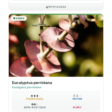
🍃
MYRTACEAE
🌳
ARBRE
Eucalyptus perriniana
Eucalyptus perriniana
☀️
☀️
☀️
💧
💧
💧
PLEIN SOLEIL
MOYEN
❄️
❄️
❄️
SEMI-RUSTIQUE
BLANC