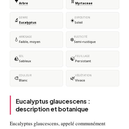
🌳
🧬
Arbre
Myrtaceae
GENRE
EXPOSITION
🔬
☀️
Eucalyptus
Soleil
ARROSAGE
RUSTICITÉ
💧
❄️
Faible, moyen
Semi-rustique
SOL
FEUILLAGE
🪨
🍃
Sableux
Persistant
COULEUR
VÉGÉTATION
🎨
🌿
Blanc
Vivace
Eucalyptus glaucescens :
description et botanique
Eucalyptus glaucescens, appelé communément