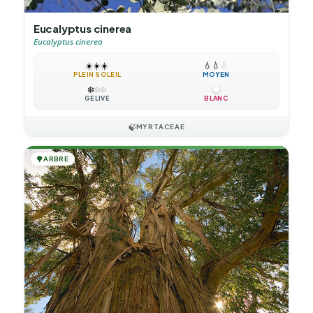
Eucalyptus cinerea
Eucalyptus cinerea
☀️
☀️
☀️
💧
💧
💧
PLEIN SOLEIL
MOYEN
❄️
❄️
❄️
GÉLIVE
BLANC
🍃
MYRTACEAE
🌳
ARBRE