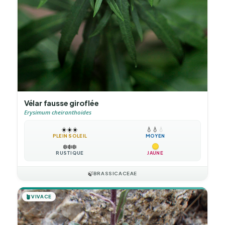
Vélar fausse giroflée
Erysimum cheiranthoides
☀️
☀️
☀️
💧
💧
💧
PLEIN SOLEIL
MOYEN
❄️
❄️
❄️
RUSTIQUE
JAUNE
🍃
BRASSICACEAE
🪴
VIVACE