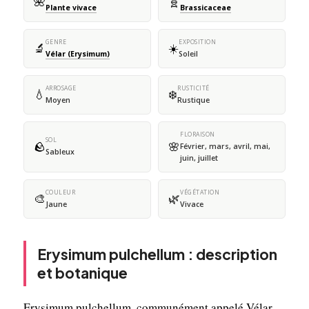
🌺
🧬
Plante vivace
Brassicaceae
GENRE
EXPOSITION
🔬
☀️
Vélar (Erysimum)
Soleil
ARROSAGE
RUSTICITÉ
💧
❄️
Moyen
Rustique
FLORAISON
SOL
🪨
🌸
Février, mars, avril, mai,
Sableux
juin, juillet
COULEUR
VÉGÉTATION
🎨
🌿
Jaune
Vivace
Erysimum pulchellum : description
et botanique
Erysimum pulchellum, communément appelé Vélar