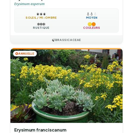
Erysimum asperum
☀️
☀️
☀️
💧
💧
💧
SOLEIL / MI-OMBRE
MOYEN
❄️
❄️
❄️
RUSTIQUE
COULEURS
🍃
BRASSICACEAE
🌻
ANNUELLE
Erysimum franciscanum