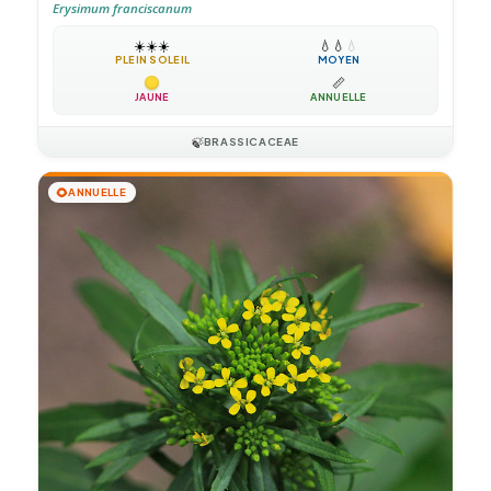
Erysimum franciscanum
☀️
☀️
☀️
💧
💧
💧
PLEIN SOLEIL
MOYEN
📏
JAUNE
ANNUELLE
🍃
BRASSICACEAE
🌻
ANNUELLE