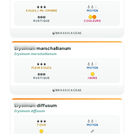
☀️
☀️
☀️
💧
💧
💧
SOLEIL / MI-OMBRE
MOYEN
❄️
❄️
❄️
RUSTIQUE
COULEURS
🍃
BRASSICACEAE
🌻
ANNUELLE
Erysimum marschallianum
Erysimum marschallianum
☀️
☀️
☀️
💧
💧
💧
PLEIN SOLEIL
MOYEN
❄️
❄️
❄️
RUSTIQUE
JAUNE
🍃
BRASSICACEAE
🌻
ANNUELLE
Erysimum diffusum
Erysimum diffusum
☀️
☀️
☀️
💧
💧
💧
TOUS
MOYEN
📏