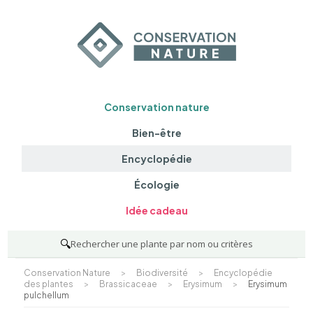
Conservation nature
Bien-être
Encyclopédie
Écologie
Idée cadeau
🔍
Rechercher une plante par nom ou critères
Conservation Nature
>
Biodiversité
>
Encyclopédie
des plantes
>
Brassicaceae
>
Erysimum
>
Erysimum
pulchellum