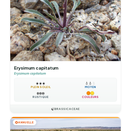
Erysimum capitatum
Erysimum capitatum
☀️
☀️
☀️
💧
💧
💧
PLEIN SOLEIL
MOYEN
❄️
❄️
❄️
RUSTIQUE
COULEURS
🍃
BRASSICACEAE
🌻
ANNUELLE