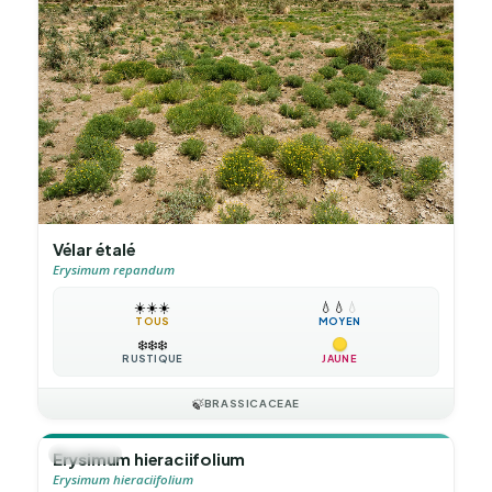
Vélar étalé
Erysimum repandum
☀️
☀️
☀️
💧
💧
💧
TOUS
MOYEN
❄️
❄️
❄️
RUSTIQUE
JAUNE
🍃
BRASSICACEAE
🪴
VIVACE
Erysimum hieraciifolium
Erysimum hieraciifolium