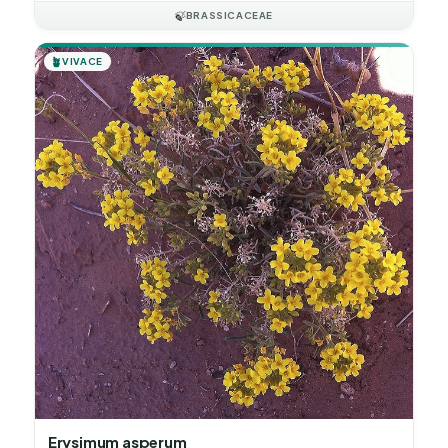
🍃
BRASSICACEAE
🪴
VIVACE
Erysimum asperum