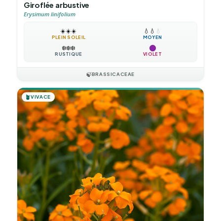
Giroflée arbustive
Erysimum linifolium
☀️
☀️
☀️
💧
💧
💧
PLEIN SOLEIL
MOYEN
❄️
❄️
❄️
RUSTIQUE
VIOLET
🍃
BRASSICACEAE
🪴
VIVACE