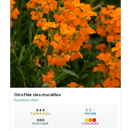
Giroflée des murailles
Erysimum cheiri
☀️
☀️
☀️
💧
💧
💧
PLEIN SOLEIL
MOYEN
❄️
❄️
❄️
RUSTIQUE
COULEURS