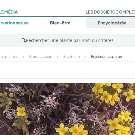
LE MÉDIA
LES DOSSIERS COMPLE
rvation nature
Bien-être
Encyclopédie
🔍
Rechercher une plante par nom ou critères
es plantes
>
Brassicaceae
>
Erysimum
>
Erysimum asperum