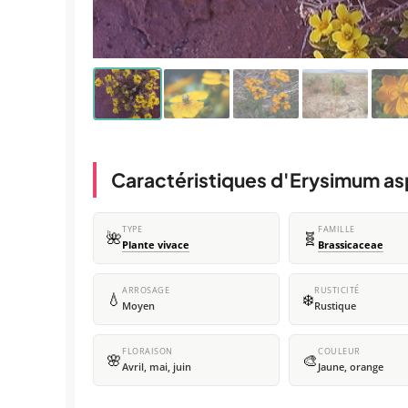
Caractéristiques d'Erysimum a
TYPE
FAMILLE
🌺
🧬
Plante vivace
Brassicaceae
ARROSAGE
RUSTICITÉ
💧
❄️
Moyen
Rustique
FLORAISON
COULEUR
🌸
🎨
Avril, mai, juin
Jaune, orange