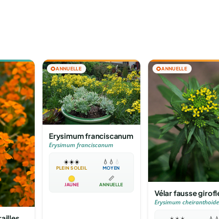
🌻
ANNUELLE
🌻
ANNUELLE
Erysimum franciscanum
Erysimum franciscanum
☀️
☀️
☀️
💧
💧
💧
PLEIN SOLEIL
MOYEN
📏
JAUNE
ANNUELLE
Vélar fausse girofl
Erysimum cheiranthoide
ailles
☀️
☀️
☀️
💧
