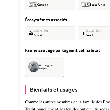
🇨🇦
🇺🇸
Canada
États-Unis
Écosystèmes associés
ÉCOSYSTÈME
ÉCOSYSTÈME
🏜️
🌲
Désert
Forêt
Faune sauvage partageant cet habitat
Harfang des
neiges
Bienfaits et usages
Comme les autres membres de la famille des Bras
Traditionnellement, les feuilles ont été utilisées