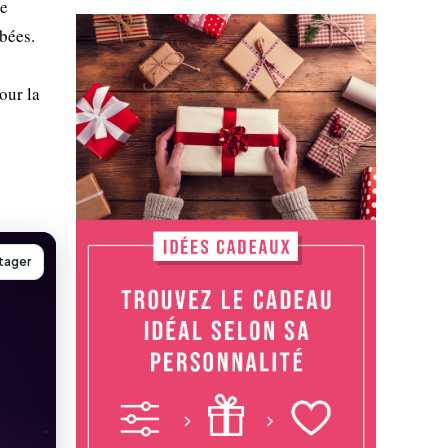
de
rbées.
our la