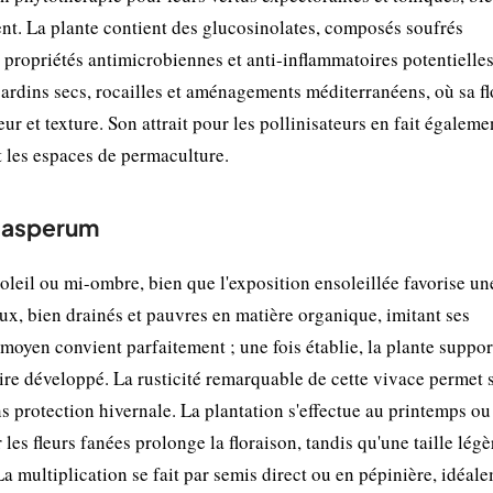
nt. La plante contient des glucosinolates, composés soufrés
s propriétés antimicrobiennes et anti-inflammatoires potentielle
jardins secs, rocailles et aménagements méditerranéens, où sa f
ur et texture. Son attrait pour les pollinisateurs en fait égaleme
et les espaces de permaculture.
m asperum
leil ou mi-ombre, bien que l'exposition ensoleillée favorise un
eux, bien drainés et pauvres en matière organique, imitant ses
moyen convient parfaitement ; une fois établie, la plante suppor
ire développé. La rusticité remarquable de cette vivace permet 
ns protection hivernale. La plantation s'effectue au printemps ou
les fleurs fanées prolonge la floraison, tandis qu'une taille légè
La multiplication se fait par semis direct ou en pépinière, idéal