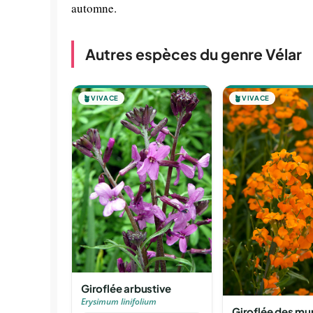
automne.
Autres espèces du genre Vélar
🪴
VIVACE
🪴
VIVACE
Giroflée arbustive
Erysimum linifolium
Giroflée des mur