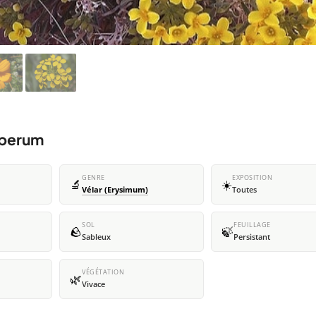
sperum
GENRE
EXPOSITION
🔬
☀️
Vélar (Erysimum)
Toutes
SOL
FEUILLAGE
🪨
🍃
Sableux
Persistant
VÉGÉTATION
🌿
Vivace