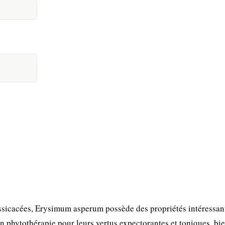
sicacées, Erysimum asperum possède des propriétés intéressan
 en phytothérapie pour leurs vertus expectorantes et toniques, bi