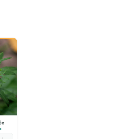
ée
s

💧