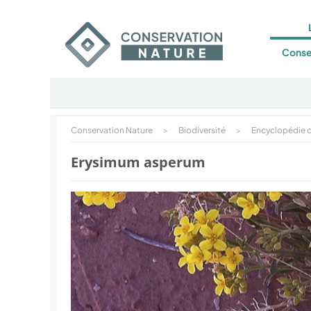
Conse
Conservation Nature
>
Biodiversité
>
Encyclopédie d
Erysimum asperum