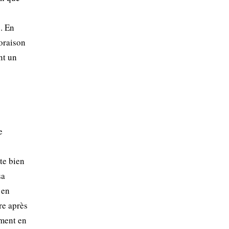
s. En
loraison
nt un
e
te bien
sa
 en
re après
ement en