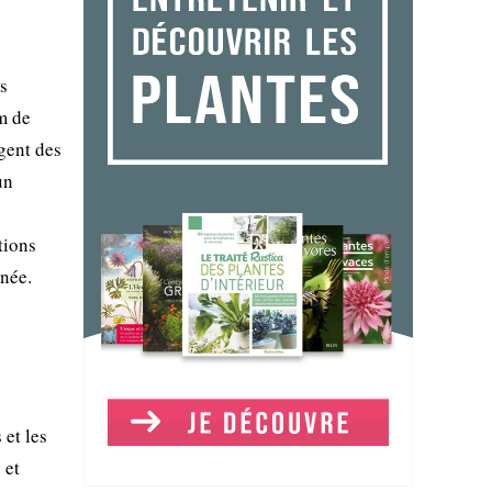
s
m de
gent des
un
tions
nnée.
 et les
 et