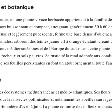
 et botanique
e, est une plante vivace herbacée appartenant à la famille de
 port buissonnant et compact, atteignant généralement 30 à 60 c
gueuse et légèrement pubescente, forme une base dense d'où émer
minales, arborent des teintes jaune vif à orange éclatant, créant 
ions méditerranéennes et de l'Europe du sud-ouest, cette plante
 rocheux et sols pauvres. Sa rusticité la rend adaptée aux condi
que ses feuilles persistantes en font un atout ornemental toute l'a
n
s écosystèmes méditerranéens et médio-atlantiques. Ses fleurs
our les insectes pollinisateurs, notamment les abeilles sauvages
rintanière d'avril à juin. La plante colonise des milieux rocheux