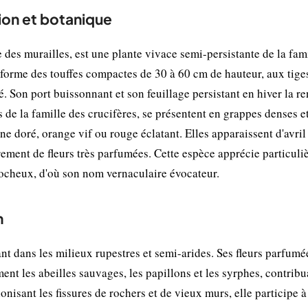
tion et botanique
es murailles, est une plante vivace semi-persistante de la fami
e forme des touffes compactes de 30 à 60 cm de hauteur, aux tige
é. Son port buissonnant et son feuillage persistant en hiver la r
es de la famille des crucifères, se présentent en grappes denses e
e doré, orange vif ou rouge éclatant. Elles apparaissent d'avril 
rement de fleurs très parfumées. Cette espèce apprécie particul
 rocheux, d'où son nom vernaculaire évocateur.
n
t dans les milieux rupestres et semi-arides. Ses fleurs parfumé
ment les abeilles sauvages, les papillons et les syrphes, contribu
onisant les fissures de rochers et de vieux murs, elle participe à