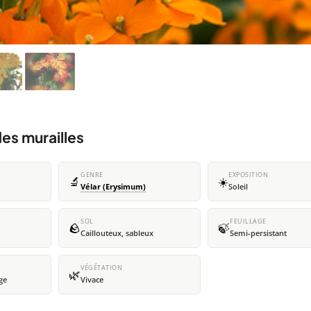
des murailles
GENRE
EXPOSITION
🔬
☀️
Vélar (Erysimum)
Soleil
SOL
FEUILLAGE
🪨
🍃
Caillouteux, sableux
Semi-persistant
VÉGÉTATION
🌿
ge
Vivace