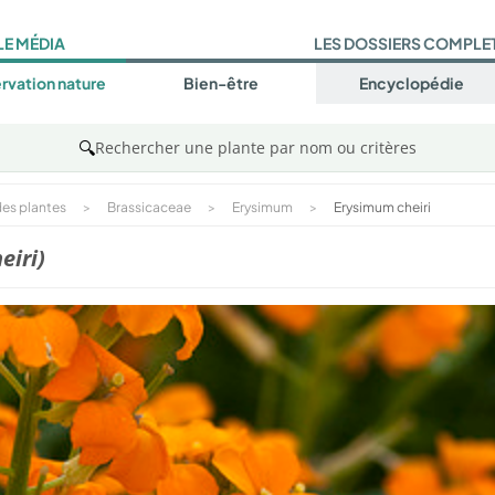
LE MÉDIA
LES DOSSIERS COMPLE
rvation nature
Bien-être
Encyclopédie
🔍
Rechercher une plante par nom ou critères
es plantes
>
Brassicaceae
>
Erysimum
>
Erysimum cheiri
eiri)