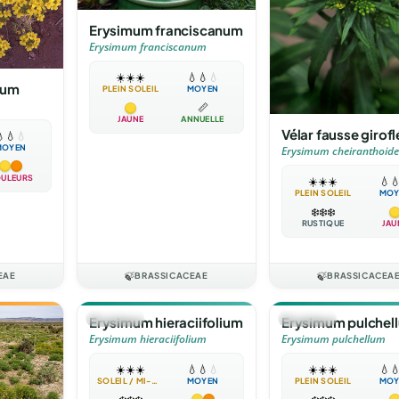
Erysimum franciscanum
Erysimum franciscanum
☀️
☀️
☀️
💧
💧
💧
rum
PLEIN SOLEIL
MOYEN
📏
JAUNE
ANNUELLE
Vélar fausse girofl

💧
💧
MOYEN
Erysimum cheiranthoide
ULEURS
☀️
☀️
☀️
💧

PLEIN SOLEIL
MOY
❄️
❄️
❄️
RUSTIQUE
JAU
EAE
🍃
BRASSICACEAE
🍃
BRASSICACEA
🪴
VIVACE
🪴
VIVACE
Erysimum hieraciifolium
Erysimum pulchel
Erysimum hieraciifolium
Erysimum pulchellum
☀️
☀️
☀️
💧
💧
💧
☀️
☀️
☀️
💧

SOLEIL / MI-OMBRE
MOYEN
PLEIN SOLEIL
MOY