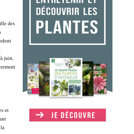
lle des
s
endent
t
à juin,
ièrement
es et
ant
 la