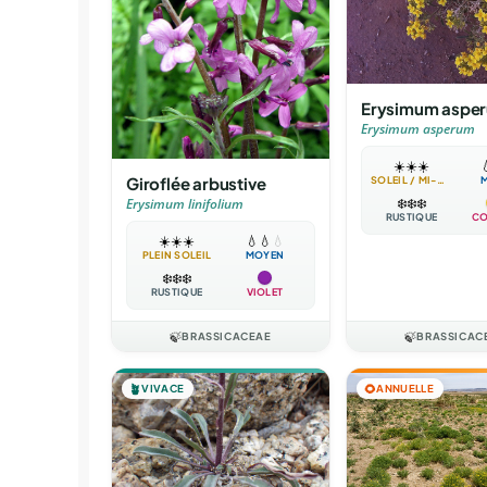
Erysimum aspe
Erysimum asperum
☀️
☀️
☀️

Giroflée arbustive
SOLEIL / MI-OMBRE
❄️
❄️
❄️
Erysimum linifolium
RUSTIQUE
CO
☀️
☀️
☀️
💧
💧
💧
PLEIN SOLEIL
MOYEN
❄️
❄️
❄️
RUSTIQUE
VIOLET
🍃
BRASSICACEAE
🍃
BRASSICAC
🪴
VIVACE
🌻
ANNUELLE