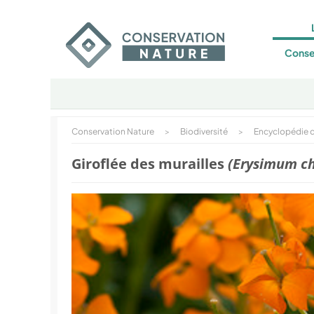
Conse
Conservation Nature
>
Biodiversité
>
Encyclopédie d
Giroflée des murailles
(Erysimum ch