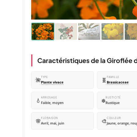
Caractéristiques de la Giroflée 
TYPE
FAMILLE
🌺
🧬
Plante vivace
Brassicaceae
ARROSAGE
RUSTICITÉ
💧
❄️
Faible, moyen
Rustique
FLORAISON
COULEUR
🌸
🎨
Avril, mai, juin
Jaune, orange, rou