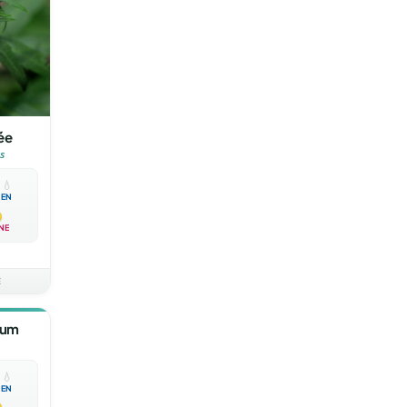
ée
s

💧
EN
NE
E
lum

💧
EN