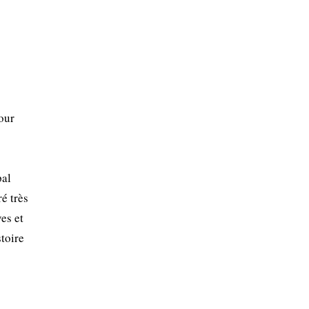
our
pal
é très
ves et
toire