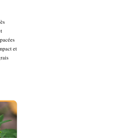
cès
et
spacées
mpact et
rais