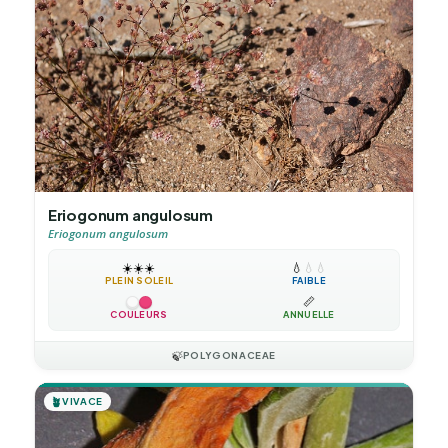
Eriogonum angulosum
Eriogonum angulosum
☀️
☀️
☀️
💧
💧
💧
PLEIN SOLEIL
FAIBLE
📏
COULEURS
ANNUELLE
🍃
POLYGONACEAE
🪴
VIVACE