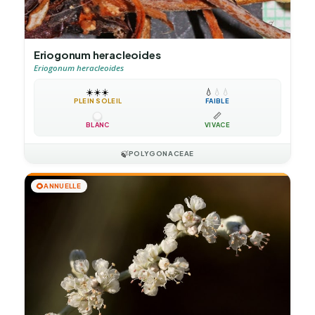
Eriogonum heracleoides
Eriogonum heracleoides
☀️
☀️
☀️
💧
💧
💧
PLEIN SOLEIL
FAIBLE
📏
BLANC
VIVACE
🍃
POLYGONACEAE
🌻
ANNUELLE