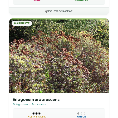
JAUNE
ANNUELLE
🍃
POLYGONACEAE
🌲
ARBUSTE
Eriogonum arborescens
Eriogonum arborescens
☀️
☀️
☀️
💧
💧
💧
PLEIN SOLEIL
FAIBLE