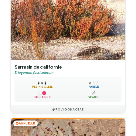
Sarrasin de californie
Eriogonum fasciculatum
☀️
☀️
☀️
💧
💧
💧
PLEIN SOLEIL
FAIBLE
📏
COULEURS
VIVACE
🍃
POLYGONACEAE
🌻
ANNUELLE