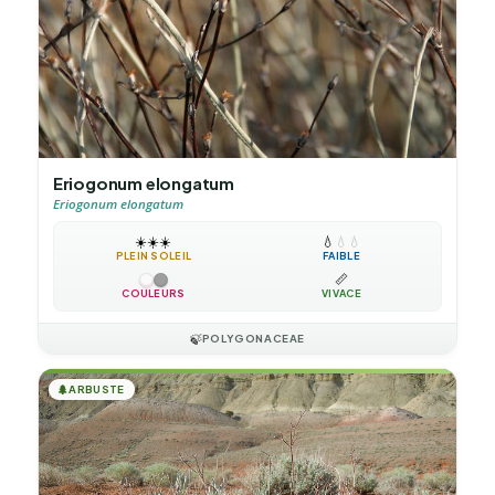
Eriogonum elongatum
Eriogonum elongatum
☀️
☀️
☀️
💧
💧
💧
PLEIN SOLEIL
FAIBLE
📏
COULEURS
VIVACE
🍃
POLYGONACEAE
🌲
ARBUSTE