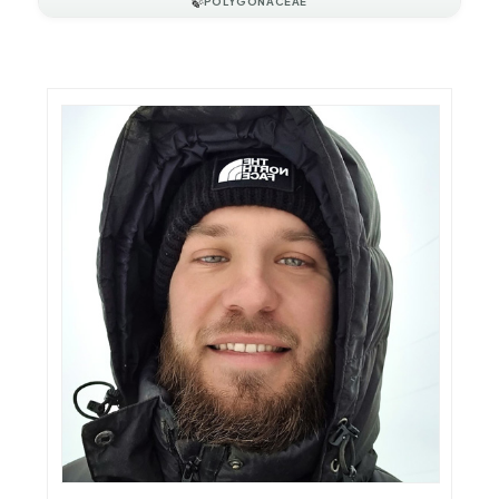
🍃
POLYGONACEAE