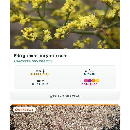
Eriogonum corymbosum
Eriogonum corymbosum
☀️
☀️
☀️
💧
💧
💧
PLEIN SOLEIL
MOYEN
❄️
❄️
❄️
RUSTIQUE
COULEURS
🍃
POLYGONACEAE
🌻
ANNUELLE