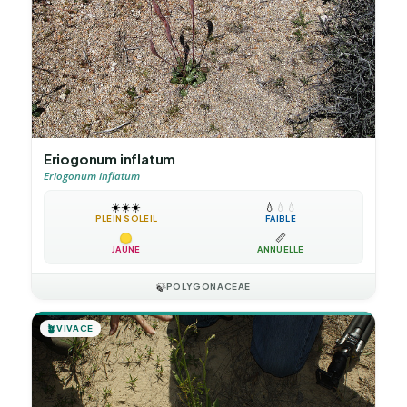
Eriogonum inflatum
Eriogonum inflatum
☀️
☀️
☀️
💧
💧
💧
PLEIN SOLEIL
FAIBLE
📏
JAUNE
ANNUELLE
🍃
POLYGONACEAE
🪴
VIVACE