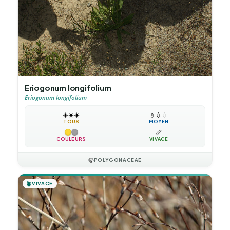
Eriogonum longifolium
Eriogonum longifolium
☀️
☀️
☀️
💧
💧
💧
TOUS
MOYEN
📏
COULEURS
VIVACE
🍃
POLYGONACEAE
🪴
VIVACE