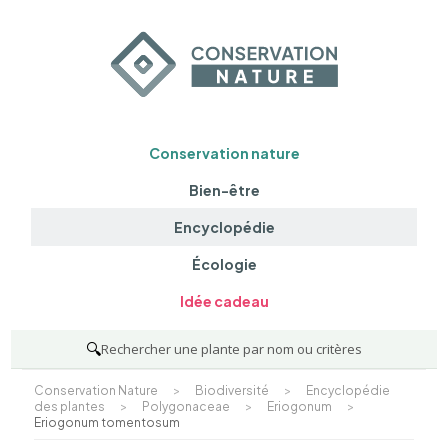
Conservation nature
Bien-être
Encyclopédie
Écologie
Idée cadeau
🔍
Rechercher une plante par nom ou critères
Conservation Nature
>
Biodiversité
>
Encyclopédie
des plantes
>
Polygonaceae
>
Eriogonum
>
Eriogonum tomentosum