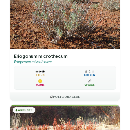
Eriogonum microthecum
Eriogonum microthecum
☀️
☀️
☀️
💧
💧
💧
TOUS
MOYEN
📏
JAUNE
VIVACE
🍃
POLYGONACEAE
🌲
ARBUSTE