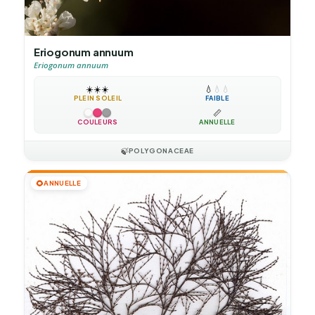
Eriogonum annuum
Eriogonum annuum
☀️
☀️
☀️
💧
💧
💧
PLEIN SOLEIL
FAIBLE
📏
COULEURS
ANNUELLE
🍃
POLYGONACEAE
🌻
ANNUELLE