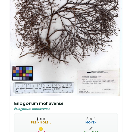
Eriogonum mohavense
Eriogonum mohavense
☀️
☀️
☀️
💧
💧
💧
PLEIN SOLEIL
MOYEN
📏