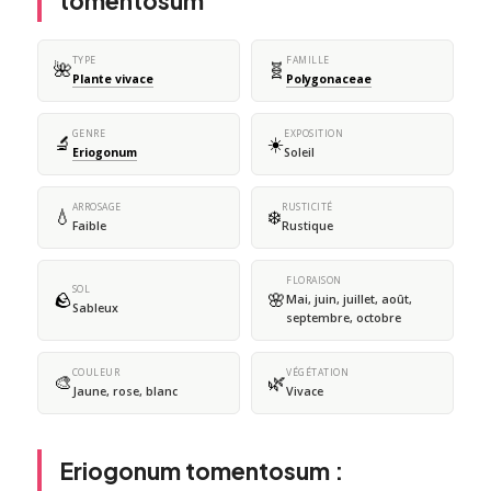
tomentosum
TYPE
FAMILLE
🌺
🧬
Plante vivace
Polygonaceae
GENRE
EXPOSITION
🔬
☀️
Eriogonum
Soleil
ARROSAGE
RUSTICITÉ
💧
❄️
Faible
Rustique
FLORAISON
SOL
🪨
🌸
Mai, juin, juillet, août,
Sableux
septembre, octobre
COULEUR
VÉGÉTATION
🎨
🌿
Jaune, rose, blanc
Vivace
Eriogonum tomentosum :