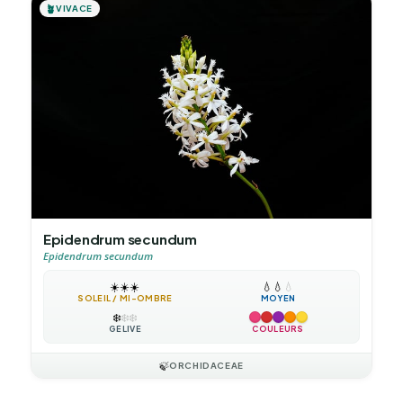
🪴
VIVACE
Epidendrum secundum
Epidendrum secundum
☀️
☀️
☀️
💧
💧
💧
SOLEIL / MI-OMBRE
MOYEN
❄️
❄️
❄️
GÉLIVE
COULEURS
🍃
ORCHIDACEAE