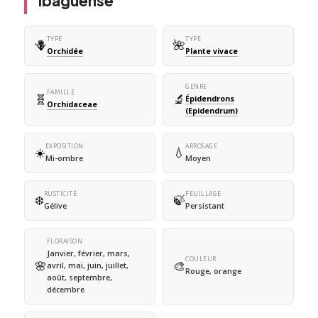
ibaguense
TYPE
TYPE
🪻
🌺
Orchidée
Plante vivace
GENRE
FAMILLE
🧬
🔬
Épidendrons
Orchidaceae
(Epidendrum)
EXPOSITION
ARROSAGE
☀️
💧
Mi-ombre
Moyen
RUSTICITÉ
FEUILLAGE
❄️
🍃
Gélive
Persistant
FLORAISON
Janvier, février, mars,
COULEUR
🌸
🎨
avril, mai, juin, juillet,
Rouge, orange
août, septembre,
décembre