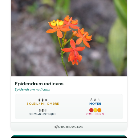
Epidendrum radicans
Epidendrum radicans
☀️
☀️
☀️
💧
💧
💧
SOLEIL / MI-OMBRE
MOYEN
❄️
❄️
❄️
SEMI-RUSTIQUE
COULEURS
🍃
ORCHIDACEAE