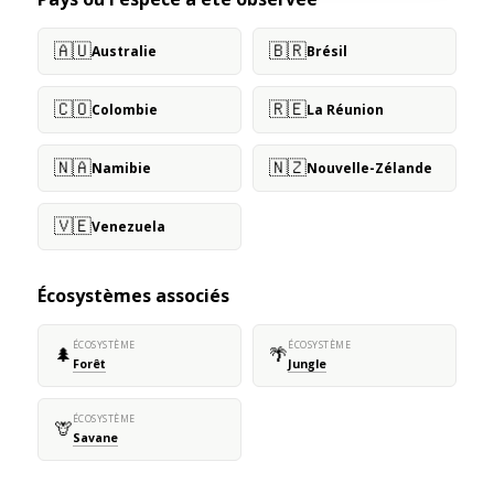
🇦🇺
🇧🇷
Australie
Brésil
🇨🇴
🇷🇪
Colombie
La Réunion
🇳🇦
🇳🇿
Namibie
Nouvelle-Zélande
🇻🇪
Venezuela
Écosystèmes associés
ÉCOSYSTÈME
ÉCOSYSTÈME
🌲
🌴
Forêt
Jungle
ÉCOSYSTÈME
🦒
Savane