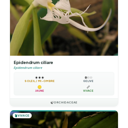
Epidendrum ciliare
Epidendrum ciliare
☀️
☀️
☀️
❄️
❄️
❄️
SOLEIL / MI-OMBRE
GÉLIVE
📏
JAUNE
VIVACE
🍃
ORCHIDACEAE
🪴
VIVACE