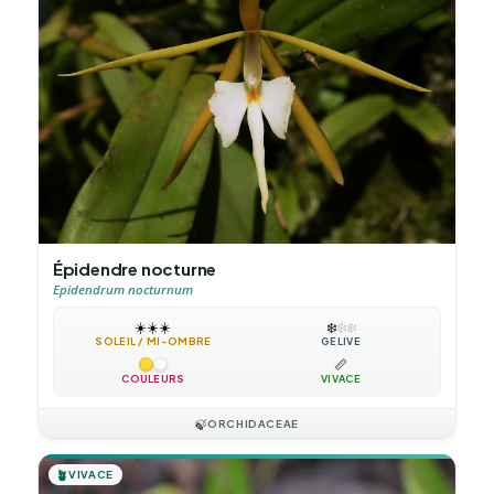
Épidendre nocturne
Epidendrum nocturnum
☀️
☀️
☀️
❄️
❄️
❄️
SOLEIL / MI-OMBRE
GÉLIVE
📏
COULEURS
VIVACE
🍃
ORCHIDACEAE
🪴
VIVACE