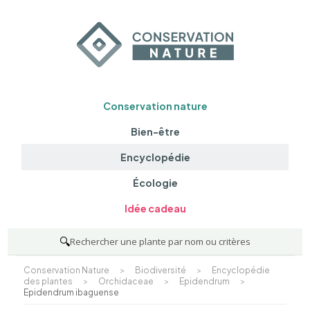
Conservation nature
Bien-être
Encyclopédie
Écologie
Idée cadeau
🔍
Rechercher une plante par nom ou critères
Conservation Nature
>
Biodiversité
>
Encyclopédie
des plantes
>
Orchidaceae
>
Epidendrum
>
Epidendrum ibaguense