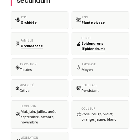
secundum
TYPE
TYPE
🪻
🌺
Orchidée
Plante vivace
GENRE
FAMILLE
🧬
🔬
Épidendrons
Orchidaceae
(Epidendrum)
EXPOSITION
ARROSAGE
☀️
💧
Toutes
Moyen
RUSTICITÉ
FEUILLAGE
❄️
🍃
Gélive
Persistant
FLORAISON
COULEUR
Mai, juin, juillet, août,
🌸
🎨
Rose, rouge, violet,
septembre, octobre,
orange, jaune, blanc
novembre
VÉGÉTATION