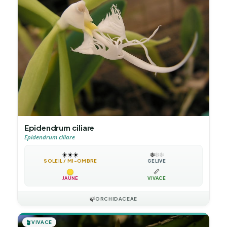
Epidendrum ciliare
Epidendrum ciliare
☀️
☀️
☀️
❄️
❄️
❄️
SOLEIL / MI-OMBRE
GÉLIVE
📏
JAUNE
VIVACE
🍃
ORCHIDACEAE
🪴
VIVACE