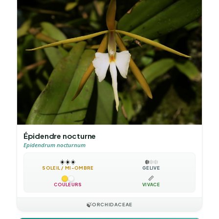
Épidendre nocturne
Epidendrum nocturnum
☀️
☀️
☀️
❄️
❄️
❄️
SOLEIL / MI-OMBRE
GÉLIVE
📏
COULEURS
VIVACE
🍃
ORCHIDACEAE