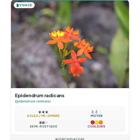
🪴
VIVACE
Epidendrum radicans
Epidendrum radicans
☀️
☀️
☀️
💧
💧
💧
SOLEIL / MI-OMBRE
MOYEN
❄️
❄️
❄️
SEMI-RUSTIQUE
COULEURS
🍃
ORCHIDACEAE