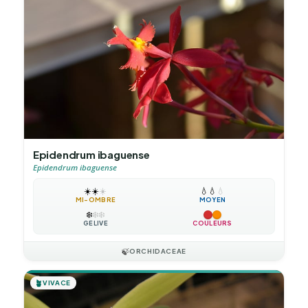
Epidendrum ibaguense
Epidendrum ibaguense
☀️
☀️
☀️
💧
💧
💧
MI-OMBRE
MOYEN
❄️
❄️
❄️
GÉLIVE
COULEURS
🍃
ORCHIDACEAE
🪴
VIVACE