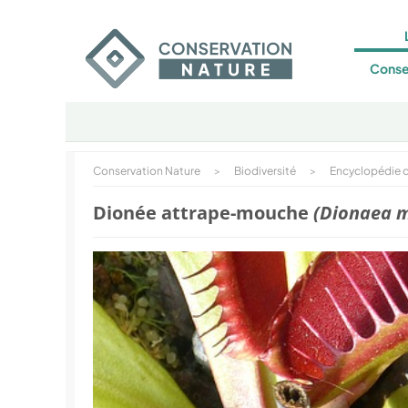
Conse
Conservation Nature
>
Biodiversité
>
Encyclopédie d
Dionée attrape-mouche
(Dionaea m