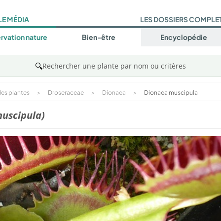
LE MÉDIA
LES DOSSIERS COMPLE
rvation nature
Bien-être
Encyclopédie
🔍
Rechercher une plante par nom ou critères
es plantes
>
Droseraceae
>
Dionaea
>
Dionaea muscipula
uscipula)