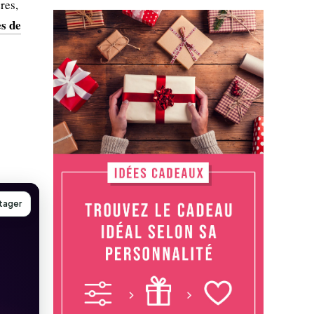
res,
s de
s