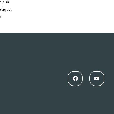
e à sa
stique,
e