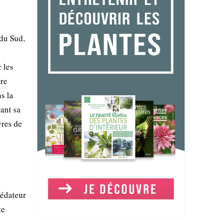
 du Sud,
 les
ure
s la
rant sa
vres de
rédateur
te