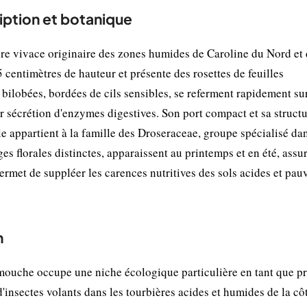
ption et botanique
re vivace originaire des zones humides de Caroline du Nord et
centimètres de hauteur et présente des rosettes de feuilles
 bilobées, bordées de cils sensibles, se referment rapidement sur
par sécrétion d'enzymes digestives. Son port compact et sa struct
le appartient à la famille des Droseraceae, groupe spécialisé dan
ges florales distinctes, apparaissent au printemps et en été, assu
rmet de suppléer les carences nutritives des sols acides et pau
n
mouche occupe une niche écologique particulière en tant que p
d'insectes volants dans les tourbières acides et humides de la cô