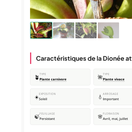
Caractéristiques de la Dionée 
TYPE
TYPE
🪴
🌺
Plante carnivore
Plante vivace
EXPOSITION
ARROSAGE
☀️
💧
Soleil
Important
FEUILLAGE
FLORAISON
🍃
🌸
Persistant
Avril, mai, juillet