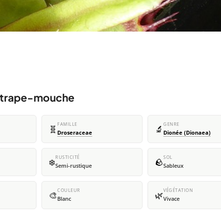
attrape-mouche
FAMILLE
GENRE
🧬
🔬
Droseraceae
Dionée (Dionaea)
RUSTICITÉ
SOL
❄️
🪨
Semi-rustique
Sableux
COULEUR
VÉGÉTATION
🎨
🌿
Blanc
Vivace