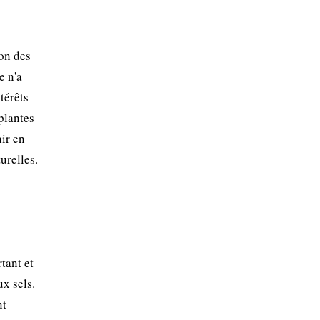
ion des
e n'a
térêts
plantes
ir en
urelles.
tant et
ux sels.
nt