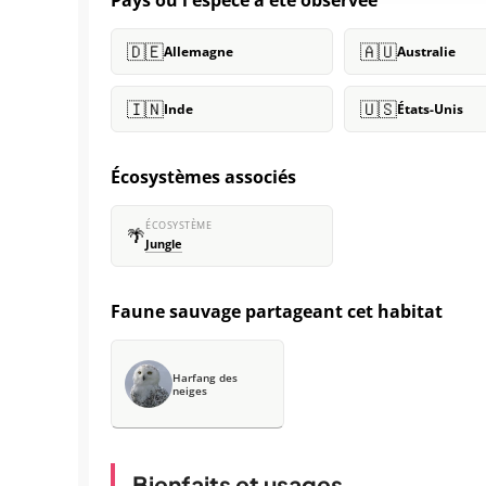
Pays où l'espèce a été observée
🇩🇪
🇦🇺
Allemagne
Australie
🇮🇳
🇺🇸
Inde
États-Unis
Écosystèmes associés
ÉCOSYSTÈME
🌴
Jungle
Faune sauvage partageant cet habitat
Harfang des
neiges
Bienfaits et usages