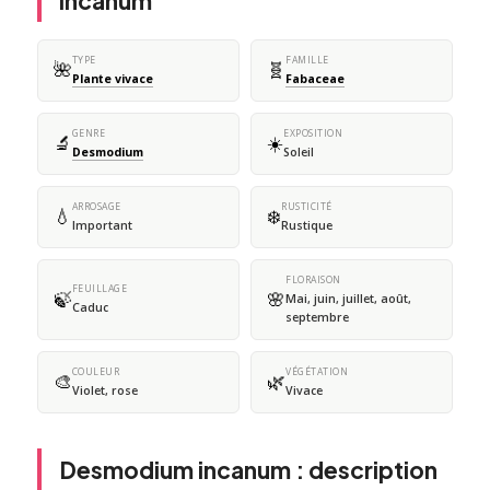
incanum
TYPE
FAMILLE
🌺
🧬
Plante vivace
Fabaceae
GENRE
EXPOSITION
🔬
☀️
Desmodium
Soleil
ARROSAGE
RUSTICITÉ
💧
❄️
Important
Rustique
FLORAISON
FEUILLAGE
🍃
🌸
Mai, juin, juillet, août,
Caduc
septembre
COULEUR
VÉGÉTATION
🎨
🌿
Violet, rose
Vivace
Desmodium incanum : description