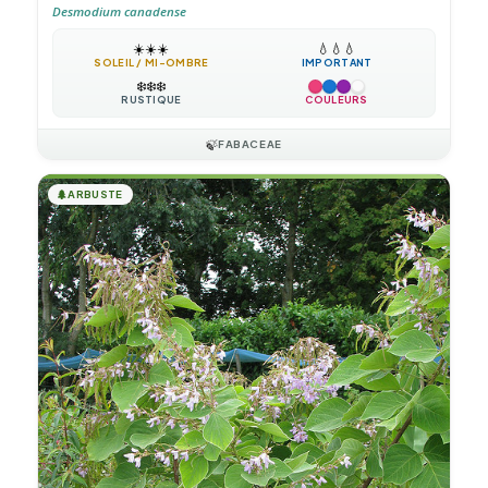
Desmodium canadense
☀️
☀️
☀️
💧
💧
💧
SOLEIL / MI-OMBRE
IMPORTANT
❄️
❄️
❄️
RUSTIQUE
COULEURS
🍃
FABACEAE
🌲
ARBUSTE