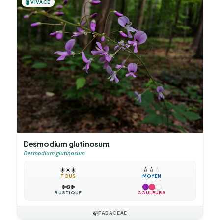
🪴
VIVACE
Desmodium glutinosum
Desmodium glutinosum
☀️
☀️
☀️
💧
💧
💧
TOUS
MOYEN
❄️
❄️
❄️
RUSTIQUE
COULEURS
🍃
FABACEAE