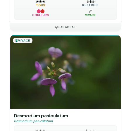
☀️
☀️
☀️
❄️
❄️
❄️
TOUS
RUSTIQUE
📏
COULEURS
VIVACE
🍃
FABACEAE
🪴
VIVACE
Desmodium paniculatum
Desmodium paniculatum
☀️
☀️
☀️
💧
💧
💧