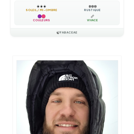
☀️
☀️
☀️
❄️
❄️
❄️
SOLEIL / MI-OMBRE
RUSTIQUE
📏
COULEURS
VIVACE
🍃
FABACEAE