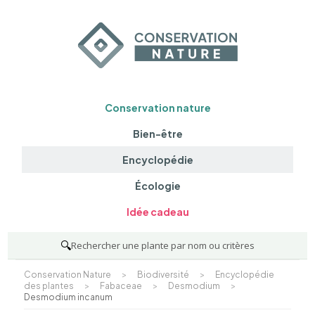
Conservation nature
Bien-être
Encyclopédie
Écologie
Idée cadeau
🔍
Rechercher une plante par nom ou critères
Conservation Nature
>
Biodiversité
>
Encyclopédie
des plantes
>
Fabaceae
>
Desmodium
>
Desmodium incanum