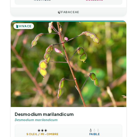
🍃
FABACEAE
🪴
VIVACE
Desmodium marilandicum
Desmodium marilandicum
☀️
☀️
☀️
💧
💧
💧
SOLEIL / MI-OMBRE
FAIBLE