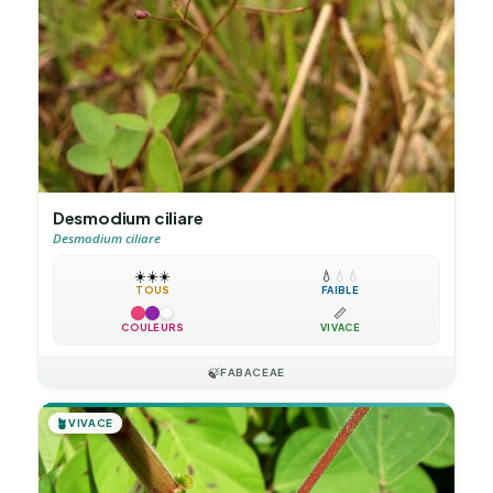
Desmodium ciliare
Desmodium ciliare
☀️
☀️
☀️
💧
💧
💧
TOUS
FAIBLE
📏
COULEURS
VIVACE
🍃
FABACEAE
🪴
VIVACE