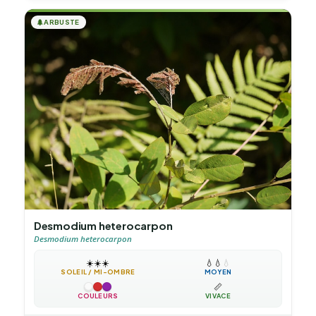
🌲
ARBUSTE
Desmodium heterocarpon
Desmodium heterocarpon
☀️
☀️
☀️
💧
💧
💧
SOLEIL / MI-OMBRE
MOYEN
📏
COULEURS
VIVACE