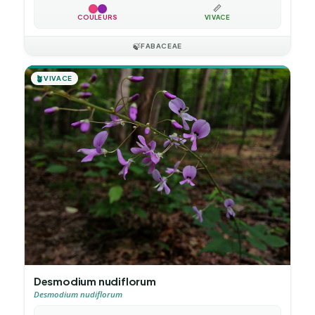
📏
COULEURS
VIVACE
🍃
FABACEAE
🪴
VIVACE
Desmodium nudiflorum
Desmodium nudiflorum