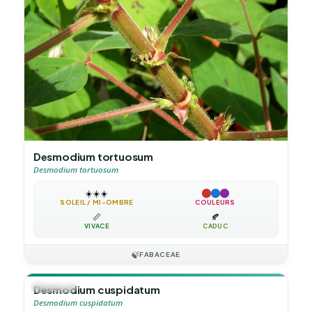
Desmodium tortuosum
Desmodium tortuosum
☀️
☀️
☀️
SOLEIL / MI-OMBRE
COULEURS
📏
🍂
VIVACE
CADUC
🍃
FABACEAE
🪴
VIVACE
Desmodium cuspidatum
Desmodium cuspidatum