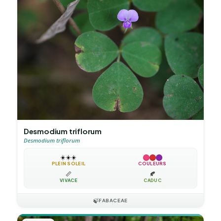
Desmodium triflorum
Desmodium triflorum
☀️
☀️
☀️
PLEIN SOLEIL
COULEURS
📏
🍂
VIVACE
CADUC
🍃
FABACEAE