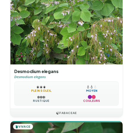
Desmodium elegans
Desmodium elegans
☀️
☀️
☀️
💧
💧
💧
PLEIN SOLEIL
MOYEN
❄️
❄️
❄️
RUSTIQUE
COULEURS
🍃
FABACEAE
🪴
VIVACE