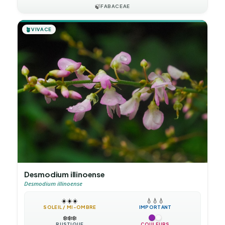
🍃
FABACEAE
🪴
VIVACE
Desmodium illinoense
Desmodium illinoense
☀️
☀️
☀️
💧
💧
💧
SOLEIL / MI-OMBRE
IMPORTANT
❄️
❄️
❄️
RUSTIQUE
COULEURS