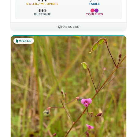
SOLEIL / MI-OMBRE
FAIBLE
❄️
❄️
❄️
RUSTIQUE
COULEURS
🍃
FABACEAE
🪴
VIVACE