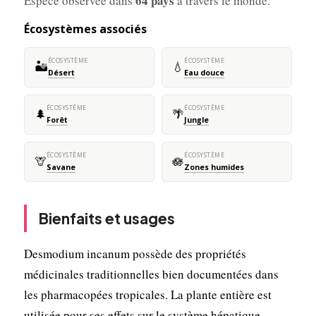
64 pays
Espèce observée dans
à travers le monde.
Écosystèmes associés
ÉCOSYSTÈME
ÉCOSYSTÈME
🏜️
💧
Désert
Eau douce
ÉCOSYSTÈME
ÉCOSYSTÈME
🌲
🌴
Forêt
Jungle
ÉCOSYSTÈME
ÉCOSYSTÈME
🦒
🪷
Savane
Zones humides
Bienfaits et usages
Desmodium incanum possède des propriétés
médicinales traditionnelles bien documentées dans
les pharmacopées tropicales. La plante entière est
utilisée pour ses effets sur le système hépatique,