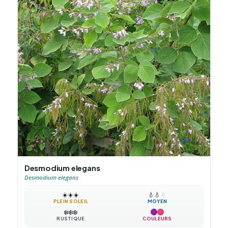
Desmodium elegans
Desmodium elegans
☀️
☀️
☀️
💧
💧
💧
PLEIN SOLEIL
MOYEN
❄️
❄️
❄️
RUSTIQUE
COULEURS