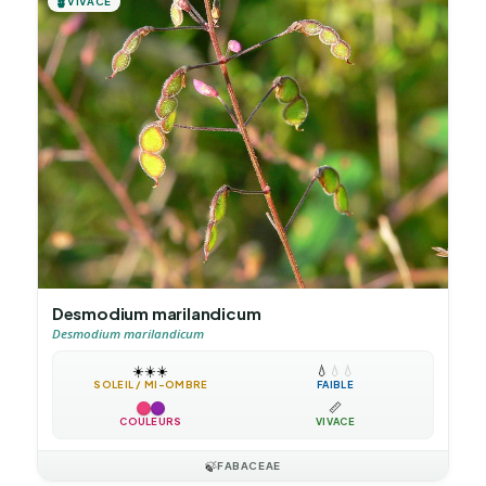
🪴
VIVACE
Desmodium marilandicum
Desmodium marilandicum
☀️
☀️
☀️
💧
💧
💧
SOLEIL / MI-OMBRE
FAIBLE
📏
COULEURS
VIVACE
🍃
FABACEAE