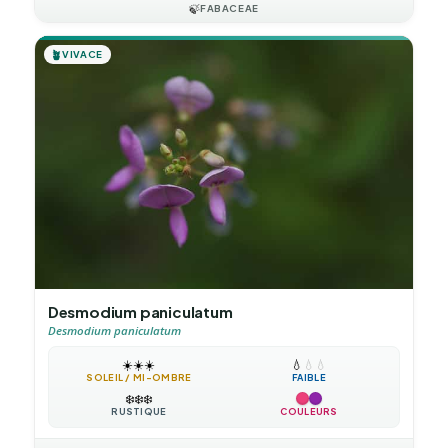
🍃
FABACEAE
🪴
VIVACE
Desmodium paniculatum
Desmodium paniculatum
☀️
☀️
☀️
💧
💧
💧
SOLEIL / MI-OMBRE
FAIBLE
❄️
❄️
❄️
RUSTIQUE
COULEURS