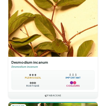
Desmodium incanum
Desmodium incanum
☀️
☀️
☀️
💧
💧
💧
PLEIN SOLEIL
IMPORTANT
❄️
❄️
❄️
RUSTIQUE
COULEURS
🍃
FABACEAE