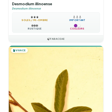
Desmodium illinoense
Desmodium illinoense
☀️
☀️
☀️
💧
💧
💧
SOLEIL / MI-OMBRE
IMPORTANT
❄️
❄️
❄️
RUSTIQUE
COULEURS
🍃
FABACEAE
🪴
VIVACE