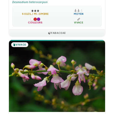
Desmodium heterocarpon
☀️
☀️
☀️
💧
💧
💧
SOLEIL / MI-OMBRE
MOYEN
📏
COULEURS
VIVACE
🍃
FABACEAE
🪴
VIVACE