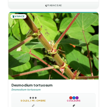
🍃
FABACEAE
🪴
VIVACE
Desmodium tortuosum
Desmodium tortuosum
☀️
☀️
☀️
SOLEIL / MI-OMBRE
COULEURS
📏
🍂