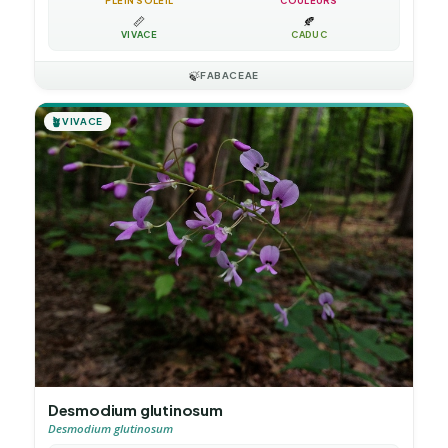
PLEIN SOLEIL
COULEURS
📏
🍂
VIVACE
CADUC
🍃
FABACEAE
🪴
VIVACE
Desmodium glutinosum
Desmodium glutinosum