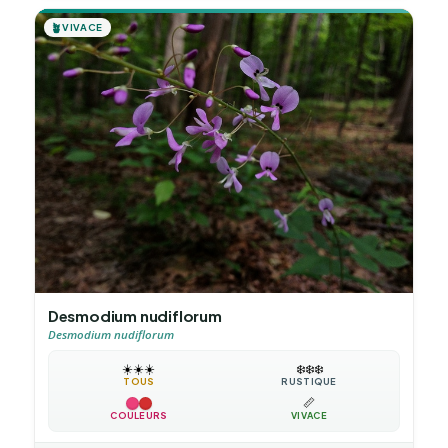
🪴
VIVACE
Desmodium nudiflorum
Desmodium nudiflorum
☀️
☀️
☀️
❄️
❄️
❄️
TOUS
RUSTIQUE
📏
COULEURS
VIVACE