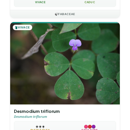
VIVACE
CADUC
🍃
FABACEAE
🪴
VIVACE
Desmodium triflorum
Desmodium triflorum
☀️
☀️
☀️