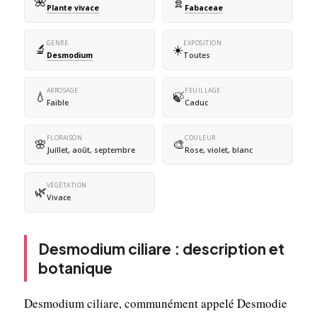
🌺
🧬
Plante vivace
Fabaceae
GENRE
EXPOSITION
🔬
☀️
Desmodium
Toutes
ARROSAGE
FEUILLAGE
💧
🍃
Faible
Caduc
FLORAISON
COULEUR
🌸
🎨
Juillet, août, septembre
Rose, violet, blanc
VÉGÉTATION
🌿
Vivace
Desmodium ciliare : description et
botanique
Desmodium ciliare, communément appelé Desmodie