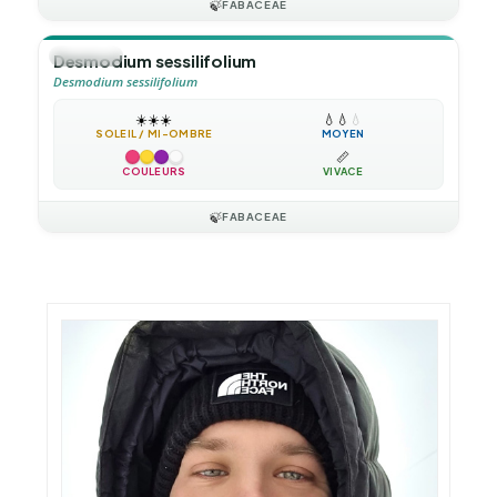
🍃
FABACEAE
🪴
VIVACE
Desmodium sessilifolium
Desmodium sessilifolium
☀️
☀️
☀️
💧
💧
💧
SOLEIL / MI-OMBRE
MOYEN
📏
COULEURS
VIVACE
🍃
FABACEAE