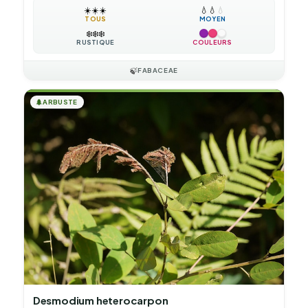
☀️
☀️
☀️
💧
💧
💧
TOUS
MOYEN
❄️
❄️
❄️
RUSTIQUE
COULEURS
🍃
FABACEAE
🌲
ARBUSTE
Desmodium heterocarpon