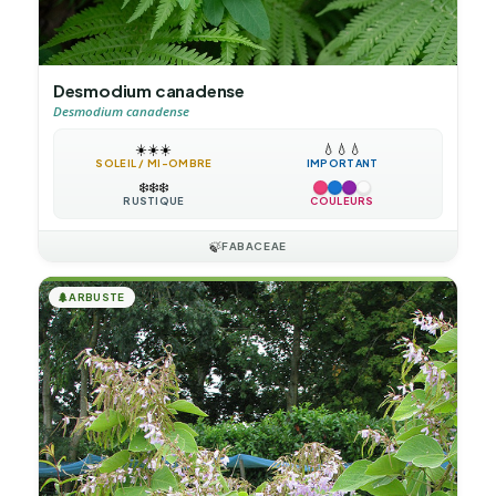
Desmodium canadense
Desmodium canadense
☀️
☀️
☀️
💧
💧
💧
SOLEIL / MI-OMBRE
IMPORTANT
❄️
❄️
❄️
RUSTIQUE
COULEURS
🍃
FABACEAE
🌲
ARBUSTE