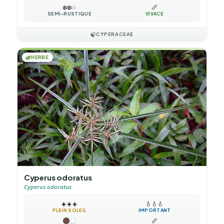
❄️
❄️
❄️
📏
SEMI-RUSTIQUE
VIVACE
🍃
CYPERACEAE
🌿
HERBE
Cyperus odoratus
Cyperus odoratus
☀️
☀️
☀️
💧
💧
💧
PLEIN SOLEIL
IMPORTANT
📏