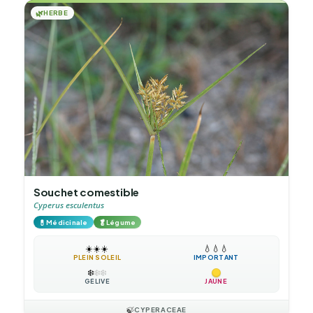
🌿
HERBE
Souchet comestible
Cyperus esculentus
💊
🥬
Médicinale
Légume
☀️
☀️
☀️
💧
💧
💧
PLEIN SOLEIL
IMPORTANT
❄️
❄️
❄️
GÉLIVE
JAUNE
🍃
CYPERACEAE