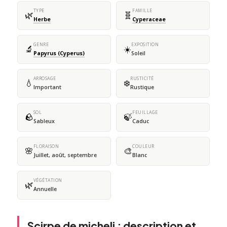
TYPE
FAMILLE
🌿
🧬
Herbe
Cyperaceae
GENRE
EXPOSITION
🔬
☀️
Papyrus (Cyperus)
Soleil
ARROSAGE
RUSTICITÉ
💧
❄️
Important
Rustique
SOL
FEUILLAGE
🪨
🍃
Sableux
Caduc
FLORAISON
COULEUR
🌸
🎨
Juillet, août, septembre
Blanc
VÉGÉTATION
🌿
Annuelle
Scirpe de micheli : description et