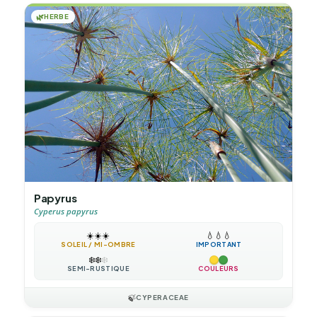
🌿
HERBE
Papyrus
Cyperus papyrus
☀️
☀️
☀️
💧
💧
💧
SOLEIL / MI-OMBRE
IMPORTANT
❄️
❄️
❄️
SEMI-RUSTIQUE
COULEURS
🍃
CYPERACEAE