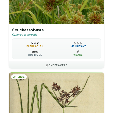
Souchet robuste
Cyperus eragrostis
☀️
☀️
☀️
💧
💧
💧
PLEIN SOLEIL
IMPORTANT
❄️
❄️
❄️
📏
RUSTIQUE
VIVACE
🍃
CYPERACEAE
🌿
HERBE