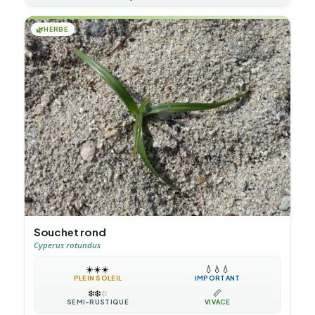
🌿
HERBE
Souchet rond
Cyperus rotundus
☀️
☀️
☀️
💧
💧
💧
PLEIN SOLEIL
IMPORTANT
❄️
❄️
❄️
📏
SEMI-RUSTIQUE
VIVACE