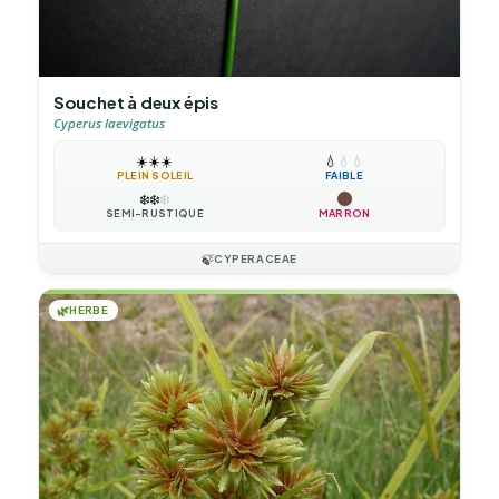
Souchet à deux épis
Cyperus laevigatus
☀️
☀️
☀️
💧
💧
💧
PLEIN SOLEIL
FAIBLE
❄️
❄️
❄️
SEMI-RUSTIQUE
MARRON
🍃
CYPERACEAE
🌿
HERBE