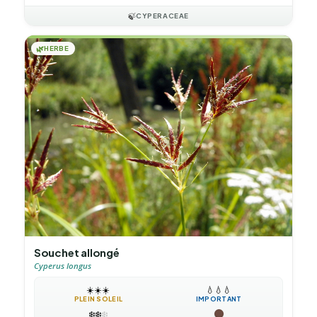
🍃
CYPERACEAE
🌿
HERBE
Souchet allongé
Cyperus longus
☀️
☀️
☀️
💧
💧
💧
PLEIN SOLEIL
IMPORTANT
❄️
❄️
❄️