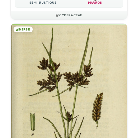
SEMI-RUSTIQUE
MARRON
🍃
CYPERACEAE
🌿
HERBE