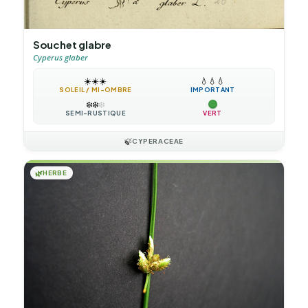
Souchet glabre
Cyperus glaber
☀️
☀️
☀️
💧
💧
💧
SOLEIL / MI-OMBRE
IMPORTANT
❄️
❄️
❄️
SEMI-RUSTIQUE
VERT
🍃
CYPERACEAE
🌿
HERBE