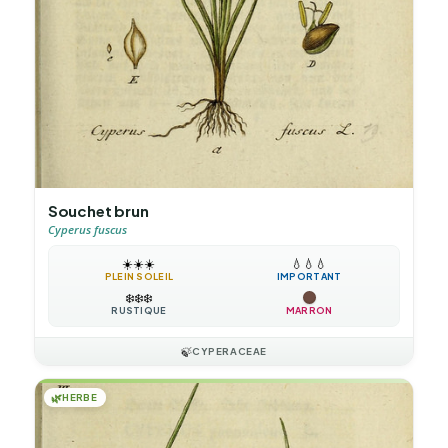
Souchet brun
Cyperus fuscus
☀️
☀️
☀️
💧
💧
💧
PLEIN SOLEIL
IMPORTANT
❄️
❄️
❄️
RUSTIQUE
MARRON
🍃
CYPERACEAE
🌿
HERBE