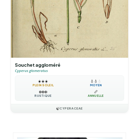
Souchet aggloméré
Cyperus glomeratus
☀️
☀️
☀️
💧
💧
💧
PLEIN SOLEIL
MOYEN
❄️
❄️
❄️
📏
RUSTIQUE
ANNUELLE
🍃
CYPERACEAE