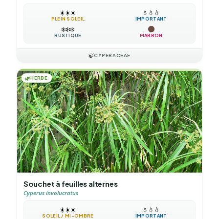
☀️
☀️
☀️
💧
💧
💧
PLEIN SOLEIL
IMPORTANT
❄️
❄️
❄️
RUSTIQUE
MARRON
🍃
CYPERACEAE
🌿
HERBE
Souchet à feuilles alternes
Cyperus involucratus
☀️
☀️
☀️
💧
💧
💧
SOLEIL / MI-OMBRE
IMPORTANT