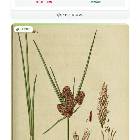
COULEURS
VIVACE
🍃
CYPERACEAE
🌿
HERBE