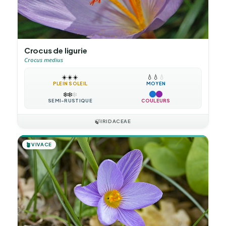
Crocus de ligurie
Crocus medius
☀️
☀️
☀️
💧
💧
💧
PLEIN SOLEIL
MOYEN
❄️
❄️
❄️
SEMI-RUSTIQUE
COULEURS
🍃
IRIDACEAE
🪴
VIVACE