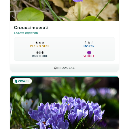
Crocus imperati
Crocus imperati
☀️
☀️
☀️
💧
💧
💧
PLEIN SOLEIL
MOYEN
❄️
❄️
❄️
RUSTIQUE
VIOLET
🍃
IRIDACEAE
🪴
VIVACE