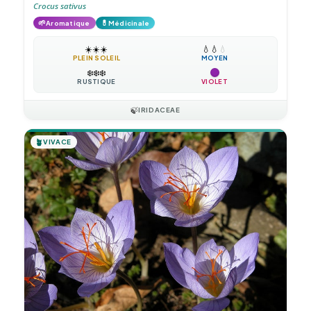
Crocus sativus
🌱
💊
Aromatique
Médicinale
☀️
☀️
☀️
💧
💧
💧
PLEIN SOLEIL
MOYEN
❄️
❄️
❄️
RUSTIQUE
VIOLET
🍃
IRIDACEAE
🪴
VIVACE