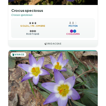
Crocus speciosus
Crocus speciosus
☀️
☀️
☀️
💧
💧
💧
SOLEIL / MI-OMBRE
MOYEN
❄️
❄️
❄️
RUSTIQUE
COULEURS
🍃
IRIDACEAE
🪴
VIVACE