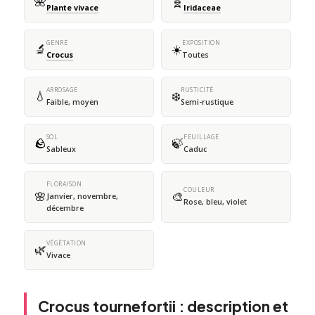
🌺
🧬
Plante vivace
Iridaceae
GENRE
EXPOSITION
🔬
☀️
Crocus
Toutes
ARROSAGE
RUSTICITÉ
💧
❄️
Faible, moyen
Semi-rustique
SOL
FEUILLAGE
🪨
🍃
Sableux
Caduc
FLORAISON
COULEUR
🌸
🎨
Janvier, novembre,
Rose, bleu, violet
décembre
VÉGÉTATION
🌿
Vivace
Crocus tournefortii : description et