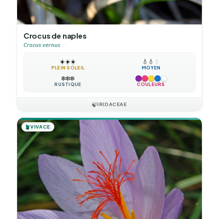
Crocus de naples
Crocus vernus
☀️
☀️
☀️
💧
💧
💧
PLEIN SOLEIL
MOYEN
❄️
❄️
❄️
RUSTIQUE
COULEURS
🍃
IRIDACEAE
🪴
VIVACE