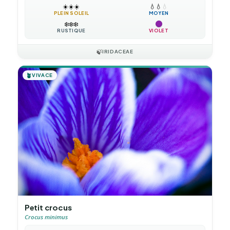
☀️
☀️
☀️
💧
💧
💧
PLEIN SOLEIL
MOYEN
❄️
❄️
❄️
RUSTIQUE
VIOLET
🍃
IRIDACEAE
🪴
VIVACE
Petit crocus
Crocus minimus