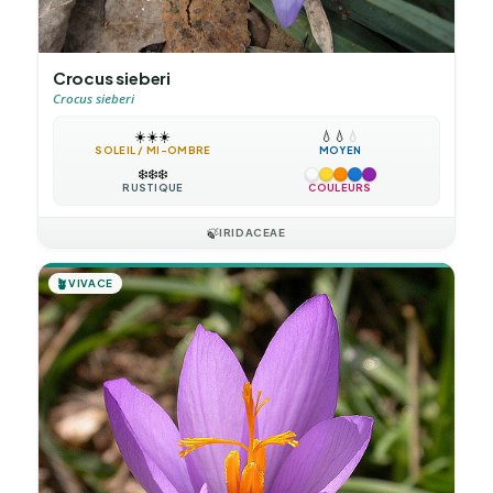
Crocus sieberi
Crocus sieberi
☀️
☀️
☀️
💧
💧
💧
SOLEIL / MI-OMBRE
MOYEN
❄️
❄️
❄️
RUSTIQUE
COULEURS
🍃
IRIDACEAE
🪴
VIVACE