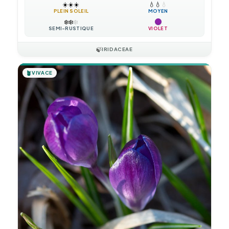
☀️
☀️
☀️
💧
💧
💧
PLEIN SOLEIL
MOYEN
❄️
❄️
❄️
SEMI-RUSTIQUE
VIOLET
🍃
IRIDACEAE
🪴
VIVACE