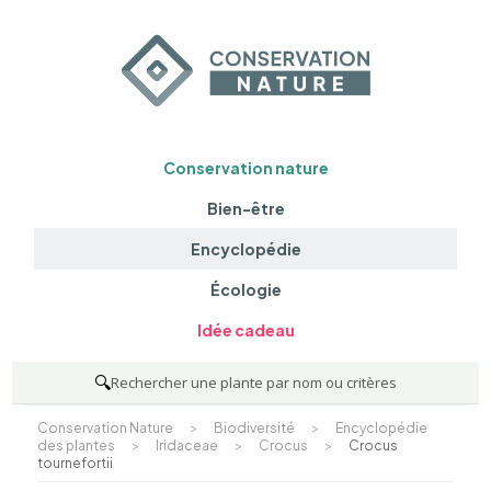
Conservation nature
Bien-être
Encyclopédie
Écologie
Idée cadeau
🔍
Rechercher une plante par nom ou critères
Conservation Nature
>
Biodiversité
>
Encyclopédie
des plantes
>
Iridaceae
>
Crocus
>
Crocus
tournefortii