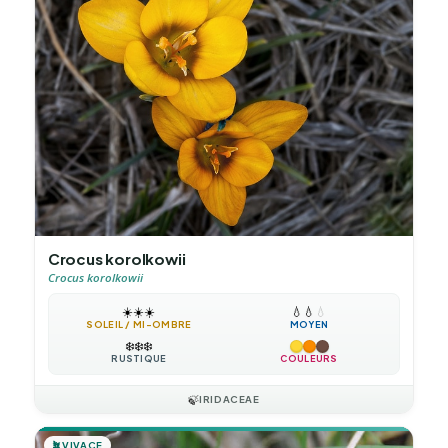
Crocus korolkowii
Crocus korolkowii
☀️
☀️
☀️
💧
💧
💧
SOLEIL / MI-OMBRE
MOYEN
❄️
❄️
❄️
RUSTIQUE
COULEURS
🍃
IRIDACEAE
🪴
VIVACE