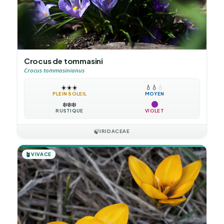
Crocus de tommasini
Crocus tommasinianus
☀️
☀️
☀️
💧
💧
💧
PLEIN SOLEIL
MOYEN
❄️
❄️
❄️
RUSTIQUE
VIOLET
🍃
IRIDACEAE
🪴
VIVACE