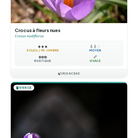
Crocus à fleurs nues
Crocus nudiflorus
☀️
☀️
☀️
💧
💧
💧
SOLEIL / MI-OMBRE
MOYEN
❄️
❄️
❄️
📏
RUSTIQUE
VIVACE
🍃
IRIDACEAE
🪴
VIVACE