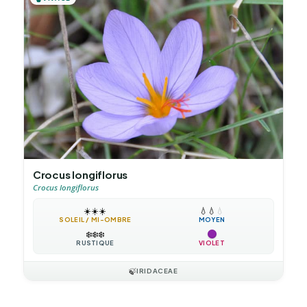
Crocus longiflorus
Crocus longiflorus
☀️
☀️
☀️
💧
💧
💧
SOLEIL / MI-OMBRE
MOYEN
❄️
❄️
❄️
RUSTIQUE
VIOLET
🍃
IRIDACEAE