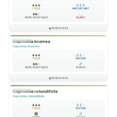
☀️
☀️
☀️
💧
💧
💧
TOUS
IMPORTANT
❄️
❄️
❄️
SEMI-RUSTIQUE
BLANC
🍃
RUBIACEAE
🌲
ARBUSTE
Coprosma brunnea
Coprosma brunnea
☀️
☀️
☀️
💧
💧
💧
TOUS
MOYEN
❄️
❄️
❄️
📏
SEMI-RUSTIQUE
VIVACE
🍃
RUBIACEAE
🌲
ARBUSTE
Coprosma rotundifolia
Coprosma rotundifolia
☀️
☀️
☀️
💧
💧
💧
TOUS
MOYEN
📏