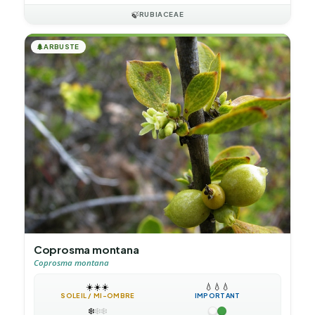
🍃
RUBIACEAE
🌲
ARBUSTE
Coprosma montana
Coprosma montana
☀️
☀️
☀️
💧
💧
💧
SOLEIL / MI-OMBRE
IMPORTANT
❄️
❄️
❄️