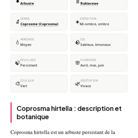
🌲
🧬
Arbuste
Rubiaceae
GENRE
EXPOSITION
🔬
☀️
Coprosme (Coprosma)
Mi-ombre, ombre
ARROSAGE
SOL
💧
🪨
Moyen
Sableux, limoneux
FEUILLAGE
FLORAISON
🍃
🌸
Persistant
Avril, mai, juin
COULEUR
VÉGÉTATION
🎨
🌿
Vert
Vivace
Coprosma hirtella : description et
botanique
Coprosma hirtella est un arbuste persistant de la