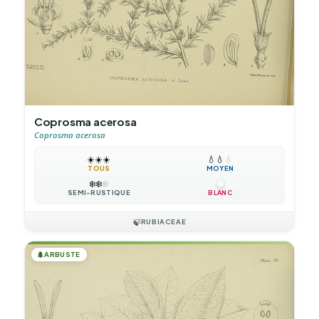
Coprosma acerosa
Coprosma acerosa
☀️
☀️
☀️
💧
💧
💧
TOUS
MOYEN
❄️
❄️
❄️
SEMI-RUSTIQUE
BLANC
🍃
RUBIACEAE
🌲
ARBUSTE