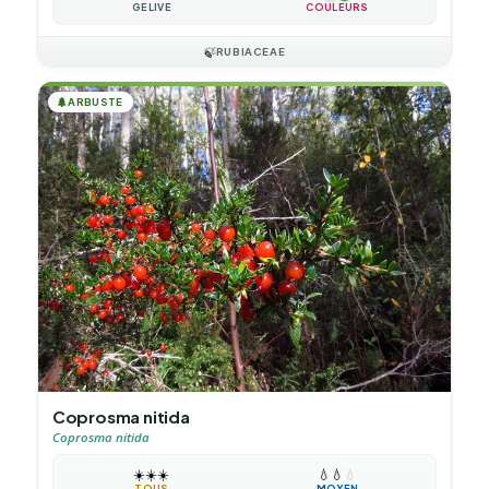
GÉLIVE
COULEURS
🍃
RUBIACEAE
🌲
ARBUSTE
Coprosma nitida
Coprosma nitida
☀️
☀️
☀️
💧
💧
💧
TOUS
MOYEN