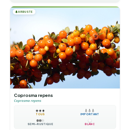
🌲
ARBUSTE
Coprosma repens
Coprosma repens
☀️
☀️
☀️
💧
💧
💧
TOUS
IMPORTANT
❄️
❄️
❄️
SEMI-RUSTIQUE
BLANC