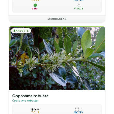
📏
VERT
VIVACE
🍃
RUBIACEAE
🌲
ARBUSTE
Coprosma robusta
Coprosma robusta
☀️
☀️
☀️
💧
💧
💧
TOUS
MOYEN