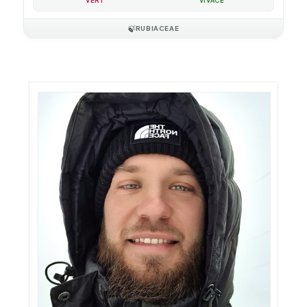
VERT
VIVACE
🍃
RUBIACEAE