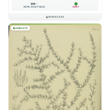
❄️
❄️
❄️
SEMI-RUSTIQUE
VERT
🍃
RUBIACEAE
🌲
ARBUSTE