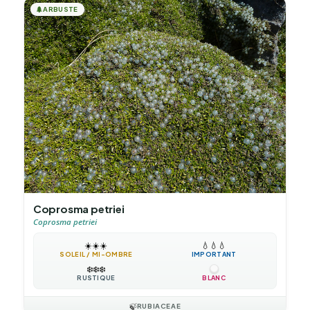
🌲
ARBUSTE
Coprosma petriei
Coprosma petriei
☀️
☀️
☀️
💧
💧
💧
SOLEIL / MI-OMBRE
IMPORTANT
❄️
❄️
❄️
RUSTIQUE
BLANC
🍃
RUBIACEAE