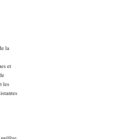
de la
ues et
de
t les
sistantes
 préfère