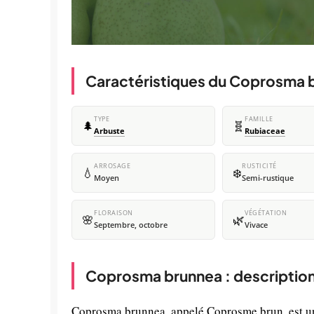
Caractéristiques du Coprosma 
TYPE
FAMILLE
🌲
🧬
Arbuste
Rubiaceae
ARROSAGE
RUSTICITÉ
💧
❄️
Moyen
Semi-rustique
FLORAISON
VÉGÉTATION
🌸
🌿
Septembre, octobre
Vivace
Coprosma brunnea : description
Coprosma brunnea, appelé Coprosme brun, est un a