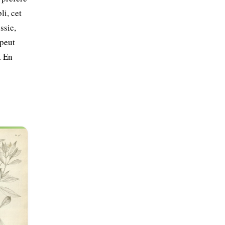
li, cet
ssie,
 peut
. En