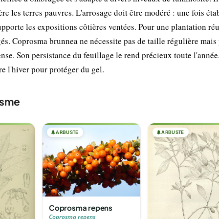
re les terres pauvres. L'arrosage doit être modéré : une fois étab
upporte les expositions côtières ventées. Pour une plantation réu
és. Coprosma brunnea ne nécessite pas de taille régulière mais
nse. Son persistance du feuillage le rend précieux toute l'année
re l'hiver pour protéger du gel.
osme
🌲
ARBUSTE
🌲
ARBUSTE
Coprosma repens
Coprosma repens