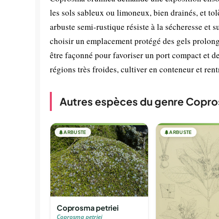
les sols sableux ou limoneux, bien drainés, et tolè
arbuste semi-rustique résiste à la sécheresse et s
choisir un emplacement protégé des gels prolong
être façonné pour favoriser un port compact et de
régions très froides, cultiver en conteneur et rent
Autres espèces du genre Copr
🌲
ARBUSTE
🌲
ARBUSTE
Coprosma petriei
Coprosma petriei