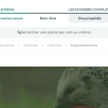
LE MÉDIA
LES DOSSIERS COMPLE
rvation nature
Bien-être
Encyclopédie
🔍
Rechercher une plante par nom ou critères
es plantes
>
Rubiaceae
>
Coprosma
>
Coprosma brunnea