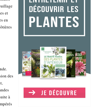
euillage
es et
es en
ôtières
nde.
sion des
t,
landes
uite à
tempérés