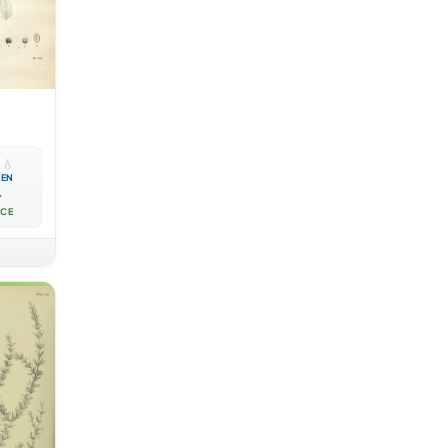

💧
EN

ACE