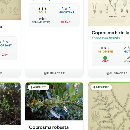
☀️
☀️
☀️
💧
💧
💧
TOUS
IMPORTANT
❄️
❄️
❄️
SEMI-RUSTIQUE
BLANC
a
Coprosma hirtella
Coprosma hirtella

💧
💧
PORTANT
☀️
☀️
☀️
💧

MI-OMBRE
MOY
BLANC

VERT
VIV
AE
🍃
RUBIACEAE
🍃
RUBIACEAE
🌲
ARBUSTE
🌲
ARBUSTE
Coprosma robusta