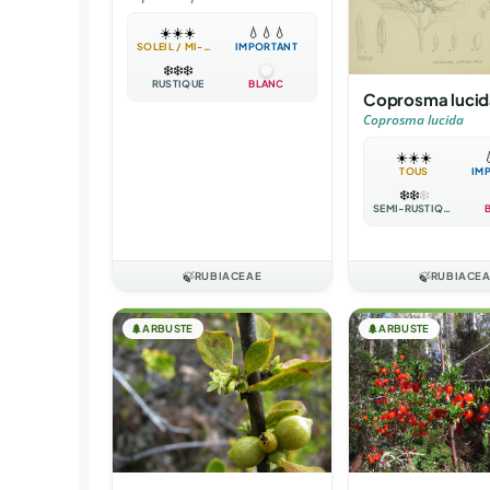
☀️
☀️
☀️
💧
💧
💧
SOLEIL / MI-OMBRE
IMPORTANT
❄️
❄️
❄️
RUSTIQUE
BLANC
Coprosma lucid
Coprosma lucida
☀️
☀️
☀️

TOUS
IM
❄️
❄️
❄️
SEMI-RUSTIQUE
🍃
RUBIACEAE
🍃
RUBIACE
🌲
ARBUSTE
🌲
ARBUSTE