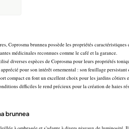
s, Coprosma brunnea possède les propriétés caractéristiques 
plantes médicinales reconnues comme le café et la garance.
tilisé diverses espèces de Coprosma pour leurs propriétés toniq
apprécié pour son intérêt ornemental : son feuillage persistant 
port compact en font un excellent choix pour les jardins côtiers e
ditions difficiles le rend précieux pour la création de haies ré
ma brunnea
llée à ombragée et s'adapte à divers niveaux de luminosité. Il