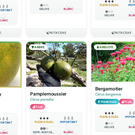
☀️
☀️
☀️
💧

❄️
❄️
❄️
PLEIN SOLEIL
MOY

💧
💧
GÉLIVE
BLANC
PORTANT
❄️
❄️
❄️
GÉLIVE
BLA
BLANC
E
🍃
RUTACEAE
🍃
RUTACEAE
🌳
ARBRE
🌲
ARBUSTE
Bergamotier
Pamplemoussier
r
Citrus bergamia
Citrus paradisi
💊
🍎
Médicinale
Fruit
🍎
Fruit
☀️
☀️
☀️
💧

PLEIN SOLEIL
IMPOR
☀️
☀️
☀️
💧
💧
💧

💧
💧
PLEIN SOLEIL
IMPORTANT
PORTANT
❄️
❄️
❄️
GÉLIVE
BLA
❄️
❄️
❄️
SEMI-RUSTIQUE
BLANC
BLANC