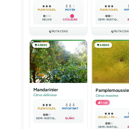
☀️
☀️
☀️
💧
💧
💧
☀️
☀️
☀️

PLEIN SOLEIL
MOYEN
PLEIN SOLEIL
IM
❄️
❄️
❄️
❄️
❄️
❄️
GÉLIVE
COULEURS
SEMI-RUSTIQUE
🍃
RUTACEAE
🍃
RUTACEA
🌳
ARBRE
🌳
ARBRE
Mandarinier
Pamplemoussie
Citrus deliciosa
Citrus maxima
🍎
Fruit
☀️
☀️
☀️
💧
💧
💧
PLEIN SOLEIL
IMPORTANT
☀️
☀️
☀️

❄️
❄️
❄️
SOLEIL / MI-OMBRE
IM
SEMI-RUSTIQUE
BLANC
❄️
❄️
❄️
SEMI-RUSTIQUE