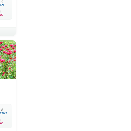

💧
EN
NC

💧
TANT
NC