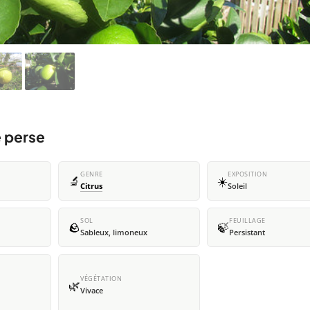
e perse
GENRE
EXPOSITION
🔬
☀️
Citrus
Soleil
SOL
FEUILLAGE
🪨
🍃
Sableux, limoneux
Persistant
VÉGÉTATION
🌿
Vivace