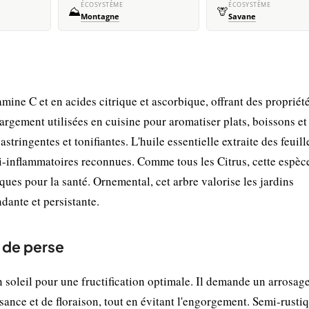
ÉCOSYSTÈME
ÉCOSYSTÈME
⛰️
🦒
Montagne
Savane
amine C et en acides citrique et ascorbique, offrant des propriét
argement utilisées en cuisine pour aromatiser plats, boissons et
stringentes et tonifiantes. L'huile essentielle extraite des feuill
nti-inflammatoires reconnues. Comme tous les Citrus, cette espèc
ques pour la santé. Ornemental, cet arbre valorise les jardins
dante et persistante.
r de perse
n soleil pour une fructification optimale. Il demande un arrosa
ance et de floraison, tout en évitant l'engorgement. Semi-rustiq