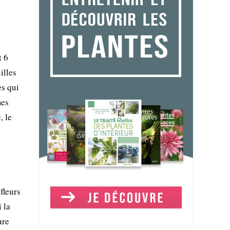
t 6
illes
es qui
mes
, le
fleurs
 la
ure