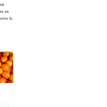
mat
tue au
orise la