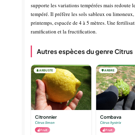
supporte les variations tempérées mais redoute l
tempéré. Il préfère les sols sableux ou limoneux,
printemps, espacée de 4 à 5 mètres. Une fertilisati
ramification et la fructification.
Autres espèces du genre Citrus
🌲
ARBUSTE
🌳
ARBRE
Citronnier
Combava
Citrus limon
Citrus hystrix
🍎
🍎
Fruit
Fruit