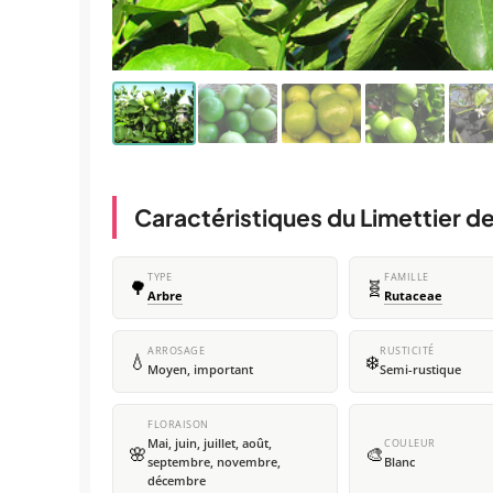
Caractéristiques du Limettier d
TYPE
FAMILLE
🌳
🧬
Arbre
Rutaceae
ARROSAGE
RUSTICITÉ
💧
❄️
Moyen, important
Semi-rustique
FLORAISON
Mai, juin, juillet, août,
COULEUR
🌸
🎨
septembre, novembre,
Blanc
décembre