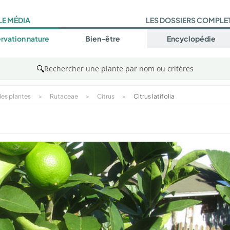
LE MÉDIA
LES DOSSIERS COMPLE
rvation nature
Bien-être
Encyclopédie
🔍
Rechercher une plante par nom ou critères
es plantes
>
Rutaceae
>
Citrus
>
Citrus latifolia