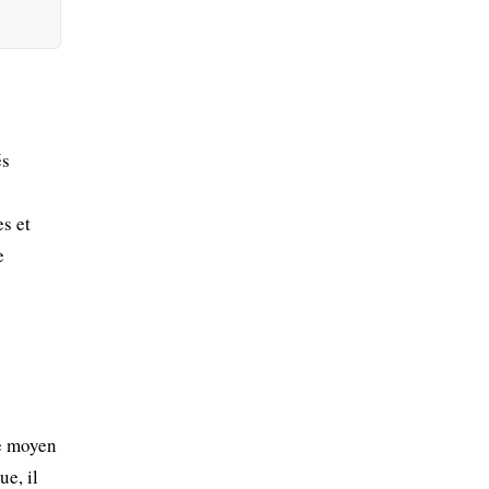
és
es et
e
ge moyen
ue, il