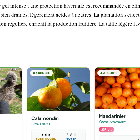
e gel intense ; une protection hivernale est recommandée en cli
 bien drainés, légèrement acides à neutres. La plantation s'effec
on régulière enrichit la production fruitière. La taille légère fav
🌲
ARBUSTE
🌲
ARBUSTE
Mandarinier
Calamondin
Citrus reticulata
Citrus mitis
🍎
Fruit
☀️
☀️
☀️
💧
💧
💧
PLEIN SOLEIL
MOYEN