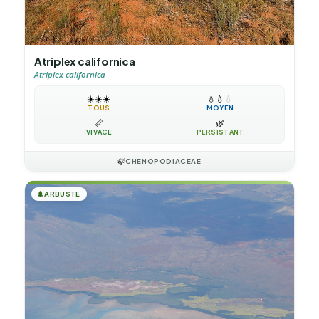
Atriplex californica
Atriplex californica
☀️
☀️
☀️
💧
💧
💧
TOUS
MOYEN
📏
🌿
VIVACE
PERSISTANT
🍃
CHENOPODIACEAE
🌲
ARBUSTE