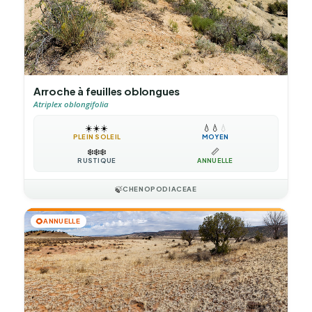
Arroche à feuilles oblongues
Atriplex oblongifolia
☀️
☀️
☀️
💧
💧
💧
PLEIN SOLEIL
MOYEN
❄️
❄️
❄️
📏
RUSTIQUE
ANNUELLE
🍃
CHENOPODIACEAE
🌻
ANNUELLE