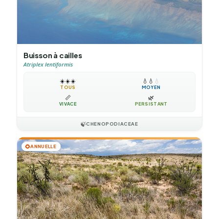
Buisson à cailles
Atriplex lentiformis
☀️
☀️
☀️
💧
💧
💧
TOUS
MOYEN
📏
🌿
VIVACE
PERSISTANT
🍃
CHENOPODIACEAE
🌻
ANNUELLE