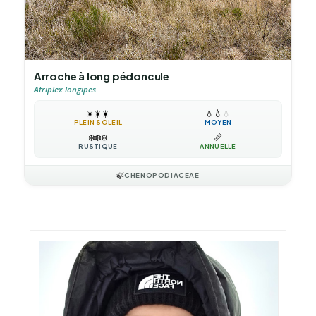
Arroche à long pédoncule
Atriplex longipes
☀️
☀️
☀️
💧
💧
💧
PLEIN SOLEIL
MOYEN
❄️
❄️
❄️
📏
RUSTIQUE
ANNUELLE
🍃
CHENOPODIACEAE