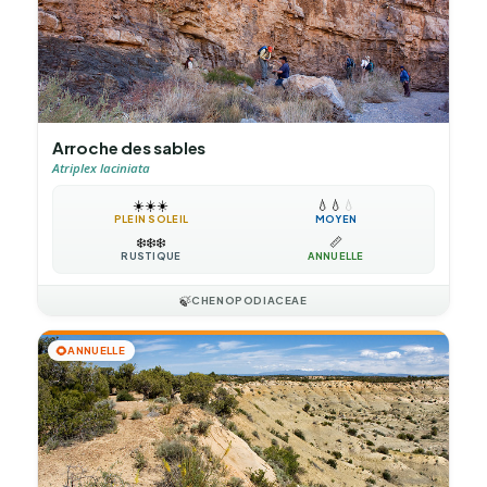
Arroche des sables
Atriplex laciniata
☀️
☀️
☀️
💧
💧
💧
PLEIN SOLEIL
MOYEN
❄️
❄️
❄️
📏
RUSTIQUE
ANNUELLE
🍃
CHENOPODIACEAE
🌻
ANNUELLE