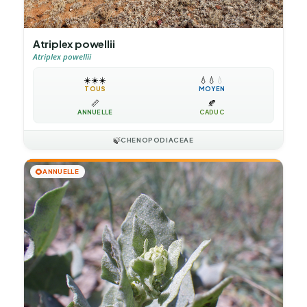
Atriplex powellii
Atriplex powellii
☀️
☀️
☀️
💧
💧
💧
TOUS
MOYEN
📏
🍂
ANNUELLE
CADUC
🍃
CHENOPODIACEAE
🌻
ANNUELLE