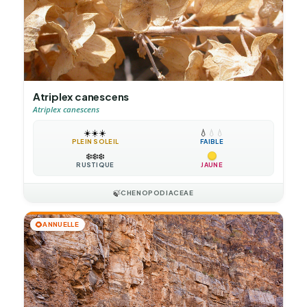
Atriplex canescens
Atriplex canescens
☀️
☀️
☀️
💧
💧
💧
PLEIN SOLEIL
FAIBLE
❄️
❄️
❄️
RUSTIQUE
JAUNE
🍃
CHENOPODIACEAE
🌻
ANNUELLE