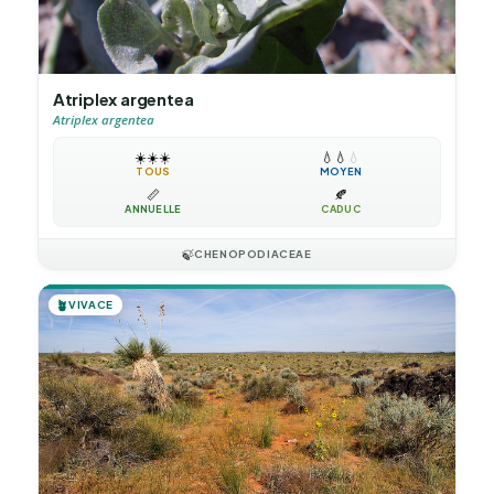
Atriplex argentea
Atriplex argentea
☀️
☀️
☀️
💧
💧
💧
TOUS
MOYEN
📏
🍂
ANNUELLE
CADUC
🍃
CHENOPODIACEAE
🪴
VIVACE