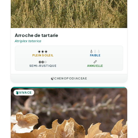
Arroche de tartarie
Atriplex tatarica
☀️
☀️
☀️
💧
💧
💧
PLEIN SOLEIL
FAIBLE
❄️
❄️
❄️
📏
SEMI-RUSTIQUE
ANNUELLE
🍃
CHENOPODIACEAE
🪴
VIVACE