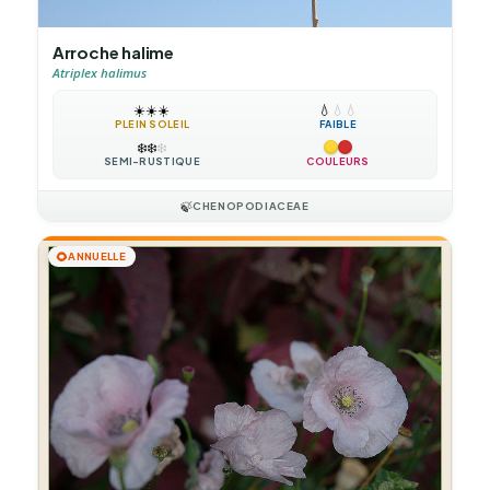
Arroche halime
Atriplex halimus
☀️
☀️
☀️
💧
💧
💧
PLEIN SOLEIL
FAIBLE
❄️
❄️
❄️
SEMI-RUSTIQUE
COULEURS
🍃
CHENOPODIACEAE
🌻
ANNUELLE