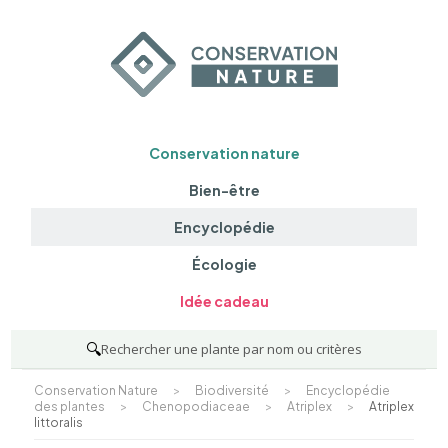
Conservation nature
Bien-être
Encyclopédie
Écologie
Idée cadeau
🔍
Rechercher une plante par nom ou critères
Conservation Nature
>
Biodiversité
>
Encyclopédie
des plantes
>
Chenopodiaceae
>
Atriplex
>
Atriplex
littoralis