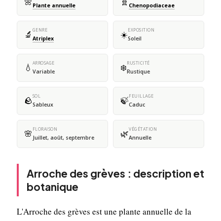
🌼
🧬
Plante annuelle
Chenopodiaceae
GENRE
EXPOSITION
🔬
☀️
Atriplex
Soleil
ARROSAGE
RUSTICITÉ
💧
❄️
Variable
Rustique
SOL
FEUILLAGE
🪨
🍃
Sableux
Caduc
FLORAISON
VÉGÉTATION
🌸
🌿
Juillet, août, septembre
Annuelle
Arroche des grèves : description et
botanique
L'Arroche des grèves est une plante annuelle de la