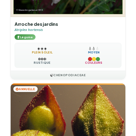
Arroche des jardins
Atriplex hortensis
🥬
Légume
☀️
☀️
☀️
💧
💧
💧
PLEIN SOLEIL
MOYEN
❄️
❄️
❄️
RUSTIQUE
COULEURS
🍃
CHENOPODIACEAE
🌻
ANNUELLE