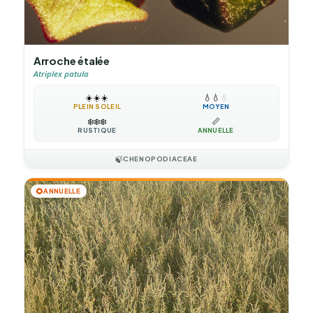
Arroche étalée
Atriplex patula
☀️
☀️
☀️
💧
💧
💧
PLEIN SOLEIL
MOYEN
❄️
❄️
❄️
📏
RUSTIQUE
ANNUELLE
🍃
CHENOPODIACEAE
🌻
ANNUELLE