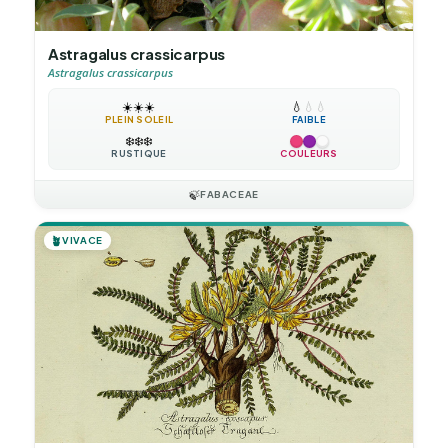
Astragalus crassicarpus
Astragalus crassicarpus
☀️
☀️
☀️
💧
💧
💧
PLEIN SOLEIL
FAIBLE
❄️
❄️
❄️
RUSTIQUE
COULEURS
🍃
FABACEAE
🪴
VIVACE