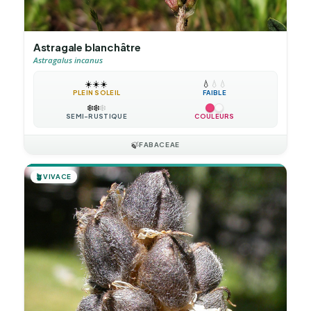
Astragale blanchâtre
Astragalus incanus
☀️
☀️
☀️
💧
💧
💧
PLEIN SOLEIL
FAIBLE
❄️
❄️
❄️
SEMI-RUSTIQUE
COULEURS
🍃
FABACEAE
🪴
VIVACE