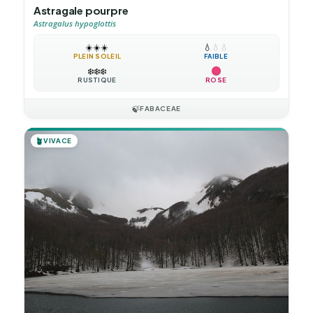
Astragale pourpre
Astragalus hypoglottis
☀️
☀️
☀️
💧
💧
💧
PLEIN SOLEIL
FAIBLE
❄️
❄️
❄️
RUSTIQUE
ROSE
🍃
FABACEAE
🪴
VIVACE