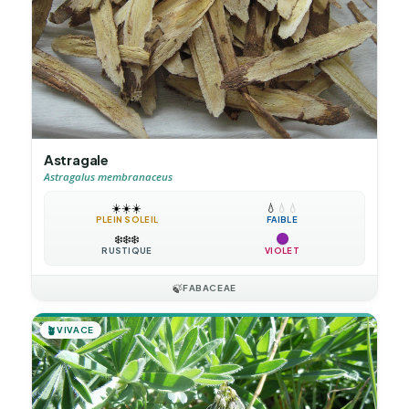
Astragale
Astragalus membranaceus
☀️
☀️
☀️
💧
💧
💧
PLEIN SOLEIL
FAIBLE
❄️
❄️
❄️
RUSTIQUE
VIOLET
🍃
FABACEAE
🪴
VIVACE