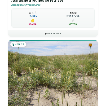
Astragale à feuilles de réglisse
Astragalus glycyphyllos
💧
💧
💧
❄️
❄️
❄️
FAIBLE
RUSTIQUE
📏
JAUNE
VIVACE
🍃
FABACEAE
🪴
VIVACE