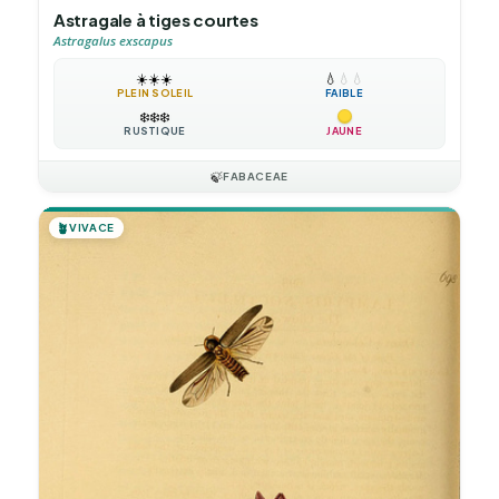
Astragale à tiges courtes
Astragalus exscapus
☀️
☀️
☀️
💧
💧
💧
PLEIN SOLEIL
FAIBLE
❄️
❄️
❄️
RUSTIQUE
JAUNE
🍃
FABACEAE
🪴
VIVACE