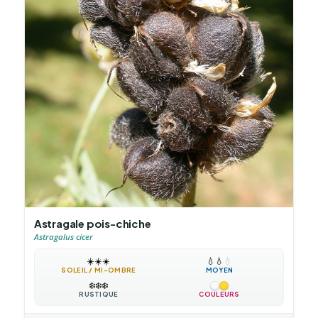
Astragale pois-chiche
Astragalus cicer
☀️
☀️
☀️
💧
💧
💧
SOLEIL / MI-OMBRE
MOYEN
❄️
❄️
❄️
RUSTIQUE
COULEURS