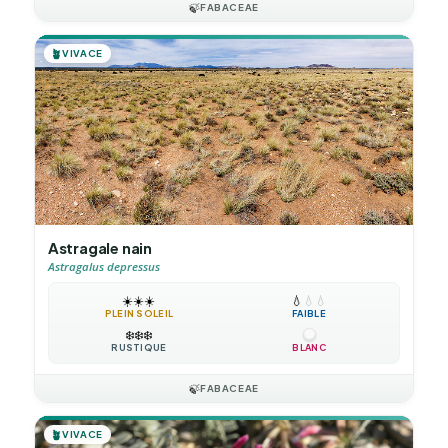
🍃
FABACEAE
🪴
VIVACE
Astragale nain
Astragalus depressus
☀️
☀️
☀️
💧
💧
💧
PLEIN SOLEIL
FAIBLE
❄️
❄️
❄️
RUSTIQUE
BLANC
🍃
FABACEAE
🪴
VIVACE