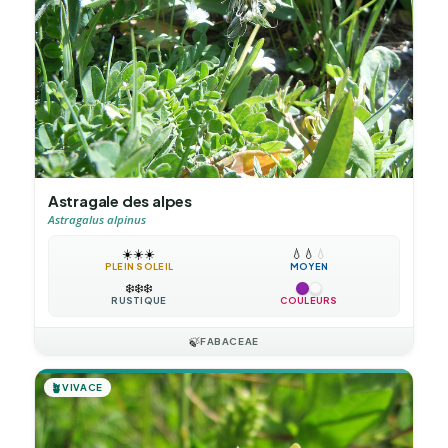
Astragale des alpes
Astragalus alpinus
☀️
☀️
☀️
💧
💧
💧
PLEIN SOLEIL
MOYEN
❄️
❄️
❄️
RUSTIQUE
COULEURS
🍃
FABACEAE
🪴
VIVACE