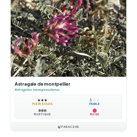
Astragale de montpellier
Astragalus monspessulanus
☀️
☀️
☀️
💧
💧
💧
PLEIN SOLEIL
FAIBLE
❄️
❄️
❄️
RUSTIQUE
ROSE
🍃
FABACEAE