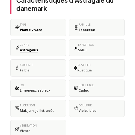
Caractéristiques d'Astragale du
danemark
TYPE
FAMILLE
🌺
🧬
Plante vivace
Fabaceae
GENRE
EXPOSITION
🔬
☀️
Astragalus
Soleil
ARROSAGE
RUSTICITÉ
💧
❄️
Faible
Rustique
SOL
FEUILLAGE
🪨
🍃
Limoneux, sableux
Caduc
FLORAISON
COULEUR
🌸
🎨
Mai, juin, juillet, août
Violet, bleu
VÉGÉTATION
🌿
Vivace