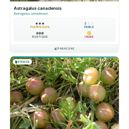
Astragalus canadensis
Astragalus canadensis
☀️
☀️
☀️
💧
💧
💧
PLEIN SOLEIL
FAIBLE
❄️
❄️
❄️
RUSTIQUE
JAUNE
🍃
FABACEAE
🪴
VIVACE