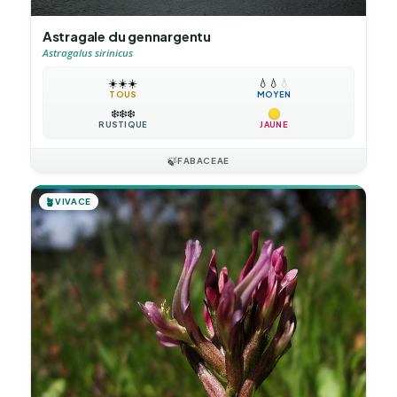
Astragale du gennargentu
Astragalus sirinicus
☀️
☀️
☀️
💧
💧
💧
TOUS
MOYEN
❄️
❄️
❄️
RUSTIQUE
JAUNE
🍃
FABACEAE
🪴
VIVACE