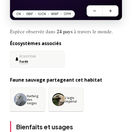
24 pays
Espèce observée dans
à travers le monde.
Écosystèmes associés
ÉCOSYSTÈME
🌲
Forêt
Faune sauvage partageant cet habitat
Harfang
L’aigle
des
impérial
neiges
Bienfaits et usages