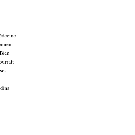
médecine
iennent
 Bien
ourrait
 ses
rdins