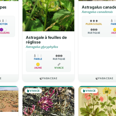
lpes
Astragalus canade
Astragalus canadensis

💧
💧
☀️
☀️
☀️
💧

MOYEN
PLEIN SOLEIL
FAI
❄️
❄️
❄️
ULEURS
RUSTIQUE
JAU
Astragale à feuilles de
réglisse
Astragalus glycyphyllos
💧
💧
💧
❄️
❄️
❄️
FAIBLE
RUSTIQUE
📏
JAUNE
VIVACE
E
🍃
FABACEAE
🍃
FABACEAE
🪴
VIVACE
🪴
VIVACE