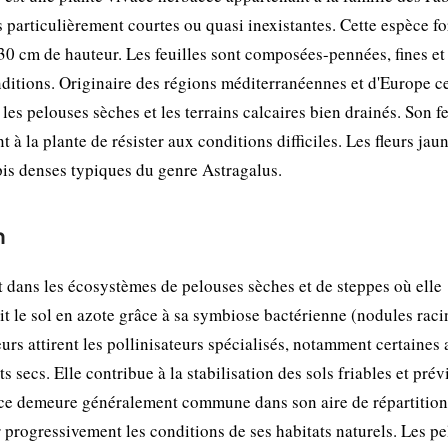
es particulièrement courtes ou quasi inexistantes. Cette espèce f
-30 cm de hauteur. Les feuilles sont composées-pennées, fines et
onditions. Originaire des régions méditerranéennes et d'Europe ce
les pelouses sèches et les terrains calcaires bien drainés. Son f
à la plante de résister aux conditions difficiles. Les fleurs jaun
pis denses typiques du genre Astragalus.
n
t dans les écosystèmes de pelouses sèches et de steppes où elle
hit le sol en azote grâce à sa symbiose bactérienne (nodules raci
leurs attirent les pollinisateurs spécialisés, notamment certaines 
ecs. Elle contribue à la stabilisation des sols friables et prév
pèce demeure généralement commune dans son aire de répartition
 progressivement les conditions de ses habitats naturels. Les p