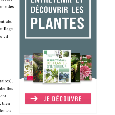
orme des
ntrale,
euillage
e vif
naires),
abeilles
ient
, bien
elouses