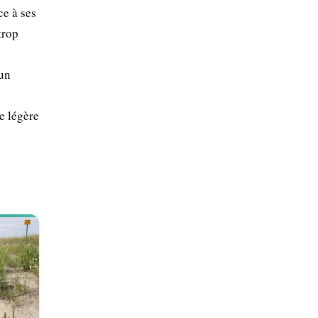
ce à ses
trop
 un
le légère