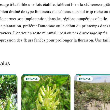
age très faible une fois établie, tolérant bien la sécheresse grâ
l bien drainé de type limoneux ou sableux ; un sol trop riche ou 
ble permet son implantation dans les régions tempérées où elle
 la plantation, préférer l'automne ou le début du printemps dans
raviers. L'entretien reste minimal : peu ou pas d'arrosage après
uppression des fleurs fanées pour prolonger la floraison. Une tail
alus
🪴
VIVACE
🪴
VIVACE