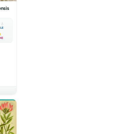
nsis

💧
BLE
NE