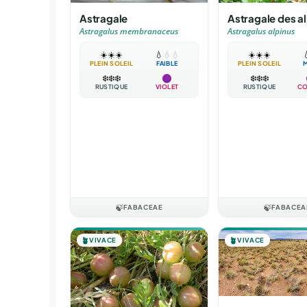
Astragale
Astragale des a
Astragalus membranaceus
Astragalus alpinus
☀️
☀️
☀️
💧
💧
💧
☀️
☀️
☀️

PLEIN SOLEIL
FAIBLE
PLEIN SOLEIL
❄️
❄️
❄️
❄️
❄️
❄️
RUSTIQUE
VIOLET
RUSTIQUE
CO
🍃
FABACEAE
🍃
FABACEA
🪴
VIVACE
🪴
VIVACE