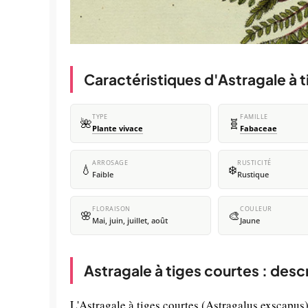
Caractéristiques d'Astragale à 
TYPE
FAMILLE
🌺
🧬
Plante vivace
Fabaceae
ARROSAGE
RUSTICITÉ
💧
❄️
Faible
Rustique
FLORAISON
COULEUR
🌸
🎨
Mai, juin, juillet, août
Jaune
Astragale à tiges courtes : desc
L'Astragale à tiges courtes (Astragalus exscapus)