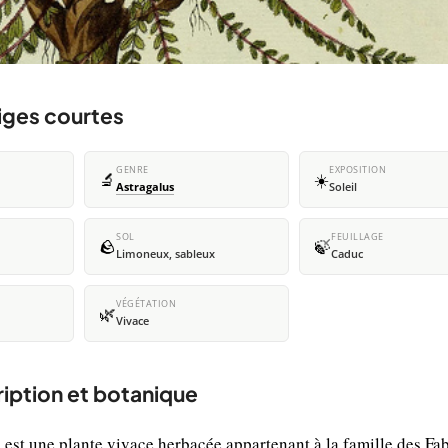
tiges courtes
GENRE
EXPOSITION
🔬
☀️
Astragalus
Soleil
SOL
FEUILLAGE
🪨
🍃
Limoneux, sableux
Caduc
VÉGÉTATION
🌿
Vivace
ription et botanique
 est une plante vivace herbacée appartenant à la famille des Fa