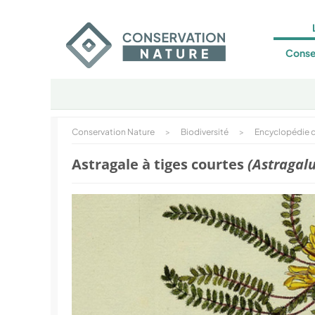
Conse
Conservation Nature
>
Biodiversité
>
Encyclopédie d
Astragale à tiges courtes
(Astragal