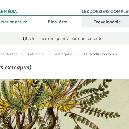
LE MÉDIA
LES DOSSIERS COMPLE
rvation nature
Bien-être
Encyclopédie
🔍
Rechercher une plante par nom ou critères
es plantes
>
Fabaceae
>
Astragalus
>
Astragalus exscapus
us exscapus)