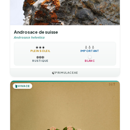
Androsace de suisse
Androsace helvetica
☀️
☀️
☀️
💧
💧
💧
PLEIN SOLEIL
IMPORTANT
❄️
❄️
❄️
RUSTIQUE
BLANC
🍃
PRIMULACEAE
🪴
VIVACE