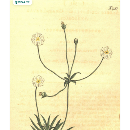
🪴
VIVACE