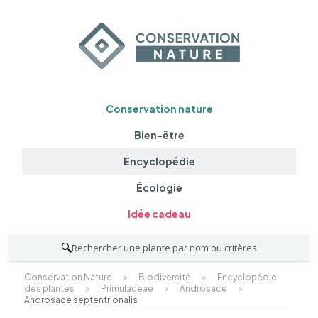
Conservation nature
Bien-être
Encyclopédie
Écologie
Idée cadeau
🔍
Rechercher une plante par nom ou critères
Conservation Nature
>
Biodiversité
>
Encyclopédie
des plantes
>
Primulaceae
>
Androsace
>
Androsace septentrionalis