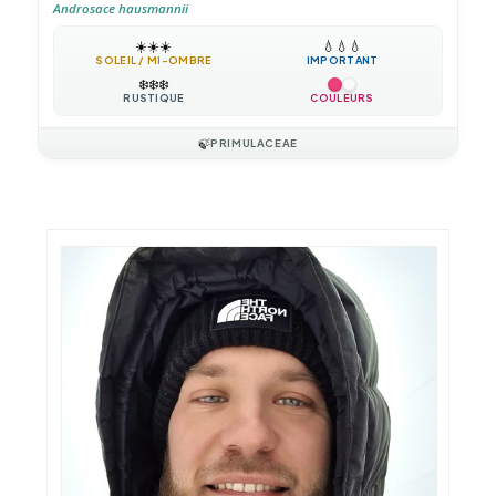
Androsace hausmannii
☀️
☀️
☀️
💧
💧
💧
SOLEIL / MI-OMBRE
IMPORTANT
❄️
❄️
❄️
RUSTIQUE
COULEURS
🍃
PRIMULACEAE