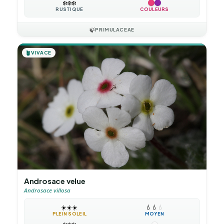
❄️
❄️
❄️
RUSTIQUE
COULEURS
🍃
PRIMULACEAE
🪴
VIVACE
Androsace velue
Androsace villosa
☀️
☀️
☀️
💧
💧
💧
PLEIN SOLEIL
MOYEN