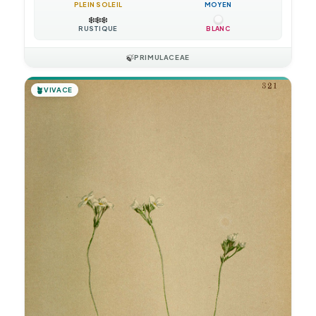
PLEIN SOLEIL
MOYEN
❄️
❄️
❄️
RUSTIQUE
BLANC
🍃
PRIMULACEAE
🪴
VIVACE