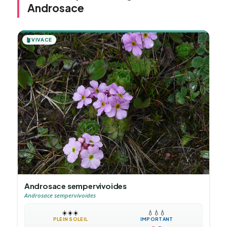
Androsace
🪴
VIVACE
Androsace sempervivoides
Androsace sempervivoides
☀️
☀️
☀️
💧
💧
💧
PLEIN SOLEIL
IMPORTANT