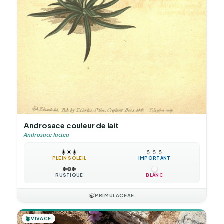
Androsace couleur de lait
Androsace lactea
☀️
☀️
☀️
💧
💧
💧
PLEIN SOLEIL
IMPORTANT
❄️
❄️
❄️
RUSTIQUE
BLANC
🍃
PRIMULACEAE
🪴
VIVACE