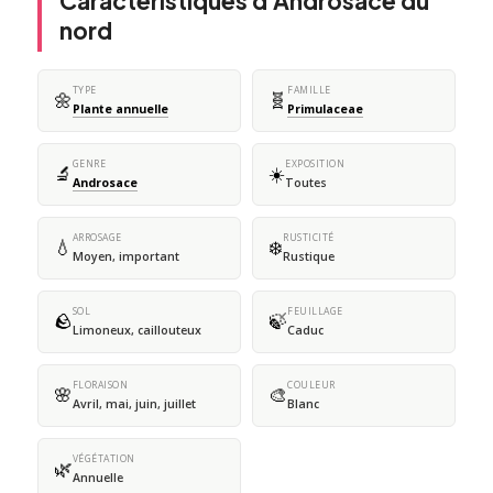
Caractéristiques d'Androsace du
nord
TYPE
FAMILLE
🌼
🧬
Plante annuelle
Primulaceae
GENRE
EXPOSITION
🔬
☀️
Androsace
Toutes
ARROSAGE
RUSTICITÉ
💧
❄️
Moyen, important
Rustique
SOL
FEUILLAGE
🪨
🍃
Limoneux, caillouteux
Caduc
FLORAISON
COULEUR
🌸
🎨
Avril, mai, juin, juillet
Blanc
VÉGÉTATION
🌿
Annuelle