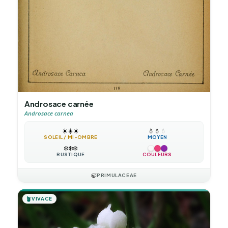
Androsace carnée
Androsace carnea
☀️
☀️
☀️
💧
💧
💧
SOLEIL / MI-OMBRE
MOYEN
❄️
❄️
❄️
RUSTIQUE
COULEURS
🍃
PRIMULACEAE
🪴
VIVACE