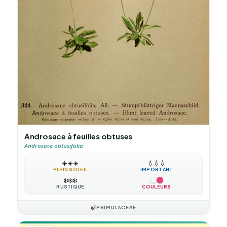
Androsace à feuilles obtuses
Androsace obtusifolia
☀️
☀️
☀️
💧
💧
💧
PLEIN SOLEIL
IMPORTANT
❄️
❄️
❄️
RUSTIQUE
COULEURS
🍃
PRIMULACEAE