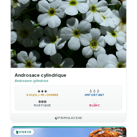
Androsace cylindrique
Androsace cylindrica
☀️
☀️
☀️
💧
💧
💧
SOLEIL / MI-OMBRE
IMPORTANT
❄️
❄️
❄️
RUSTIQUE
BLANC
🍃
PRIMULACEAE
🪴
VIVACE