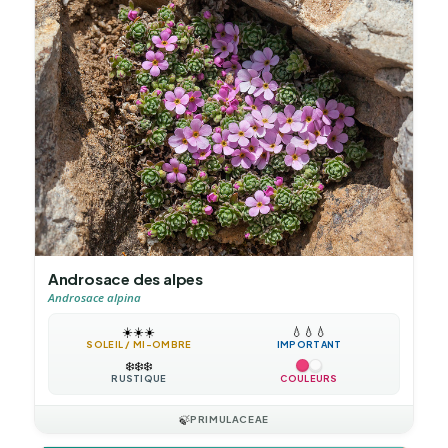
Androsace des alpes
Androsace alpina
☀️
☀️
☀️
💧
💧
💧
SOLEIL / MI-OMBRE
IMPORTANT
❄️
❄️
❄️
RUSTIQUE
COULEURS
🍃
PRIMULACEAE