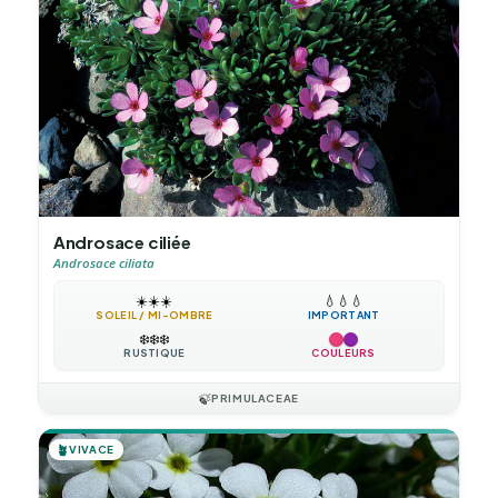
Androsace ciliée
Androsace ciliata
☀️
☀️
☀️
💧
💧
💧
SOLEIL / MI-OMBRE
IMPORTANT
❄️
❄️
❄️
RUSTIQUE
COULEURS
🍃
PRIMULACEAE
🪴
VIVACE