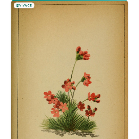
🪴
VIVACE