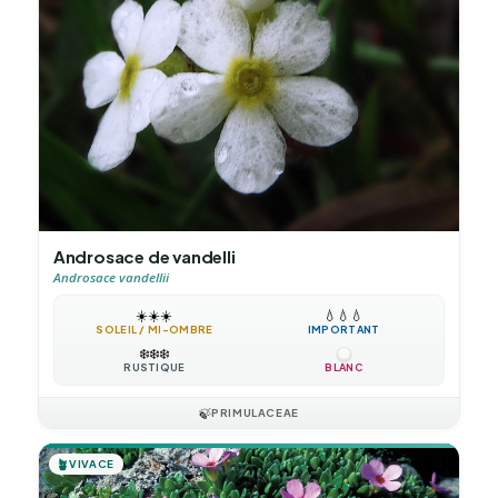
Androsace de vandelli
Androsace vandellii
☀️
☀️
☀️
💧
💧
💧
SOLEIL / MI-OMBRE
IMPORTANT
❄️
❄️
❄️
RUSTIQUE
BLANC
🍃
PRIMULACEAE
🪴
VIVACE