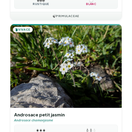
❄️
❄️
❄️
RUSTIQUE
BLANC
🍃
PRIMULACEAE
🪴
VIVACE
Androsace petit jasmin
Androsace chamaejasme
☀️
☀️
☀️
💧
💧
💧