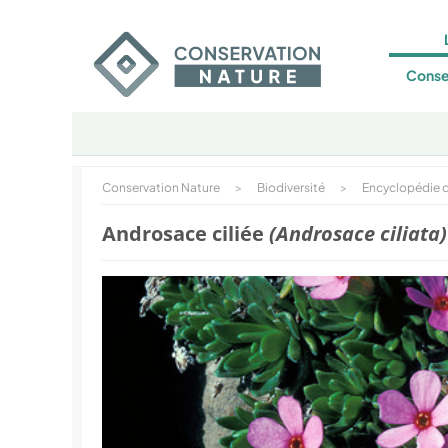
Conse
Conservation Nature
>
Biodiversité
>
Encyclopédie d
Androsace ciliée
(Androsace ciliata)