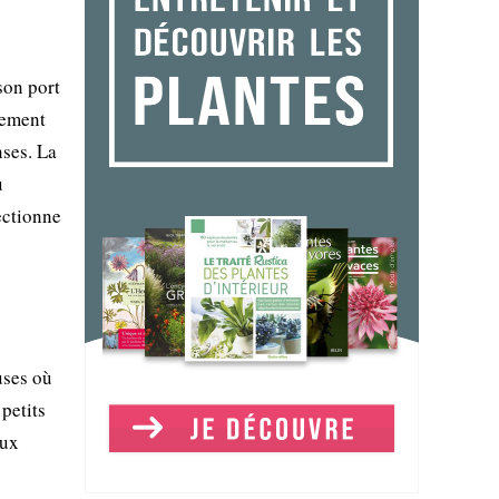
son port
lement
nses. La
u
ectionne
uses où
 petits
aux