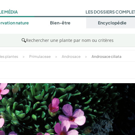
LE MÉDIA
LES DOSSIERS COMPLE
rvation nature
Bien-être
Encyclopédie
🔍
Rechercher une plante par nom ou critères
es plantes
>
Primulaceae
>
Androsace
>
Androsace ciliata