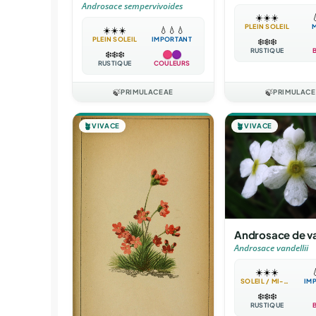
Androsace sempervivoides
☀️
☀️
☀️

PLEIN SOLEIL
☀️
☀️
☀️
💧
💧
💧
PLEIN SOLEIL
IMPORTANT
❄️
❄️
❄️
RUSTIQUE
❄️
❄️
❄️
RUSTIQUE
COULEURS
🍃
PRIMULACEAE
🍃
PRIMULAC
🪴
VIVACE
🪴
VIVACE
Androsace de va
Androsace vandellii
☀️
☀️
☀️

SOLEIL / MI-OMBRE
IM
❄️
❄️
❄️
RUSTIQUE