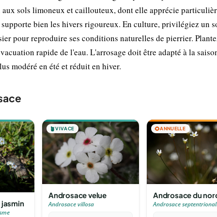
n aux sols limoneux et caillouteux, dont elle apprécie particuli
 supporte bien les hivers rigoureux. En culture, privilégiez un s
ier pour reproduire ses conditions naturelles de pierrier. Plante
vacuation rapide de l'eau. L'arrosage doit être adapté à la saison
us modéré en été et réduit en hiver.
sace
🪴
VIVACE
🌻
ANNUELLE
Androsace du nor
Androsace velue
 jasmin
Androsace septentrional
Androsace villosa
asme