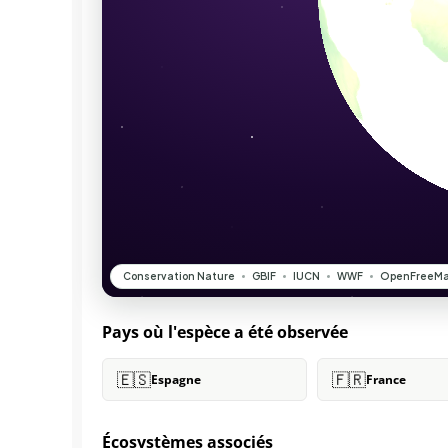
Pays où l'espèce a été observée
🇪🇸
🇫🇷
Espagne
France
Écosystèmes associés