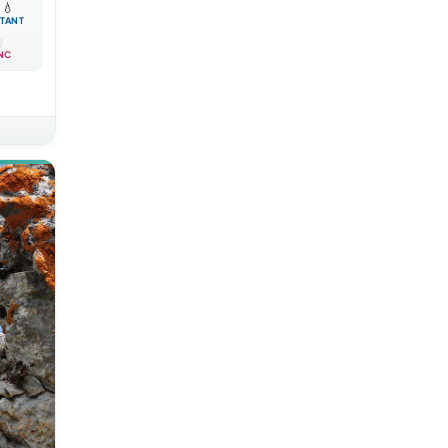

💧
TANT
NC