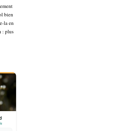
èrement
ol bien
z-la en
 : plus
d
is