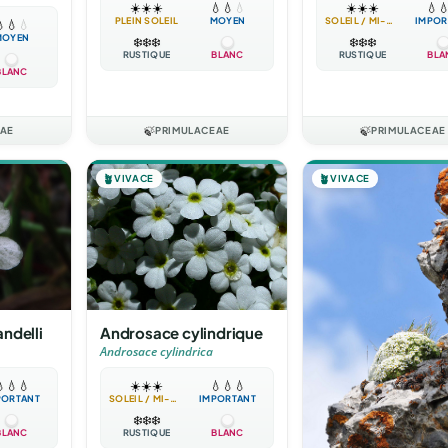
☀️
☀️
☀️
💧

☀️
☀️
☀️
💧
💧
💧
SOLEIL / MI-OMBRE
IMPOR
PLEIN SOLEIL
MOYEN

💧
💧
MOYEN
❄️
❄️
❄️
❄️
❄️
❄️
RUSTIQUE
BLA
RUSTIQUE
BLANC
BLANC
EAE
🍃
PRIMULACEAE
🍃
PRIMULACEAE
🪴
VIVACE
🪴
VIVACE
ndelli
Androsace cylindrique
Androsace cylindrica

💧
💧
☀️
☀️
☀️
💧
💧
💧
PORTANT
SOLEIL / MI-OMBRE
IMPORTANT
❄️
❄️
❄️
BLANC
RUSTIQUE
BLANC