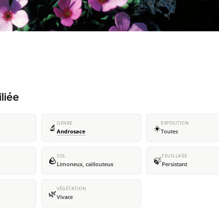
liée
GENRE
EXPOSITION
🔬
☀️
Androsace
Toutes
SOL
FEUILLAGE
🪨
🍃
Limoneux, caillouteux
Persistant
VÉGÉTATION
🌿
Vivace