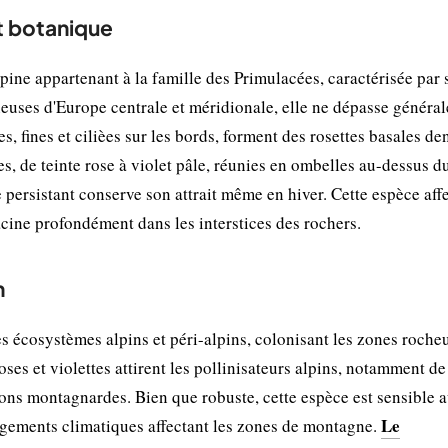
et botanique
lpine appartenant à la famille des Primulacées, caractérisée par 
euses d'Europe centrale et méridionale, elle ne dépasse généra
s, fines et cilièes sur les bords, forment des rosettes basales de
ées, de teinte rose à violet pâle, réunies en ombelles au-dessus d
e persistant conserve son attrait même en hiver. Cette espèce aff
racine profondément dans les interstices des rochers.
n
es écosystèmes alpins et péri-alpins, colonisant les zones roche
roses et violettes attirent les pollinisateurs alpins, notamment de
tions montagnardes. Bien que robuste, cette espèce est sensible 
Le
ngements climatiques affectant les zones de montagne.