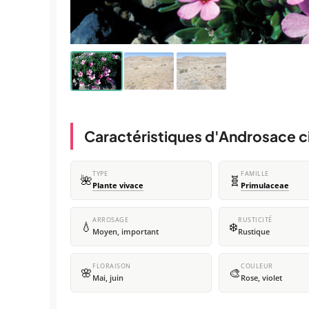
Caractéristiques d'Androsace ci
TYPE
FAMILLE
🌺
🧬
Plante vivace
Primulaceae
ARROSAGE
RUSTICITÉ
💧
❄️
Moyen, important
Rustique
FLORAISON
COULEUR
🌸
🎨
Mai, juin
Rose, violet