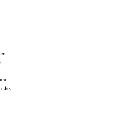
 en
s
dant
er des
s