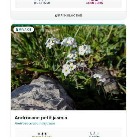
RUSTIQUE
COULEURS
🍃
PRIMULACEAE
🪴
VIVACE
Androsace petit jasmin
Androsace chamaejasme
☀️
☀️
☀️
💧
💧
💧