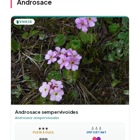
Androsace
🪴
VIVACE
Androsace sempervivoides
Androsace sempervivoides
☀️
☀️
☀️
💧
💧
💧
PLEIN SOLEIL
IMPORTANT
❄️
❄️
❄️