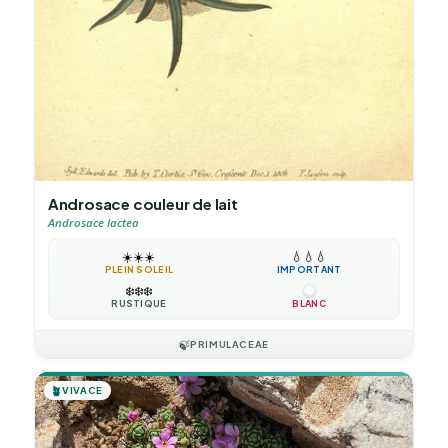
Androsace couleur de lait
Androsace lactea
☀️
☀️
☀️
💧
💧
💧
PLEIN SOLEIL
IMPORTANT
❄️
❄️
❄️
RUSTIQUE
BLANC
🍃
PRIMULACEAE
🪴
VIVACE