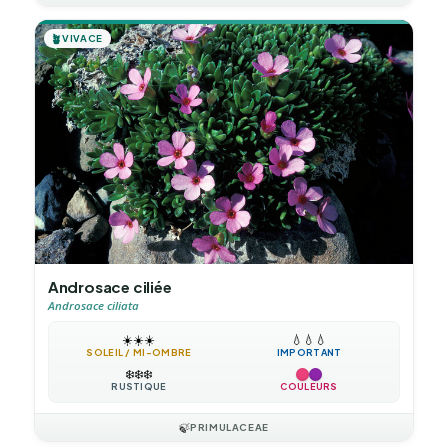
🪴
VIVACE
Androsace ciliée
Androsace ciliata
☀️
☀️
☀️
💧
💧
💧
SOLEIL / MI-OMBRE
IMPORTANT
❄️
❄️
❄️
RUSTIQUE
COULEURS
🍃
PRIMULACEAE