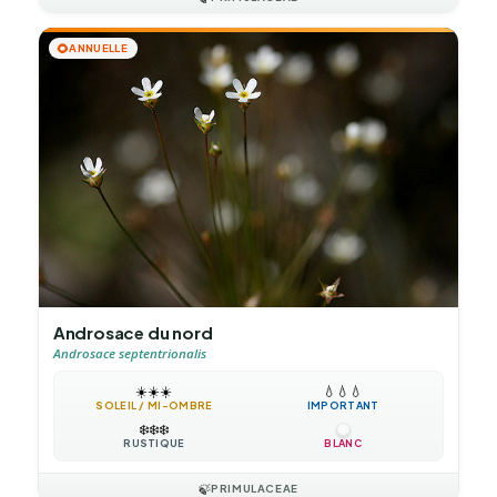
🌻
ANNUELLE
Androsace du nord
Androsace septentrionalis
☀️
☀️
☀️
💧
💧
💧
SOLEIL / MI-OMBRE
IMPORTANT
❄️
❄️
❄️
RUSTIQUE
BLANC
🍃
PRIMULACEAE