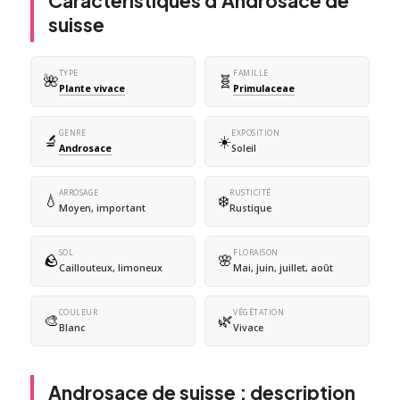
Caractéristiques d'Androsace de
suisse
TYPE
FAMILLE
🌺
🧬
Plante vivace
Primulaceae
GENRE
EXPOSITION
🔬
☀️
Androsace
Soleil
ARROSAGE
RUSTICITÉ
💧
❄️
Moyen, important
Rustique
SOL
FLORAISON
🪨
🌸
Caillouteux, limoneux
Mai, juin, juillet, août
COULEUR
VÉGÉTATION
🎨
🌿
Blanc
Vivace
Androsace de suisse : description