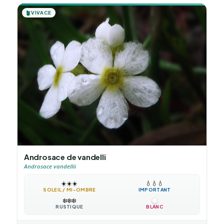
🪴
VIVACE
Androsace de vandelli
Androsace vandellii
☀️
☀️
☀️
💧
💧
💧
SOLEIL / MI-OMBRE
IMPORTANT
❄️
❄️
❄️
RUSTIQUE
BLANC