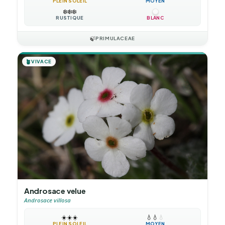
PLEIN SOLEIL
MOYEN
❄️
❄️
❄️
RUSTIQUE
BLANC
🍃
PRIMULACEAE
🪴
VIVACE
Androsace velue
Androsace villosa
☀️
☀️
☀️
💧
💧
💧
PLEIN SOLEIL
MOYEN