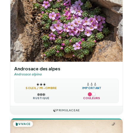
Androsace des alpes
Androsace alpina
☀️
☀️
☀️
💧
💧
💧
SOLEIL / MI-OMBRE
IMPORTANT
❄️
❄️
❄️
RUSTIQUE
COULEURS
🍃
PRIMULACEAE
🪴
VIVACE