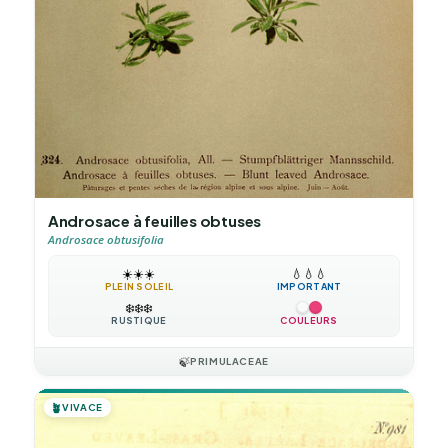
Androsace à feuilles obtuses
Androsace obtusifolia
☀️
☀️
☀️
💧
💧
💧
PLEIN SOLEIL
IMPORTANT
❄️
❄️
❄️
RUSTIQUE
COULEURS
🍃
PRIMULACEAE
🪴
VIVACE