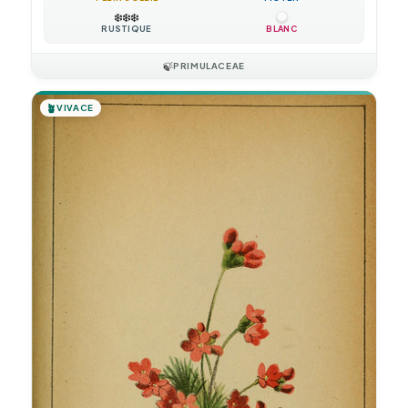
❄️
❄️
❄️
RUSTIQUE
BLANC
🍃
PRIMULACEAE
🪴
VIVACE