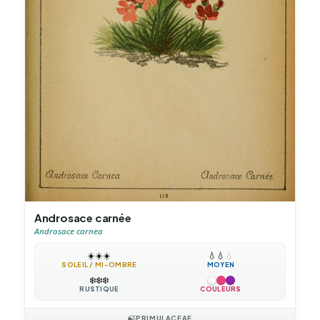
Androsace carnée
Androsace carnea
☀️
☀️
☀️
💧
💧
💧
SOLEIL / MI-OMBRE
MOYEN
❄️
❄️
❄️
RUSTIQUE
COULEURS
🍃
PRIMULACEAE