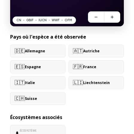
Pays où l'espèce a été observée
🇩🇪
🇦🇹
Allemagne
Autriche
🇪🇸
🇫🇷
Espagne
France
🇮🇹
🇱🇮
Italie
Liechtenstein
🇨🇭
Suisse
Écosystèmes associés
ÉCOSYSTÈME
🌲