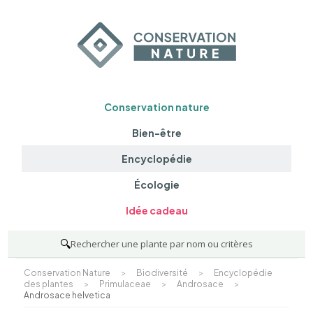
Conservation nature
Bien-être
Encyclopédie
Écologie
Idée cadeau
🔍
Rechercher une plante par nom ou critères
Conservation Nature
>
Biodiversité
>
Encyclopédie
des plantes
>
Primulaceae
>
Androsace
>
Androsace helvetica