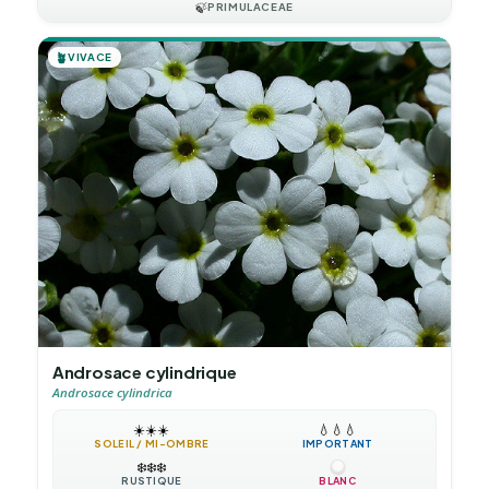
🍃
PRIMULACEAE
🪴
VIVACE
Androsace cylindrique
Androsace cylindrica
☀️
☀️
☀️
💧
💧
💧
SOLEIL / MI-OMBRE
IMPORTANT
❄️
❄️
❄️
RUSTIQUE
BLANC