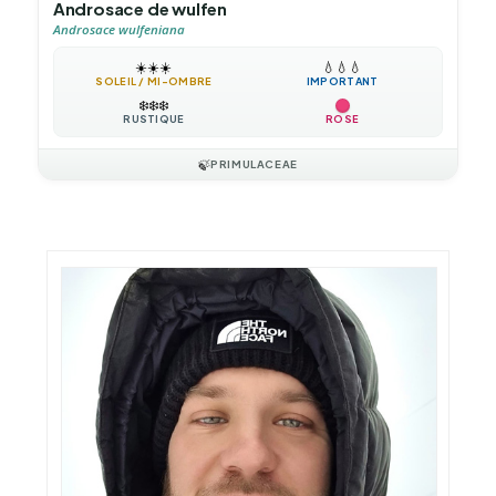
Androsace de wulfen
Androsace wulfeniana
☀️
☀️
☀️
💧
💧
💧
SOLEIL / MI-OMBRE
IMPORTANT
❄️
❄️
❄️
RUSTIQUE
ROSE
🍃
PRIMULACEAE