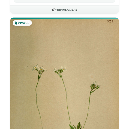
🍃
PRIMULACEAE
🪴
VIVACE