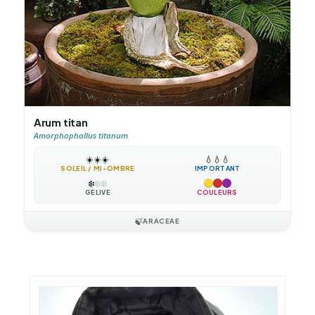
Arum titan
Amorphophallus titanum
☀️
☀️
☀️
💧
💧
💧
SOLEIL / MI-OMBRE
IMPORTANT
❄️
❄️
❄️
GÉLIVE
COULEURS
🍃
ARACEAE