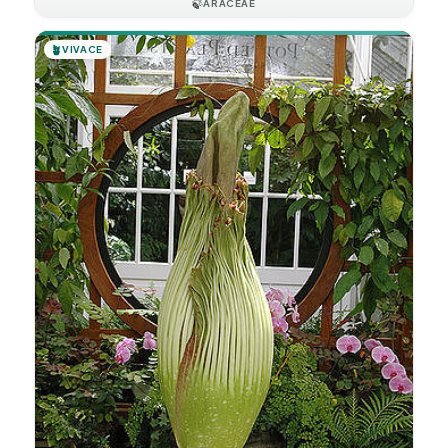
🍃
ARACEAE
🪴
VIVACE