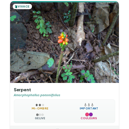
🪴
VIVACE
Serpent
Amorphophallus paeoniifolius
☀️
☀️
☀️
💧
💧
💧
MI-OMBRE
IMPORTANT
❄️
❄️
❄️
GÉLIVE
COULEURS