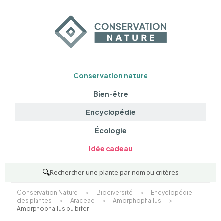
Conservation nature
Bien-être
Encyclopédie
Écologie
Idée cadeau
🔍
Rechercher une plante par nom ou critères
Conservation Nature
>
Biodiversité
>
Encyclopédie
des plantes
>
Araceae
>
Amorphophallus
>
Amorphophallus bulbifer