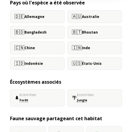
Pays où l'espèce a été observée
🇩🇪
🇦🇺
Allemagne
Australie
🇧🇩
🇧🇹
Bangladesh
Bhoutan
🇨🇳
🇮🇳
Chine
Inde
🇮🇩
🇺🇸
Indonésie
États-Unis
Écosystèmes associés
ÉCOSYSTÈME
ÉCOSYSTÈME
🌲
🌴
Forêt
Jungle
Faune sauvage partageant cet habitat