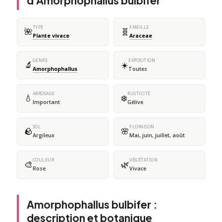
d'Amorphophallus bulbifer
TYPE
FAMILLE
🌺
🧬
Plante vivace
Araceae
GENRE
EXPOSITION
🔬
☀️
Amorphophallus
Toutes
ARROSAGE
RUSTICITÉ
💧
❄️
Important
Gélive
SOL
FLORAISON
🪨
🌸
Argileux
Mai, juin, juillet, août
COULEUR
VÉGÉTATION
🎨
🌿
Rose
Vivace
Amorphophallus bulbifer :
description et botanique