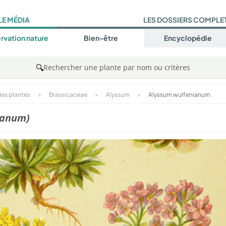
LE MÉDIA
LES DOSSIERS COMPLE
rvation nature
Bien-être
Encyclopédie
🔍
Rechercher une plante par nom ou critères
es plantes
>
Brassicaceae
>
Alyssum
>
Alyssum wulfenianum
ianum)