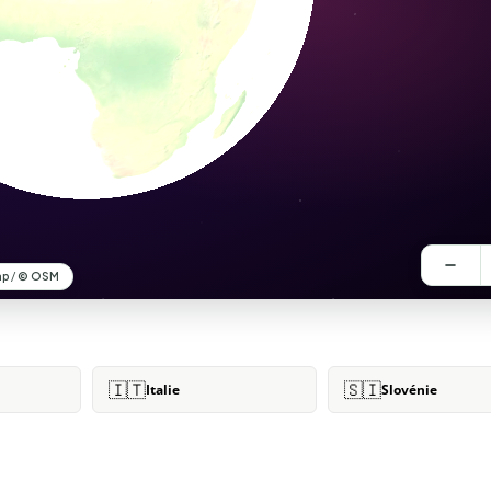
🇮🇹
🇸🇮
Italie
Slovénie