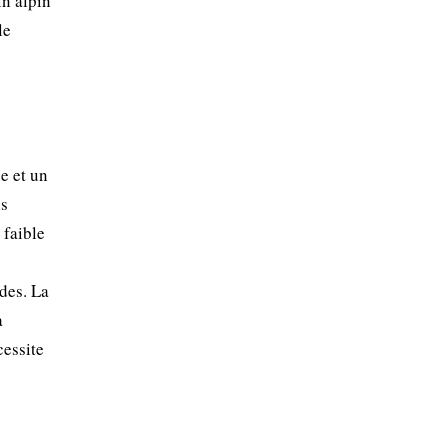
in alpin
le
e et un
ns
 faible
rdes. La
a
cessite