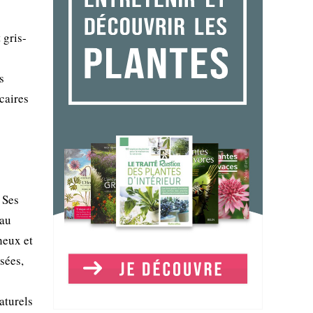
 gris-
s
caires
 Ses
 au
heux et
sées,
aturels