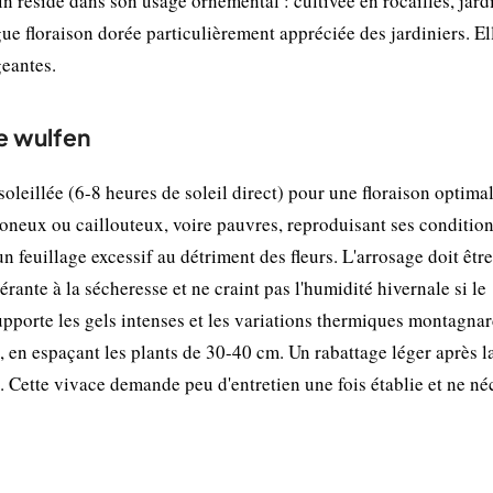
n réside dans son usage ornemental : cultivée en rocailles, jard
gue floraison dorée particulièrement appréciée des jardiniers. El
geantes.
de wulfen
eillée (6-8 heures de soleil direct) pour une floraison optimal
imoneux ou caillouteux, voire pauvres, reproduisant ses conditio
 un feuillage excessif au détriment des fleurs. L'arrosage doit être
lérante à la sécheresse et ne craint pas l'humidité hivernale si le
supporte les gels intenses et les variations thermiques montagna
 en espaçant les plants de 30-40 cm. Un rabattage léger après l
s. Cette vivace demande peu d'entretien une fois établie et ne né