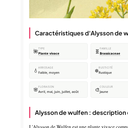
Caractéristiques d'Alysson de 
TYPE
FAMILLE
🌺
🧬
Plante vivace
Brassicaceae
ARROSAGE
RUSTICITÉ
💧
❄️
Faible, moyen
Rustique
FLORAISON
COULEUR
🌸
🎨
Avril, mai, juin, juillet, août
Jaune
Alysson de wulfen : description
L'Alysson de Wulfen est une plante vivace compa