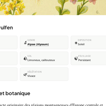
wulfen
GENRE
EXPOSITION
🔬
☀️
Alysse (Alyssum)
Soleil
SOL
FEUILLAGE
🪨
🍃
Limoneux, caillouteux
Persistant
VÉGÉTATION
🌿
Vivace
 et botanique
cte originaire des régions montagneuses d'Europe centrale et