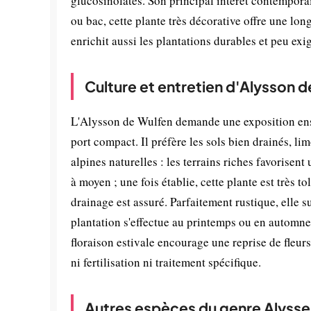
glucosinolates. Son principal intérêt contemporai
ou bac, cette plante très décorative offre une lon
enrichit aussi les plantations durables et peu exi
Culture et entretien d'Alysson 
L'Alysson de Wulfen demande une exposition ensol
port compact. Il préfère les sols bien drainés, l
alpines naturelles : les terrains riches favorisent
à moyen ; une fois établie, cette plante est très to
drainage est assuré. Parfaitement rustique, elle 
plantation s'effectue au printemps ou en automne,
floraison estivale encourage une reprise de fleur
ni fertilisation ni traitement spécifique.
Autres espèces du genre Alysse