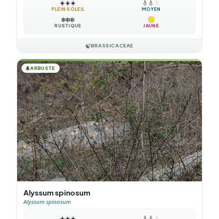
☀️
☀️
☀️
💧
💧
💧
PLEIN SOLEIL
MOYEN
❄️
❄️
❄️
RUSTIQUE
JAUNE
🍃
BRASSICACEAE
🌲
ARBUSTE
Alyssum spinosum
Alyssum spinosum
☀️
☀️
☀️
💧
💧
💧