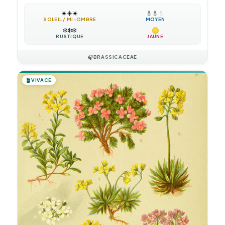
☀️
☀️
☀️
💧
💧
💧
SOLEIL / MI-OMBRE
MOYEN
❄️
❄️
❄️
RUSTIQUE
JAUNE
🍃
BRASSICACEAE
🪴
VIVACE