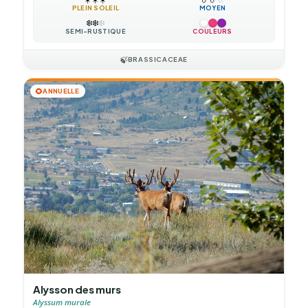
PLEIN SOLEIL
MOYEN
❄️
❄️
❄️
SEMI-RUSTIQUE
COULEURS
🍃
BRASSICACEAE
🌻
ANNUELLE
Alysson des murs
Alyssum murale