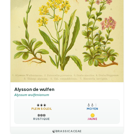
Alysson de wulfen
Alyssum wulfenianum
☀️
☀️
☀️
💧
💧
💧
PLEIN SOLEIL
MOYEN
❄️
❄️
❄️
RUSTIQUE
JAUNE
🍃
BRASSICACEAE