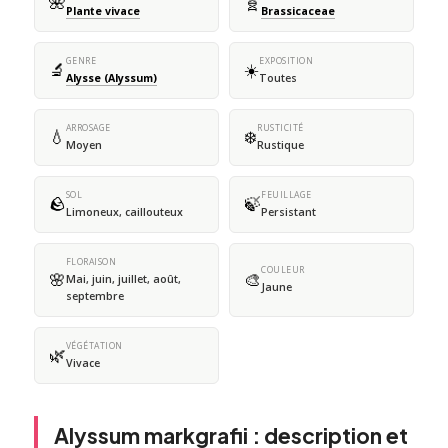
🌺
🧬
Plante vivace
Brassicaceae
GENRE
EXPOSITION
🔬
☀️
Alysse (Alyssum)
Toutes
ARROSAGE
RUSTICITÉ
💧
❄️
Moyen
Rustique
SOL
FEUILLAGE
🪨
🍃
Limoneux, caillouteux
Persistant
FLORAISON
COULEUR
🌸
🎨
Mai, juin, juillet, août,
Jaune
septembre
VÉGÉTATION
🌿
Vivace
Alyssum markgrafii : description et