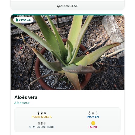
🍃
ALOACEAE
🪴
VIVACE
Aloès vera
Aloe vera
☀️
☀️
☀️
💧
💧
💧
PLEIN SOLEIL
MOYEN
❄️
❄️
❄️
SEMI-RUSTIQUE
JAUNE