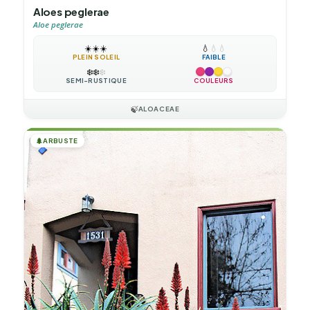
Aloes peglerae
Aloe peglerae
☀️
☀️
☀️
💧
💧
💧
PLEIN SOLEIL
FAIBLE
❄️
❄️
❄️
SEMI-RUSTIQUE
COULEURS
🍃
ALOACEAE
🌲
ARBUSTE