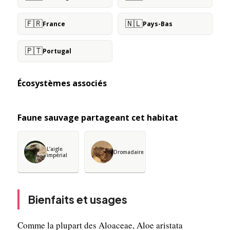
🇫🇷
🇳🇱
France
Pays-Bas
🇵🇹
Portugal
Écosystèmes associés
Faune sauvage partageant cet habitat
L’aigle
Dromadaire
impérial
Bienfaits et usages
Comme la plupart des Aloaceae, Aloe aristata