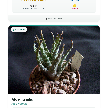
SOLEIL / MI-OMBRE
MOYEN
❄️
❄️
❄️
SEMI-RUSTIQUE
JAUNE
🍃
ALOACEAE
🪴
VIVACE
Aloe humilis
Aloe humilis