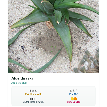
Aloe thraskii
Aloe thraskii
☀️
☀️
☀️
💧
💧
💧
PLEIN SOLEIL
MOYEN
❄️
❄️
❄️
SEMI-RUSTIQUE
COULEURS