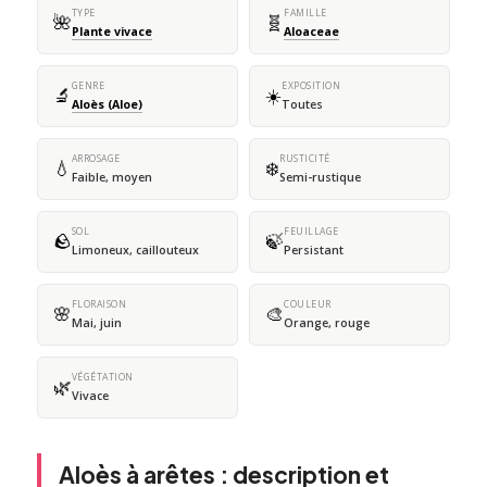
TYPE
FAMILLE
🌺
🧬
Plante vivace
Aloaceae
GENRE
EXPOSITION
🔬
☀️
Aloès (Aloe)
Toutes
ARROSAGE
RUSTICITÉ
💧
❄️
Faible, moyen
Semi-rustique
SOL
FEUILLAGE
🪨
🍃
Limoneux, caillouteux
Persistant
FLORAISON
COULEUR
🌸
🎨
Mai, juin
Orange, rouge
VÉGÉTATION
🌿
Vivace
Aloès à arêtes : description et