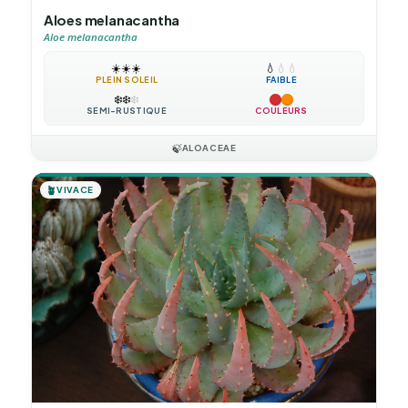
Aloes melanacantha
Aloe melanacantha
☀️
☀️
☀️
💧
💧
💧
PLEIN SOLEIL
FAIBLE
❄️
❄️
❄️
SEMI-RUSTIQUE
COULEURS
🍃
ALOACEAE
🪴
VIVACE