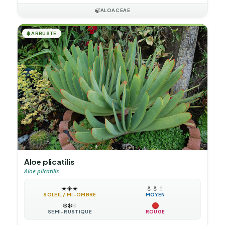
🍃
ALOACEAE
🌲
ARBUSTE
Aloe plicatilis
Aloe plicatilis
☀️
☀️
☀️
💧
💧
💧
SOLEIL / MI-OMBRE
MOYEN
❄️
❄️
❄️
SEMI-RUSTIQUE
ROUGE