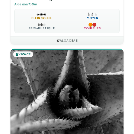
Aloe marlothii
☀️
☀️
☀️
💧
💧
💧
PLEIN SOLEIL
MOYEN
❄️
❄️
❄️
SEMI-RUSTIQUE
COULEURS
🍃
ALOACEAE
🪴
VIVACE