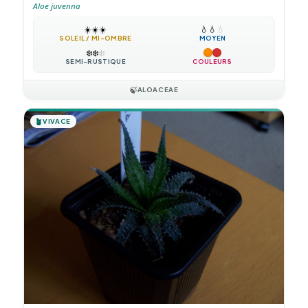
Aloe juvenna
☀️
☀️
☀️
💧
💧
💧
SOLEIL / MI-OMBRE
MOYEN
❄️
❄️
❄️
SEMI-RUSTIQUE
COULEURS
🍃
ALOACEAE
🪴
VIVACE