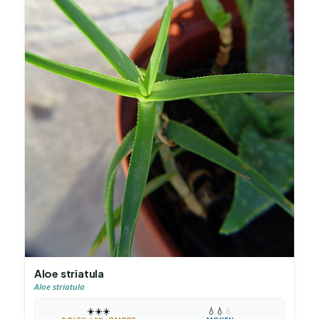
Aloe striatula
Aloe striatula
☀️
☀️
☀️
💧
💧
💧