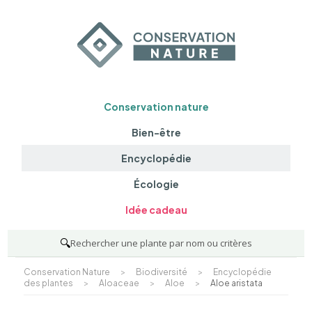
Conservation nature
Bien-être
Encyclopédie
Écologie
Idée cadeau
🔍
Rechercher une plante par nom ou critères
Conservation Nature
>
Biodiversité
>
Encyclopédie
des plantes
>
Aloaceae
>
Aloe
>
Aloe aristata