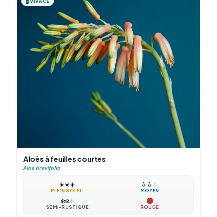
🪴
VIVACE
Aloès à feuilles courtes
Aloe brevifolia
☀️
☀️
☀️
💧
💧
💧
PLEIN SOLEIL
MOYEN
❄️
❄️
❄️
SEMI-RUSTIQUE
ROUGE