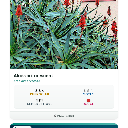
Aloès arborescent
Aloe arborescens
☀️
☀️
☀️
💧
💧
💧
PLEIN SOLEIL
MOYEN
❄️
❄️
❄️
SEMI-RUSTIQUE
ROUGE
🍃
ALOACEAE