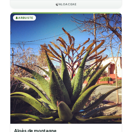
🍃
ALOACEAE
🌲
ARBUSTE
Aloès de montagne