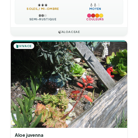
☀️
☀️
☀️
💧
💧
💧
SOLEIL / MI-OMBRE
MOYEN
❄️
❄️
❄️
SEMI-RUSTIQUE
COULEURS
🍃
ALOACEAE
🪴
VIVACE
Aloe juvenna