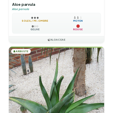
Aloe parvula
Aloe parvula
☀️
☀️
☀️
💧
💧
💧
SOLEIL / MI-OMBRE
MOYEN
❄️
❄️
❄️
GÉLIVE
ROUGE
🍃
ALOACEAE
🌲
ARBUSTE