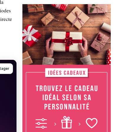
la
riodes
irecte