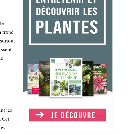
le
n tronc
 surtout
issent
ue
nt les
. Cet
tes