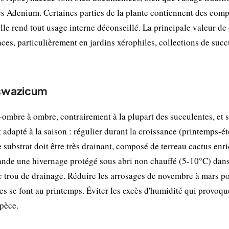
es Adenium. Certaines parties de la plante contiennent des com
lle rend tout usage interne déconseillé. La principale valeur de 
aces, particulièrement en jardins xérophiles, collections de suc
 swazicum
mbre à ombre, contrairement à la plupart des succulentes, et 
et adapté à la saison : régulier durant la croissance (printemps-ét
e substrat doit être très drainant, composé de terreau cactus enri
ande une hivernage protégé sous abri non chauffé (5-10°C) dans
ec trou de drainage. Réduire les arrosages de novembre à mars p
es se font au printemps. Éviter les excès d'humidité qui provoqu
spèce.