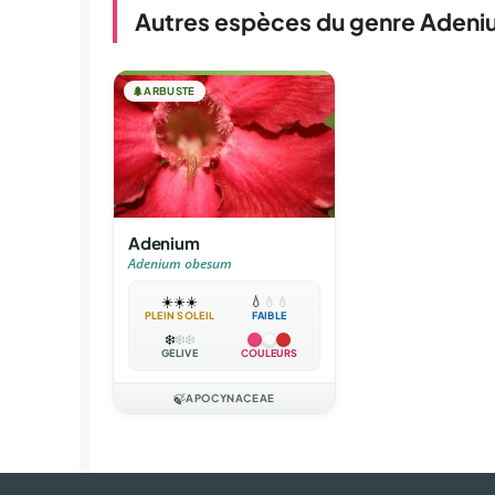
Autres espèces du genre Adeni
🌲
ARBUSTE
Adenium
Adenium obesum
☀️
☀️
☀️
💧
💧
💧
PLEIN SOLEIL
FAIBLE
❄️
❄️
❄️
GÉLIVE
COULEURS
🍃
APOCYNACEAE