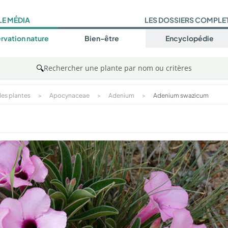
LE MÉDIA
LES DOSSIERS COMPLE
rvation nature
Bien-être
Encyclopédie
🔍
Rechercher une plante par nom ou critères
es plantes
>
Apocynaceae
>
Adenium
>
Adenium swazicum