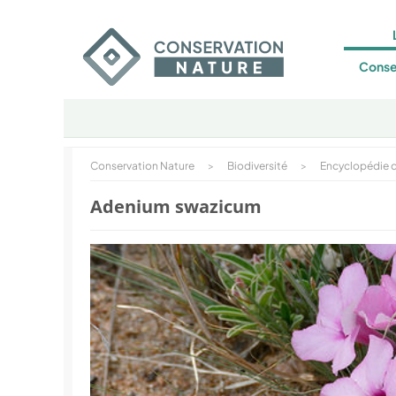
Conse
Conservation Nature
>
Biodiversité
>
Encyclopédie d
Adenium swazicum