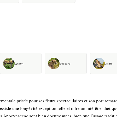
Lycaon
Guépard
Girafe
entale prisée pour ses fleurs spectaculaires et son port remar
ède une longévité exceptionnelle et offre un intérêt esthétiqu
es Apocynaceae sont bien documentées, bien que l'usage traditi