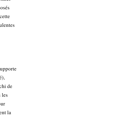
posés
cette
culentes
supporte
é),
chi de
 les
our
ent la