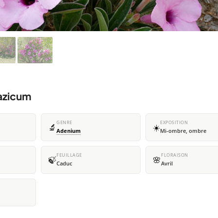
azicum
GENRE
EXPOSITION
🔬
☀️
Adenium
Mi-ombre, ombre
FEUILLAGE
FLORAISON
🍃
🌸
Caduc
Avril