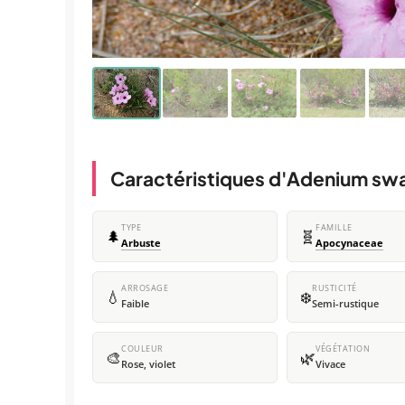
Caractéristiques d'Adenium sw
TYPE
FAMILLE
🌲
🧬
Arbuste
Apocynaceae
ARROSAGE
RUSTICITÉ
💧
❄️
Faible
Semi-rustique
COULEUR
VÉGÉTATION
🎨
🌿
Rose, violet
Vivace