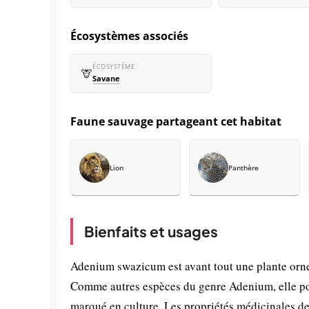
Écosystèmes associés
ÉCOSYSTÈME
🦒
Savane
Faune sauvage partageant cet habitat
Lion
Panthère
Bienfaits et usages
Adenium swazicum est avant tout une plante ornem
Comme autres espèces du genre Adenium, elle poss
marqué en culture. Les propriétés médicinales d