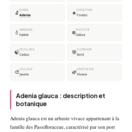
GENRE
EXPOSITION
🔬
☀️
Adenia
Toutes
ARROSAGE
RUSTICITÉ
💧
❄️
Faible
Gélive
FEUILLAGE
FLORAISON
🍃
🌸
Caduc
Avril
COULEUR
VÉGÉTATION
🎨
🌿
Jaune
Vivace
Adenia glauca : description et
botanique
Adenia glauca est un arbuste vivace appartenant à la
famille des Passifloraceae, caractérisé par son port