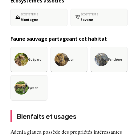
Écosystèmes associés
ÉCOSYSTÈME
ÉCOSYSTÈME
⛰️
🦒
Montagne
Savane
Faune sauvage partageant cet habitat
Guépard
Lion
Panthère
Lycaon
Bienfaits et usages
Adenia glauca possède des propriétés intéressantes