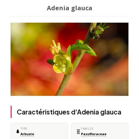
Adenia glauca
Caractéristiques d'Adenia glauca
TYPE
FAMILLE
🌲
🧬
Arbuste
Passifloraceae