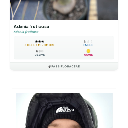
Adenia fruticosa
Adenia fruticosa
☀️
☀️
☀️
💧
💧
💧
SOLEIL / MI-OMBRE
FAIBLE
❄️
❄️
❄️
GÉLIVE
JAUNE
🍃
PASSIFLORACEAE