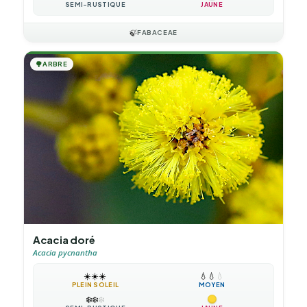
SEMI-RUSTIQUE
JAUNE
🍃
FABACEAE
🌳
ARBRE
Acacia doré
Acacia pycnantha
☀️
☀️
☀️
💧
💧
💧
PLEIN SOLEIL
MOYEN
❄️
❄️
❄️