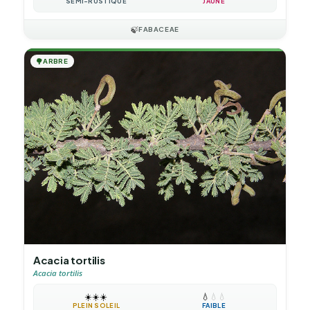
SEMI-RUSTIQUE
JAUNE
🍃
FABACEAE
🌳
ARBRE
Acacia tortilis
Acacia tortilis
☀️
☀️
☀️
💧
💧
💧
PLEIN SOLEIL
FAIBLE