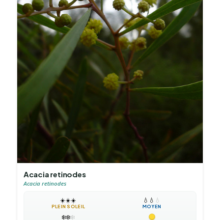
Acacia retinodes
Acacia retinodes
☀️
☀️
☀️
💧
💧
💧
PLEIN SOLEIL
MOYEN
❄️
❄️
❄️