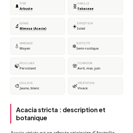
TYPE
FAMILLE
🌲
🧬
Arbuste
Fabaceae
GENRE
EXPOSITION
🔬
☀️
Mimosa (Acacia)
Soleil
ARROSAGE
RUSTICITÉ
💧
❄️
Moyen
Semi-rustique
FEUILLAGE
FLORAISON
🍃
🌸
Persistant
Avril, mai, juin
COULEUR
VÉGÉTATION
🎨
🌿
Jaune, blanc
Vivace
Acacia stricta : description et
botanique
Acacia stricta est un arbuste originaire d'Australie