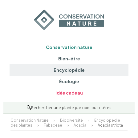
Conservation nature
Bien-être
Encyclopédie
Écologie
Idée cadeau
🔍
Rechercher une plante par nom ou critères
Conservation Nature
>
Biodiversité
>
Encyclopédie
des plantes
>
Fabaceae
>
Acacia
>
Acacia stricta