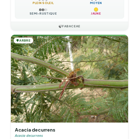
PLEIN SOLEIL
MOYEN
❄️
❄️
❄️
SEMI-RUSTIQUE
JAUNE
🍃
FABACEAE
🌳
ARBRE
Acacia decurrens
Acacia decurrens