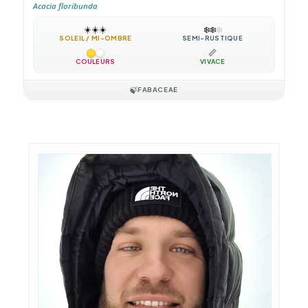
Acacia floribunda
☀️
☀️
☀️
❄️
❄️
❄️
SOLEIL / MI-OMBRE
SEMI-RUSTIQUE
📏
COULEURS
VIVACE
🍃
FABACEAE