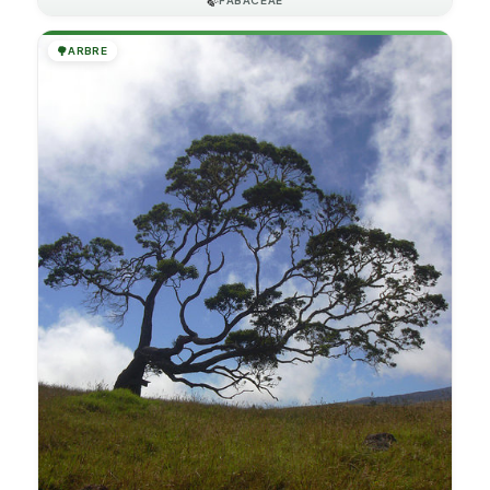
🍃
🌳
ARBRE