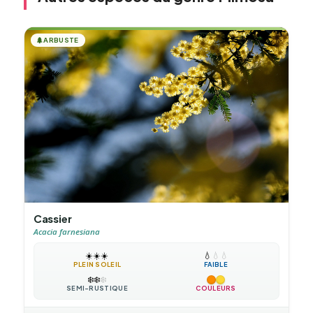
🌲
ARBUSTE
Cassier
Acacia farnesiana
☀️
☀️
☀️
💧
💧
💧
PLEIN SOLEIL
FAIBLE
❄️
❄️
❄️
SEMI-RUSTIQUE
COULEURS