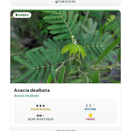
🍃
FABACEAE
🌳
ARBRE
Acacia dealbata
Acacia dealbata
☀️
☀️
☀️
💧
💧
💧
PLEIN SOLEIL
MOYEN
❄️
❄️
❄️
SEMI-RUSTIQUE
JAUNE
FABACEAE