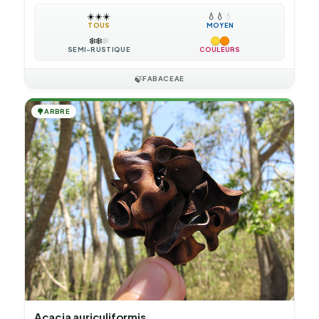
☀️
☀️
☀️
💧
💧
💧
TOUS
MOYEN
❄️
❄️
❄️
SEMI-RUSTIQUE
COULEURS
🍃
FABACEAE
🌳
ARBRE
Acacia auriculiformis