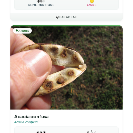
❄️
❄️
❄️
SEMI-RUSTIQUE
JAUNE
🍃
FABACEAE
🌳
ARBRE
Acacia confusa
Acacia confusa
☀️
☀️
☀️
💧
💧
💧