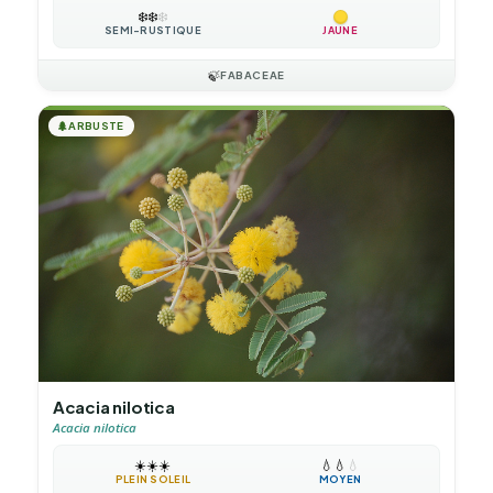
❄️
❄️
❄️
SEMI-RUSTIQUE
JAUNE
🍃
FABACEAE
🌲
ARBUSTE
Acacia nilotica
Acacia nilotica
☀️
☀️
☀️
💧
💧
💧
PLEIN SOLEIL
MOYEN