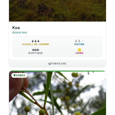
Koa
Acacia koa
☀️
☀️
☀️
💧
💧
💧
SOLEIL / MI-OMBRE
MOYEN
❄️
❄️
❄️
RUSTIQUE
JAUNE
🍃
FABACEAE
🌳
ARBRE