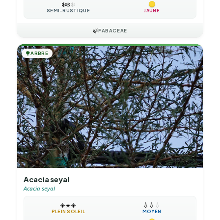
❄️
❄️
❄️
SEMI-RUSTIQUE
JAUNE
🍃
FABACEAE
🌳
ARBRE
Acacia seyal
Acacia seyal
☀️
☀️
☀️
💧
💧
💧
PLEIN SOLEIL
MOYEN