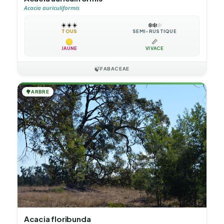
Acacia auriculiformis
☀️
☀️
☀️
❄️
❄️
❄️
TOUS
SEMI-RUSTIQUE
📏
JAUNE
VIVACE
🍃
FABACEAE
🌳
ARBRE
Acacia floribunda