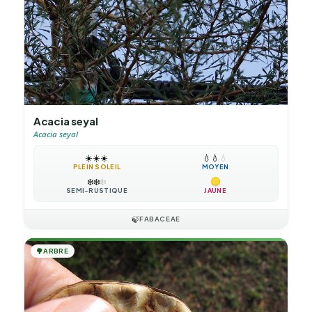
Acacia seyal
Acacia seyal
☀️
☀️
☀️
💧
💧
💧
PLEIN SOLEIL
MOYEN
❄️
❄️
❄️
SEMI-RUSTIQUE
JAUNE
🍃
FABACEAE
🌳
ARBRE