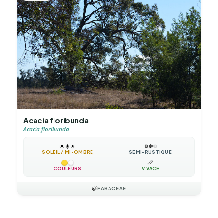
Acacia floribunda
Acacia floribunda
☀️
☀️
☀️
❄️
❄️
❄️
SOLEIL / MI-OMBRE
SEMI-RUSTIQUE
📏
COULEURS
VIVACE
🍃
FABACEAE