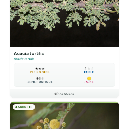
Acacia tortilis
Acacia tortilis
☀️
☀️
☀️
💧
💧
💧
PLEIN SOLEIL
FAIBLE
❄️
❄️
❄️
SEMI-RUSTIQUE
JAUNE
🍃
FABACEAE
🌲
ARBUSTE