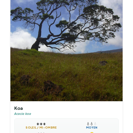
Koa
Acacia koa
☀️
☀️
☀️
💧
💧
💧
SOLEIL / MI-OMBRE
MOYEN