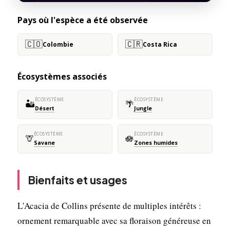
Pays où l'espèce a été observée
🇨🇴
🇨🇷
Colombie
Costa Rica
Écosystèmes associés
ÉCOSYSTÈME
ÉCOSYSTÈME
🏜️
🌴
Désert
Jungle
ÉCOSYSTÈME
ÉCOSYSTÈME
🦒
🪷
Savane
Zones humides
Bienfaits et usages
L'Acacia de Collins présente de multiples intérêts :
ornement remarquable avec sa floraison généreuse en