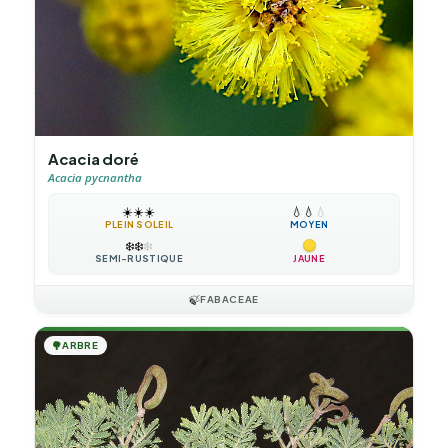
Acacia doré
Acacia pycnantha
☀️
☀️
☀️
💧
💧
💧
PLEIN SOLEIL
MOYEN
❄️
❄️
❄️
SEMI-RUSTIQUE
JAUNE
🍃
FABACEAE
🌳
ARBRE