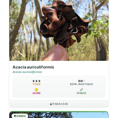
Acacia auriculiformis
Acacia auriculiformis
☀️
☀️
☀️
❄️
❄️
❄️
TOUS
SEMI-RUSTIQUE
📏
JAUNE
VIVACE
🍃
FABACEAE
🌳
ARBRE