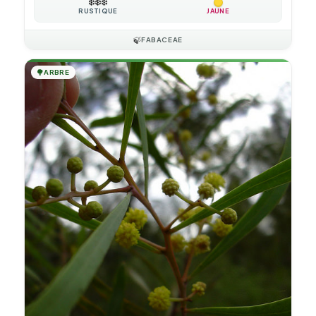
❄️
❄️
❄️
RUSTIQUE
JAUNE
🍃
FABACEAE
🌳
ARBRE