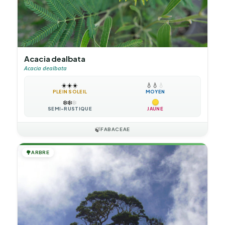
Acacia dealbata
Acacia dealbata
☀️
☀️
☀️
💧
💧
💧
PLEIN SOLEIL
MOYEN
❄️
❄️
❄️
SEMI-RUSTIQUE
JAUNE
🍃
FABACEAE
🌳
ARBRE