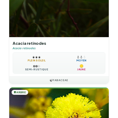
Acacia retinodes
Acacia retinodes
☀️
☀️
☀️
💧
💧
💧
PLEIN SOLEIL
MOYEN
❄️
❄️
❄️
SEMI-RUSTIQUE
JAUNE
🍃
FABACEAE
🌳
ARBRE