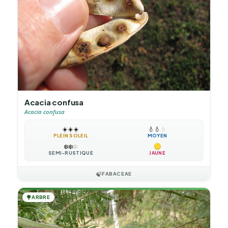
Acacia confusa
Acacia confusa
☀️
☀️
☀️
💧
💧
💧
PLEIN SOLEIL
MOYEN
❄️
❄️
❄️
SEMI-RUSTIQUE
JAUNE
🍃
FABACEAE
🌳
ARBRE