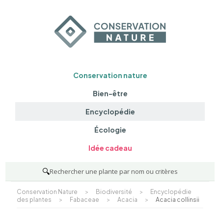
Conservation nature
Bien-être
Encyclopédie
Écologie
Idée cadeau
🔍
Rechercher une plante par nom ou critères
Conservation Nature
>
Biodiversité
>
Encyclopédie
des plantes
>
Fabaceae
>
Acacia
>
Acacia collinsii