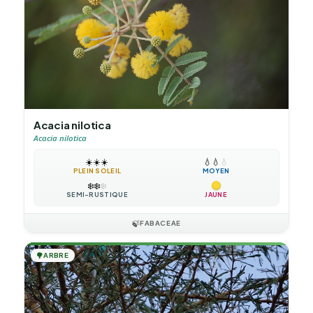
Acacia nilotica
Acacia nilotica
☀️
☀️
☀️
💧
💧
💧
PLEIN SOLEIL
MOYEN
❄️
❄️
❄️
SEMI-RUSTIQUE
JAUNE
🍃
FABACEAE
🌳
ARBRE