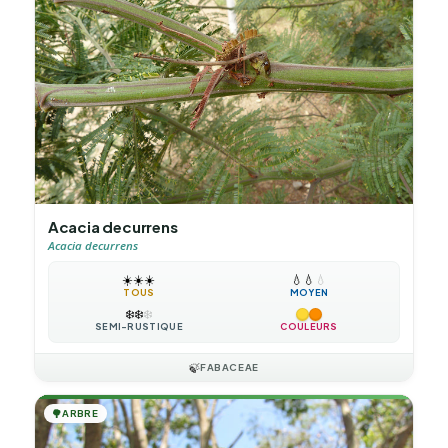
Acacia decurrens
Acacia decurrens
☀️
☀️
☀️
💧
💧
💧
TOUS
MOYEN
❄️
❄️
❄️
SEMI-RUSTIQUE
COULEURS
🍃
FABACEAE
🌳
ARBRE