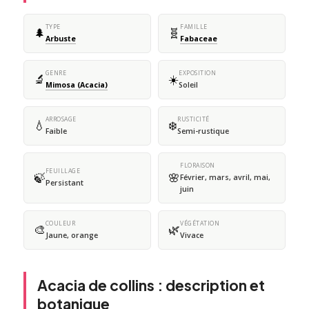
TYPE
FAMILLE
🌲
🧬
Arbuste
Fabaceae
GENRE
EXPOSITION
🔬
☀️
Mimosa (Acacia)
Soleil
ARROSAGE
RUSTICITÉ
💧
❄️
Faible
Semi-rustique
FLORAISON
FEUILLAGE
🍃
🌸
Février, mars, avril, mai,
Persistant
juin
COULEUR
VÉGÉTATION
🎨
🌿
Jaune, orange
Vivace
Acacia de collins : description et
botanique