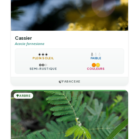
Cassier
Acacia farnesiana
☀️
☀️
☀️
💧
💧
💧
PLEIN SOLEIL
FAIBLE
❄️
❄️
❄️
SEMI-RUSTIQUE
COULEURS
🍃
FABACEAE
🌳
ARBRE