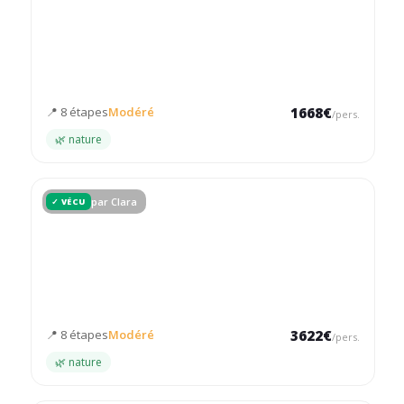
3 semaines - Bolivie
Du Sud Lipez à l'Amazonie, un voyage complet à travers les
merveilles boliviennes
📍 8 étapes
Modéré
1668€
/pers.
🌿 nature
par Clara
✓ VÉCU
3 semaines - Équateur
Un premier voyage en Amérique du Sud à travers des
paysages variés
📍 8 étapes
Modéré
3622€
/pers.
🌿 nature