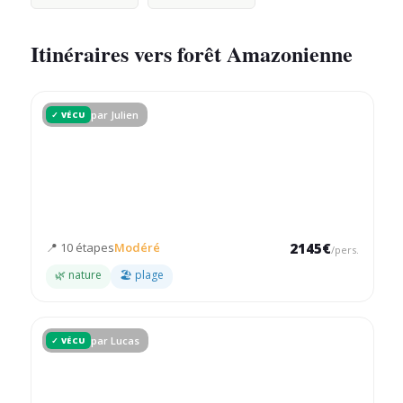
Itinéraires vers forêt Amazonienne
par Julien
✓ VÉCU
3 semaines - Colombie
De l'effervescence de Bogotá aux plages paradisiaques, un
voyage complet à travers la diversité colombienne
📍 10 étapes
Modéré
2145€
/pers.
🌿 nature
🏖 plage
par Lucas
✓ VÉCU
3 semaines - Bolivie