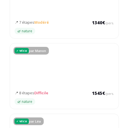
Un mois d'aventure à travers l'Amazonie, les Andes et le
mythique Salar d'Uyuni
📍 7 étapes
Modéré
1340€
/pers.
🌿 nature
par Manon
✓ VÉCU
3 semaines - Bolivie
Un voyage intense à travers les paysages extrêmes et la
culture authentique bolivienne
📍 8 étapes
Difficile
1545€
/pers.
🌿 nature
par Léa
✓ VÉCU