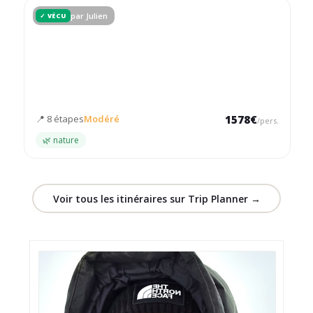
par Julien
✓ VÉCU
2 semaines - Équateur
De la route des volcans à la côte pacifique en passant par
l'Amazonie
📍 8 étapes
Modéré
1578€
/pers.
🌿 nature
Voir tous les itinéraires sur Trip Planner →