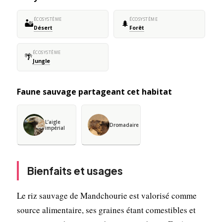
ÉCOSYSTÈME
ÉCOSYSTÈME
🏜️
🌲
Désert
Forêt
ÉCOSYSTÈME
🌴
Jungle
Faune sauvage partageant cet habitat
L’aigle
Dromadaire
impérial
Bienfaits et usages
Le riz sauvage de Mandchourie est valorisé comme
source alimentaire, ses graines étant comestibles et