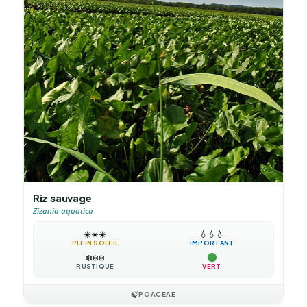
Riz sauvage
Zizania aquatica
☀️
☀️
☀️
💧
💧
💧
PLEIN SOLEIL
IMPORTANT
❄️
❄️
❄️
RUSTIQUE
VERT
🍃
POACEAE