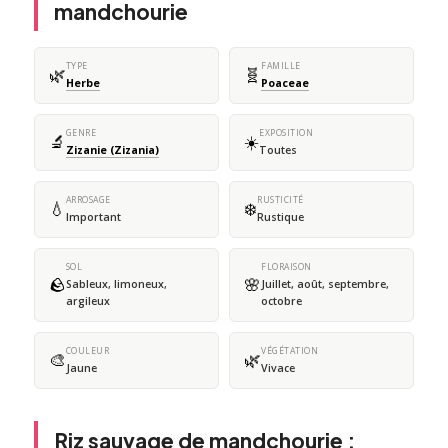
mandchourie
TYPE
FAMILLE
🌿
🧬
Herbe
Poaceae
GENRE
EXPOSITION
🔬
☀️
Zizanie (Zizania)
Toutes
ARROSAGE
RUSTICITÉ
💧
❄️
Important
Rustique
SOL
FLORAISON
🪨
🌸
Sableux, limoneux,
Juillet, août, septembre,
argileux
octobre
COULEUR
VÉGÉTATION
🎨
🌿
Jaune
Vivace
Riz sauvage de mandchourie :