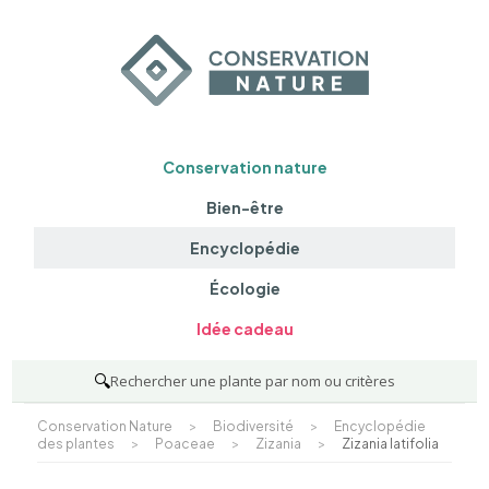
Conservation nature
Bien-être
Encyclopédie
Écologie
Idée cadeau
🔍
Rechercher une plante par nom ou critères
Conservation Nature
>
Biodiversité
>
Encyclopédie
des plantes
>
Poaceae
>
Zizania
>
Zizania latifolia