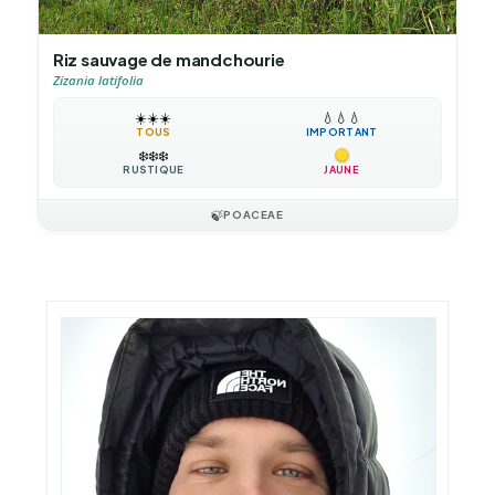
Riz sauvage de mandchourie
Zizania latifolia
☀️
☀️
☀️
💧
💧
💧
TOUS
IMPORTANT
❄️
❄️
❄️
RUSTIQUE
JAUNE
🍃
POACEAE