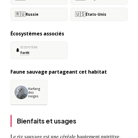
🇷🇺
🇺🇸
Russie
États-Unis
Écosystèmes associés
ÉCOSYSTÈME
🌲
Forêt
Faune sauvage partageant cet habitat
Harfang
des
neiges
Bienfaits et usages
Le riz sauvage est une céréale hautement nutritive,