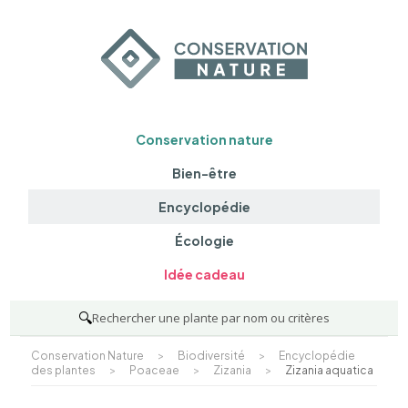
Conservation nature
Bien-être
Encyclopédie
Écologie
Idée cadeau
🔍
Rechercher une plante par nom ou critères
Conservation Nature
>
Biodiversité
>
Encyclopédie
des plantes
>
Poaceae
>
Zizania
>
Zizania aquatica