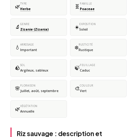
TYPE
FAMILLE
🌿
🧬
Herbe
Poaceae
GENRE
EXPOSITION
🔬
☀️
Zizanie (Zizania)
Soleil
ARROSAGE
RUSTICITÉ
💧
❄️
Important
Rustique
SOL
FEUILLAGE
🪨
🍃
Argileux, sableux
Caduc
FLORAISON
COULEUR
🌸
🎨
Juillet, août, septembre
Vert
VÉGÉTATION
🌿
Annuelle
Riz sauvage : description et