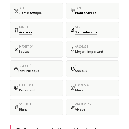
TYPE
TYPE
☠️
🌺
Plante toxique
Plante vivace
FAMILLE
GENRE
🧬
🔬
Araceae
Zantedeschia
EXPOSITION
ARROSAGE
☀️
💧
Toutes
Moyen, important
RUSTICITÉ
SOL
❄️
🪨
Semi-rustique
Sableux
FEUILLAGE
FLORAISON
🍃
🌸
Persistant
Mars
COULEUR
VÉGÉTATION
🎨
🌿
Blanc
Vivace