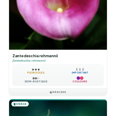
Zantedeschia rehmannii
Zantedeschia rehmannii
☀️
☀️
☀️
💧
💧
💧
PLEIN SOLEIL
IMPORTANT
❄️
❄️
❄️
SEMI-RUSTIQUE
COULEURS
🍃
ARACEAE
🪴
VIVACE