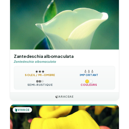
Zantedeschia albomaculata
Zantedeschia albomaculata
☀️
☀️
☀️
💧
💧
💧
SOLEIL / MI-OMBRE
IMPORTANT
❄️
❄️
❄️
SEMI-RUSTIQUE
COULEURS
🍃
ARACEAE
🪴
VIVACE