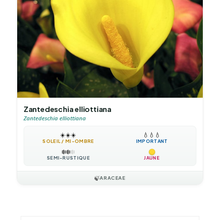
Zantedeschia elliottiana
Zantedeschia elliottiana
☀️
☀️
☀️
💧
💧
💧
SOLEIL / MI-OMBRE
IMPORTANT
❄️
❄️
❄️
SEMI-RUSTIQUE
JAUNE
🍃
ARACEAE