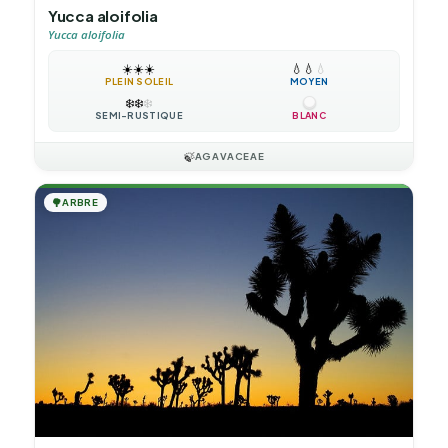
Yucca aloifolia
Yucca aloifolia
☀️
☀️
☀️
💧
💧
💧
PLEIN SOLEIL
MOYEN
❄️
❄️
❄️
SEMI-RUSTIQUE
BLANC
🍃
AGAVACEAE
🌳
ARBRE