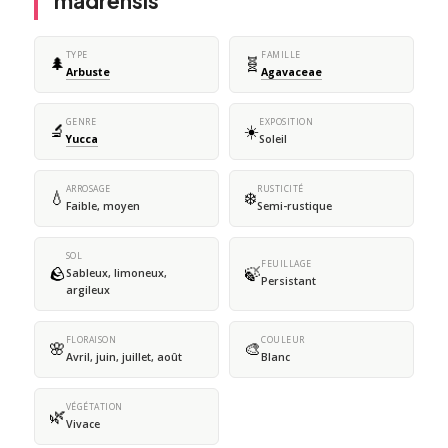
madrensis
TYPE
FAMILLE
🌲
🧬
Arbuste
Agavaceae
GENRE
EXPOSITION
🔬
☀️
Yucca
Soleil
ARROSAGE
RUSTICITÉ
💧
❄️
Faible, moyen
Semi-rustique
SOL
FEUILLAGE
🪨
🍃
Sableux, limoneux,
Persistant
argileux
FLORAISON
COULEUR
🌸
🎨
Avril, juin, juillet, août
Blanc
VÉGÉTATION
🌿
Vivace