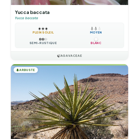
Yucca baccata
Yucca baccata
☀️
☀️
☀️
💧
💧
💧
PLEIN SOLEIL
MOYEN
❄️
❄️
❄️
SEMI-RUSTIQUE
BLANC
🍃
AGAVACEAE
🌲
ARBUSTE