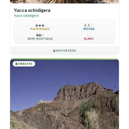
Yucca schidigera
Yucca schidigera
☀️
☀️
☀️
💧
💧
💧
PLEIN SOLEIL
MOYEN
❄️
❄️
❄️
SEMI-RUSTIQUE
BLANC
🍃
AGAVACEAE
🌲
ARBUSTE