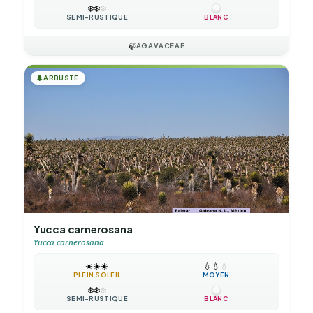
❄️
❄️
❄️
SEMI-RUSTIQUE
BLANC
🍃
AGAVACEAE
🌲
ARBUSTE
Yucca carnerosana
Yucca carnerosana
☀️
☀️
☀️
💧
💧
💧
PLEIN SOLEIL
MOYEN
❄️
❄️
❄️
SEMI-RUSTIQUE
BLANC