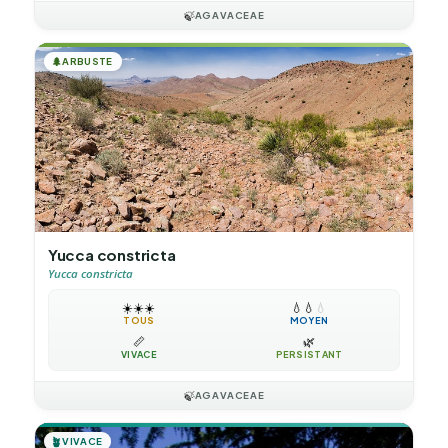
🍃
AGAVACEAE
🌲
ARBUSTE
Yucca constricta
Yucca constricta
☀️
☀️
☀️
💧
💧
💧
TOUS
MOYEN
📏
🌿
VIVACE
PERSISTANT
🍃
AGAVACEAE
🪴
VIVACE