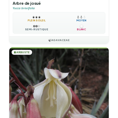
Arbre de josué
Yucca brevifolia
☀️
☀️
☀️
💧
💧
💧
PLEIN SOLEIL
MOYEN
❄️
❄️
❄️
SEMI-RUSTIQUE
BLANC
🍃
AGAVACEAE
🌲
ARBUSTE