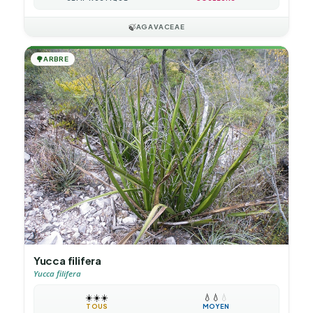
🍃
AGAVACEAE
🌳
ARBRE
Yucca filifera
Yucca filifera
☀️
☀️
☀️
💧
💧
💧
TOUS
MOYEN