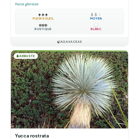
Yucca gloriosa
☀️
☀️
☀️
💧
💧
💧
PLEIN SOLEIL
MOYEN
❄️
❄️
❄️
RUSTIQUE
BLANC
🍃
AGAVACEAE
🌲
ARBUSTE
Yucca rostrata