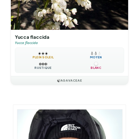
Yucca flaccida
Yucca flaccida
☀️
☀️
☀️
💧
💧
💧
PLEIN SOLEIL
MOYEN
❄️
❄️
❄️
RUSTIQUE
BLANC
🍃
AGAVACEAE