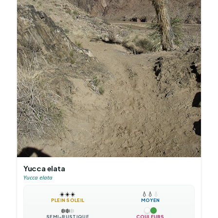
Yucca elata
Yucca elata
☀️
☀️
☀️
💧
💧
💧
PLEIN SOLEIL
MOYEN
❄️
❄️
❄️
SEMI-RUSTIQUE
COULEURS