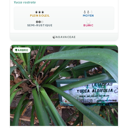
Yucca rostrata
☀️
☀️
☀️
💧
💧
💧
PLEIN SOLEIL
MOYEN
❄️
❄️
❄️
SEMI-RUSTIQUE
BLANC
🍃
AGAVACEAE
🌳
ARBRE