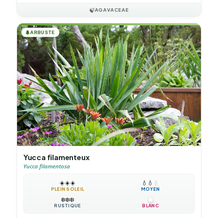
🍃
AGAVACEAE
🌲
ARBUSTE
Yucca filamenteux
Yucca filamentosa
☀️
☀️
☀️
💧
💧
💧
PLEIN SOLEIL
MOYEN
❄️
❄️
❄️
RUSTIQUE
BLANC