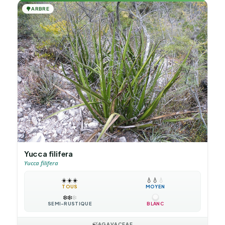
🌳
ARBRE
Yucca filifera
Yucca filifera
☀️
☀️
☀️
💧
💧
💧
TOUS
MOYEN
❄️
❄️
❄️
SEMI-RUSTIQUE
BLANC
🍃
AGAVACEAE