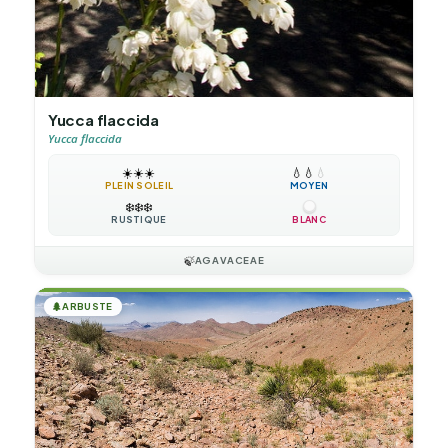
Yucca flaccida
Yucca flaccida
☀️
☀️
☀️
💧
💧
💧
PLEIN SOLEIL
MOYEN
❄️
❄️
❄️
RUSTIQUE
BLANC
🍃
AGAVACEAE
🌲
ARBUSTE