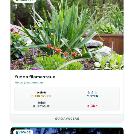
Yucca filamenteux
Yucca filamentosa
☀️
☀️
☀️
💧
💧
💧
PLEIN SOLEIL
MOYEN
❄️
❄️
❄️
RUSTIQUE
BLANC
🍃
AGAVACEAE
🪴
VIVACE