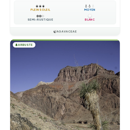
☀️
☀️
☀️
💧
💧
💧
PLEIN SOLEIL
MOYEN
❄️
❄️
❄️
SEMI-RUSTIQUE
BLANC
🍃
AGAVACEAE
🌲
ARBUSTE