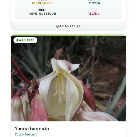
PLEIN SOLEIL
MOYEN
❄️
❄️
❄️
SEMI-RUSTIQUE
BLANC
🍃
AGAVACEAE
🌲
ARBUSTE
Yucca baccata
Yucca baccata