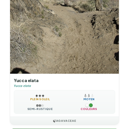
Yucca elata
Yucca elata
☀️
☀️
☀️
💧
💧
💧
PLEIN SOLEIL
MOYEN
❄️
❄️
❄️
SEMI-RUSTIQUE
COULEURS
🍃
AGAVACEAE