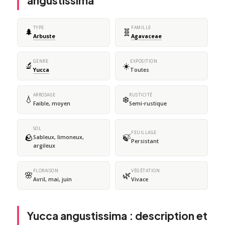
angustissima
TYPE
FAMILLE
🌲
🧬
Arbuste
Agavaceae
GENRE
EXPOSITION
🔬
☀️
Yucca
Toutes
ARROSAGE
RUSTICITÉ
💧
❄️
Faible, moyen
Semi-rustique
SOL
FEUILLAGE
🪨
🍃
Sableux, limoneux,
Persistant
argileux
FLORAISON
VÉGÉTATION
🌸
🌿
Avril, mai, juin
Vivace
Yucca angustissima : description et