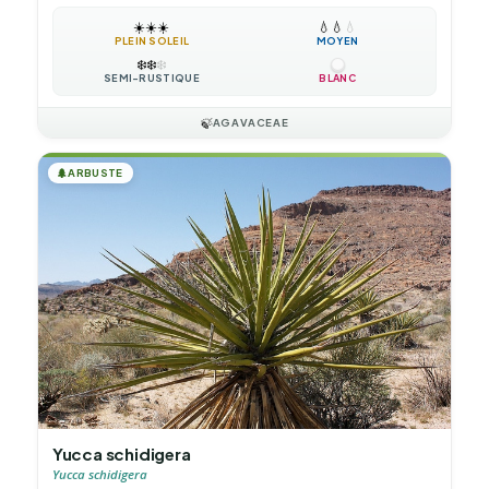
☀️
☀️
☀️
💧
💧
💧
PLEIN SOLEIL
MOYEN
❄️
❄️
❄️
SEMI-RUSTIQUE
BLANC
🍃
AGAVACEAE
🌲
ARBUSTE
Yucca schidigera
Yucca schidigera