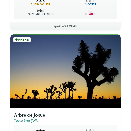
☀️
☀️
☀️
💧
💧
💧
PLEIN SOLEIL
MOYEN
❄️
❄️
❄️
SEMI-RUSTIQUE
BLANC
🍃
AGAVACEAE
🌳
ARBRE
Arbre de josué
Yucca brevifolia
☀️
☀️
☀️
💧
💧
💧