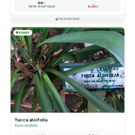
❄️
❄️
❄️
SEMI-RUSTIQUE
BLANC
🍃
AGAVACEAE
🌳
ARBRE
Yucca aloifolia
Yucca aloifolia