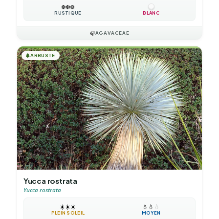
❄️
❄️
❄️
RUSTIQUE
BLANC
🍃
AGAVACEAE
🌲
ARBUSTE
Yucca rostrata
Yucca rostrata
☀️
☀️
☀️
💧
💧
💧
PLEIN SOLEIL
MOYEN