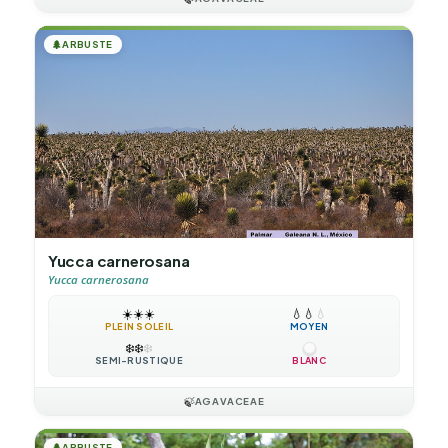
🌲
ARBUSTE
Yucca carnerosana
Yucca carnerosana
☀️
☀️
☀️
💧
💧
💧
PLEIN SOLEIL
MOYEN
❄️
❄️
❄️
SEMI-RUSTIQUE
BLANC
🍃
AGAVACEAE
🌲
ARBUSTE