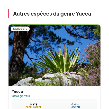
Autres espèces du genre Yucca
🌲
ARBUSTE
Yucca
Yucca gloriosa
☀️
☀️
☀️
💧
💧
💧
PLEIN SOLEIL
MOYEN