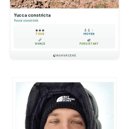
Yucca constricta
Yucca constricta
☀️
☀️
☀️
💧
💧
💧
TOUS
MOYEN
📏
🌿
VIVACE
PERSISTANT
🍃
AGAVACEAE