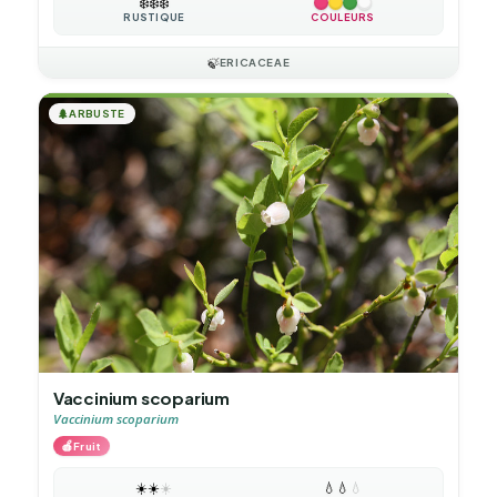
❄️
❄️
❄️
RUSTIQUE
COULEURS
🍃
ERICACEAE
🌲
ARBUSTE
Vaccinium scoparium
Vaccinium scoparium
🍎
Fruit
☀️
☀️
☀️
💧
💧
💧