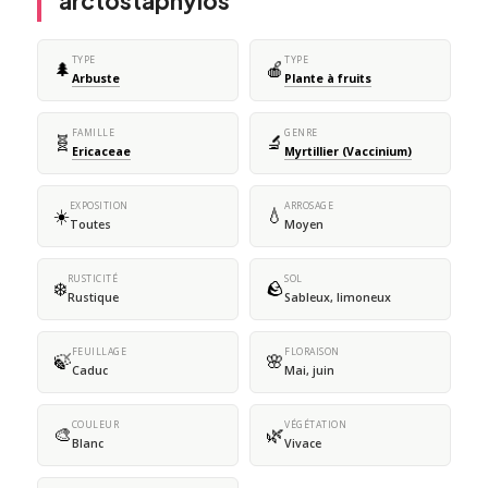
arctostaphylos
TYPE
TYPE
🌲
🍎
Arbuste
Plante à fruits
FAMILLE
GENRE
🧬
🔬
Ericaceae
Myrtillier (Vaccinium)
EXPOSITION
ARROSAGE
☀️
💧
Toutes
Moyen
RUSTICITÉ
SOL
❄️
🪨
Rustique
Sableux, limoneux
FEUILLAGE
FLORAISON
🍃
🌸
Caduc
Mai, juin
COULEUR
VÉGÉTATION
🎨
🌿
Blanc
Vivace