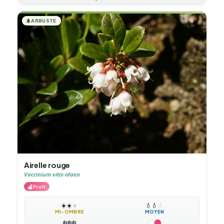
🌲
ARBUSTE
Airelle rouge
Vaccinium vitis-idaea
🍎
Fruit
☀️
☀️
☀️
💧
💧
💧
MI-OMBRE
MOYEN
❄️
❄️
❄️