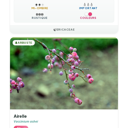
☀️
☀️
☀️
💧
💧
💧
MI-OMBRE
IMPORTANT
❄️
❄️
❄️
RUSTIQUE
COULEURS
🍃
ERICACEAE
🌲
ARBUSTE
Airelle
Vaccinium ashei