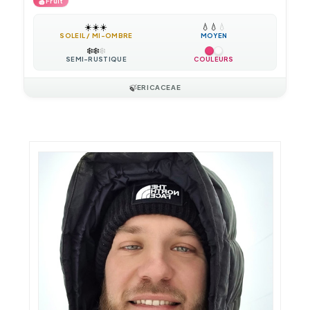
🍎
Fruit
☀️
☀️
☀️
💧
💧
💧
SOLEIL / MI-OMBRE
MOYEN
❄️
❄️
❄️
SEMI-RUSTIQUE
COULEURS
🍃
ERICACEAE