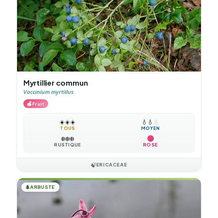
Myrtillier commun
Vaccinium myrtillus
🍎
Fruit
☀️
☀️
☀️
💧
💧
💧
TOUS
MOYEN
❄️
❄️
❄️
RUSTIQUE
ROSE
🍃
ERICACEAE
🌲
ARBUSTE