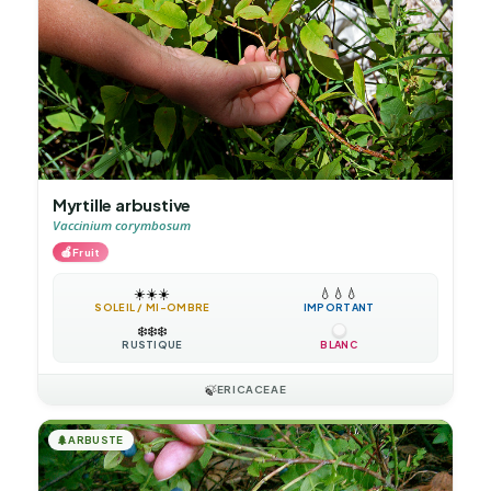
Myrtille arbustive
Vaccinium corymbosum
🍎
Fruit
☀️
☀️
☀️
💧
💧
💧
SOLEIL / MI-OMBRE
IMPORTANT
❄️
❄️
❄️
RUSTIQUE
BLANC
🍃
ERICACEAE
🌲
ARBUSTE