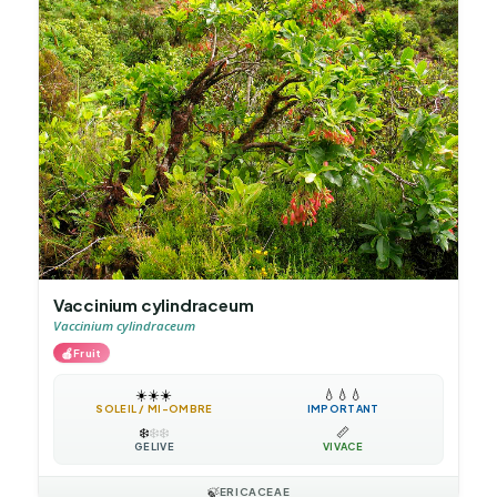
Vaccinium cylindraceum
Vaccinium cylindraceum
🍎
Fruit
☀️
☀️
☀️
💧
💧
💧
SOLEIL / MI-OMBRE
IMPORTANT
❄️
❄️
❄️
📏
GÉLIVE
VIVACE
🍃
ERICACEAE