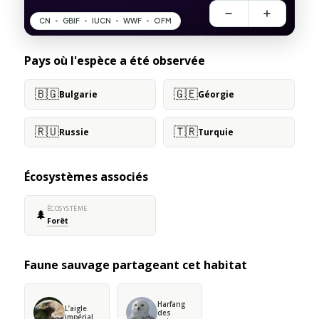
Pays où l'espèce a été observée
🇧🇬
🇬🇪
Bulgarie
Géorgie
🇷🇺
🇹🇷
Russie
Turquie
Écosystèmes associés
ÉCOSYSTÈME
🌲
Forêt
Faune sauvage partageant cet habitat
Harfang
L’aigle
des
impérial