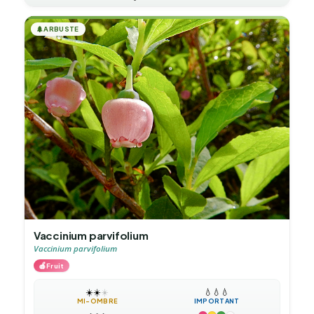
🌲
ARBUSTE
Vaccinium parvifolium
Vaccinium parvifolium
🍎
Fruit
☀️
☀️
☀️
💧
💧
💧
MI-OMBRE
IMPORTANT