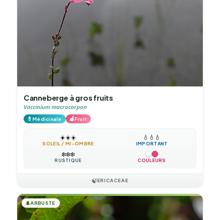
Canneberge à gros fruits
Vaccinium macrocarpon
💊
🍎
Médicinale
Fruit
☀️
☀️
☀️
💧
💧
💧
SOLEIL / MI-OMBRE
IMPORTANT
❄️
❄️
❄️
RUSTIQUE
COULEURS
🍃
ERICACEAE
🌲
ARBUSTE