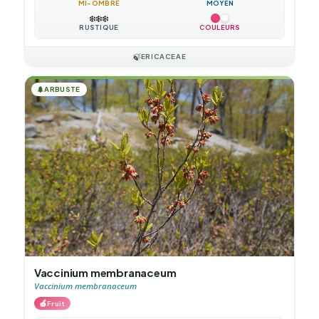
MI-OMBRE
MOYEN
❄️
❄️
❄️
RUSTIQUE
COULEURS
🍃
ERICACEAE
🌲
ARBUSTE
Vaccinium membranaceum
Vaccinium membranaceum
🍎
Fruit