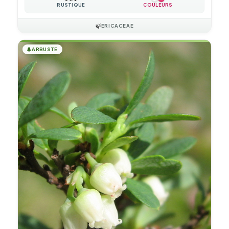
RUSTIQUE
COULEURS
🍃
ERICACEAE
🌲
ARBUSTE