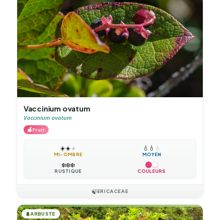
Vaccinium ovatum
Vaccinium ovatum
🍎
Fruit
☀️
☀️
☀️
💧
💧
💧
MI-OMBRE
MOYEN
❄️
❄️
❄️
RUSTIQUE
COULEURS
🍃
ERICACEAE
🌲
ARBUSTE