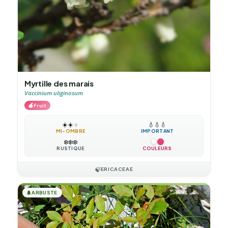
Myrtille des marais
Vaccinium uliginosum
🍎
Fruit
☀️
☀️
☀️
💧
💧
💧
MI-OMBRE
IMPORTANT
❄️
❄️
❄️
RUSTIQUE
COULEURS
🍃
ERICACEAE
🌲
ARBUSTE