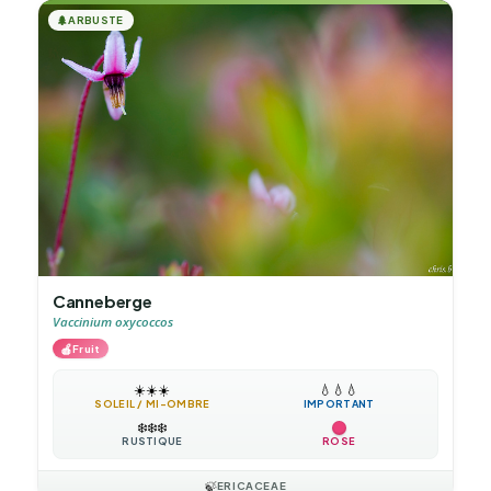
🌲
ARBUSTE
Canneberge
Vaccinium oxycoccos
🍎
Fruit
☀️
☀️
☀️
💧
💧
💧
SOLEIL / MI-OMBRE
IMPORTANT
❄️
❄️
❄️
RUSTIQUE
ROSE
🍃
ERICACEAE