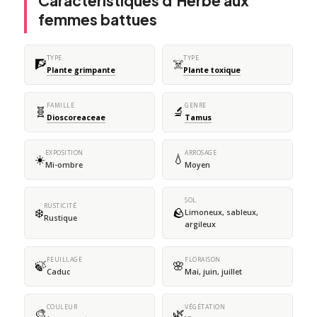
Caractéristiques d'Herbe aux
femmes battues
TYPE
TYPE
🧗
☠️
Plante grimpante
Plante toxique
FAMILLE
GENRE
🧬
🔬
Dioscoreaceae
Tamus
EXPOSITION
ARROSAGE
☀️
💧
Mi-ombre
Moyen
SOL
RUSTICITÉ
❄️
🪨
Limoneux, sableux,
Rustique
argileux
FEUILLAGE
FLORAISON
🍃
🌸
Caduc
Mai, juin, juillet
COULEUR
VÉGÉTATION
🎨
🌿