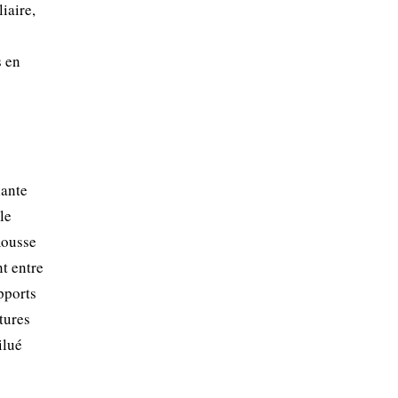
iaire,
s en
lante
le
mousse
t entre
pports
tures
ilué