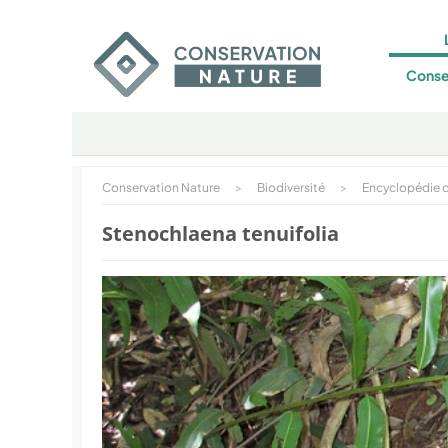
Conse
Conservation Nature
>
Biodiversité
>
Encyclopédie d
Stenochlaena tenuifolia