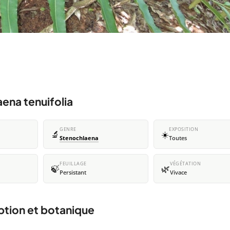
ena tenuifolia
GENRE
EXPOSITION
🔬
☀️
Stenochlaena
Toutes
FEUILLAGE
VÉGÉTATION
🍃
🌿
Persistant
Vivace
iption et botanique