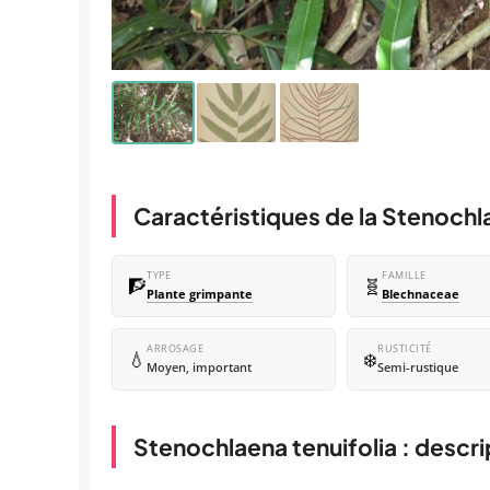
Caractéristiques de la Stenochla
TYPE
FAMILLE
🧗
🧬
Plante grimpante
Blechnaceae
ARROSAGE
RUSTICITÉ
💧
❄️
Moyen, important
Semi-rustique
Stenochlaena tenuifolia : descr