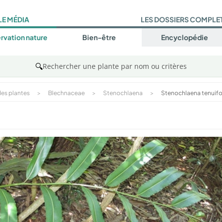
LE MÉDIA
LES DOSSIERS COMPLE
rvation nature
Bien-être
Encyclopédie
🔍
Rechercher une plante par nom ou critères
es plantes
>
Blechnaceae
>
Stenochlaena
>
Stenochlaena tenuifo