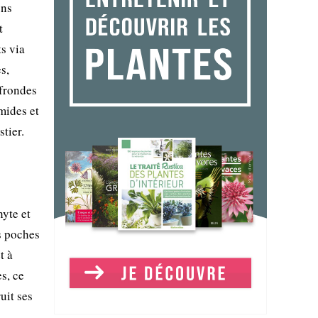
ons
t
ts via
s,
 frondes
mides et
stier.
hyte et
s poches
t à
s, ce
uit ses