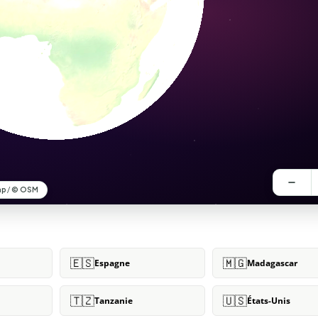
🇪🇸
🇲🇬
Espagne
Madagascar
🇹🇿
🇺🇸
Tanzanie
États-Unis