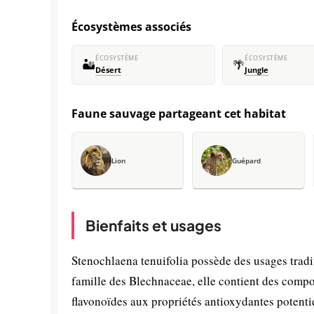
Écosystèmes associés
ÉCOSYSTÈME
ÉCOSYSTÈME
🏜️
🌴
Désert
Jungle
Faune sauvage partageant cet habitat
Lion
Guépard
Bienfaits et usages
Stenochlaena tenuifolia possède des usages trad
famille des Blechnaceae, elle contient des comp
flavonoïdes aux propriétés antioxydantes potentie