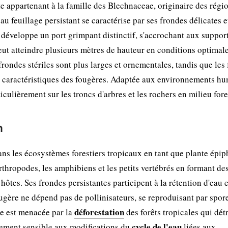
e appartenant à la famille des Blechnaceae, originaire des régi
au feuillage persistant se caractérise par ses frondes délicates e
e développe un port grimpant distinctif, s'accrochant aux suppor
peut atteindre plusieurs mètres de hauteur en conditions optimale
frondes stériles sont plus larges et ornementales, tandis que les
ges caractéristiques des fougères. Adaptée aux environnements hu
iculièrement sur les troncs d'arbres et les rochers en milieu fore
n
ns les écosystèmes forestiers tropicaux en tant que plante épip
rthropodes, les amphibiens et les petits vertébrés en formant de
hôtes. Ses frondes persistantes participent à la rétention d'eau e
ugère ne dépend pas de pollinisateurs, se reproduisant par spore
déforestation
èce est menacée par la
des forêts tropicales qui détr
cycle de l'eau
galement sensible aux modifications du
liées aux