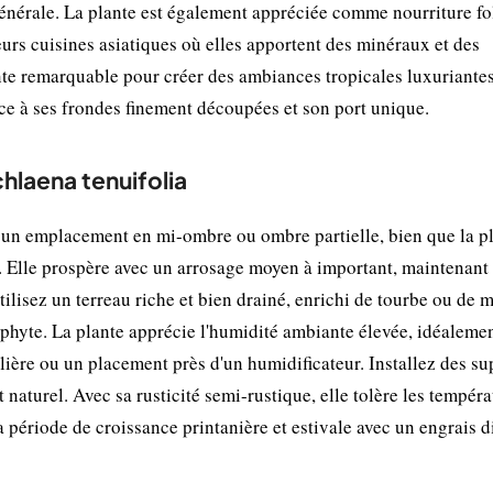
 générale. La plante est également appréciée comme nourriture fol
rs cuisines asiatiques où elles apportent des minéraux et des
ante remarquable pour créer des ambiances tropicales luxuriante
râce à ses frondes finement découpées et son port unique.
chlaena tenuifolia
z un emplacement en mi-ombre ou ombre partielle, bien que la p
t. Elle prospère avec un arrosage moyen à important, maintenant 
lisez un terreau riche et bien drainé, enrichi de tourbe ou de 
iphyte. La plante apprécie l'humidité ambiante élevée, idéalemen
lière ou un placement près d'un humidificateur. Installez des su
naturel. Avec sa rusticité semi-rustique, elle tolère les tempéra
a période de croissance printanière et estivale avec un engrais d