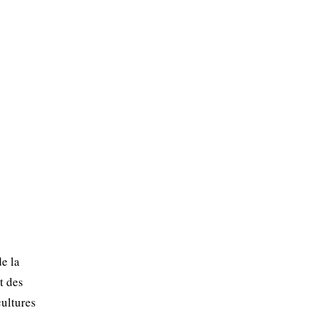
e la
t des
cultures