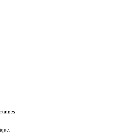
n
rtaines
ique.