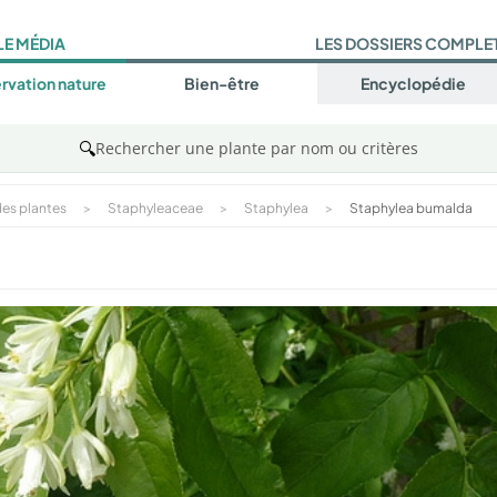
LE MÉDIA
LES DOSSIERS COMPLE
rvation nature
Bien-être
Encyclopédie
🔍
Rechercher une plante par nom ou critères
es plantes
>
Staphyleaceae
>
Staphylea
>
Staphylea bumalda