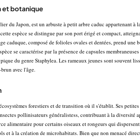
n et botanique
r du Japon, est un arbuste à petit arbre caduc appartenant à l
 cette espèce se distingue par son port érigé et compact, atteign
age caduque, composé de folioles ovales et dentées, prend une b
'espèce se caractérise par la présence de capsules membraneuses
 typique du genre Staphylea. Les rameaux jeunes sont souvent liss
-brun avec l'âge.
n
systèmes forestiers et de transition où il s'établit. Ses petites 
insectes pollinisateurs généralistess, contribuant à la diversité 
ce alimentaire pour certains oiseaux et rongeurs qui dispersent
sols et à la création de microhabitats. Bien que non menacé dire