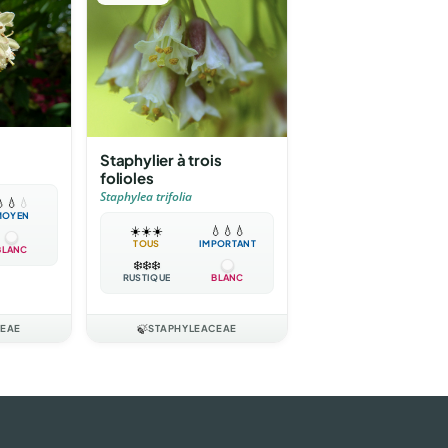
Staphylier à trois
folioles
Staphylea trifolia

💧
💧
MOYEN
☀️
☀️
☀️
💧
💧
💧
TOUS
IMPORTANT
BLANC
❄️
❄️
❄️
RUSTIQUE
BLANC
CEAE
🍃
STAPHYLEACEAE