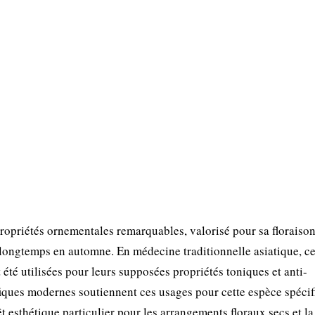
opriétés ornementales remarquables, valorisé pour sa floraiso
 longtemps en automne. En médecine traditionnelle asiatique, ce
 été utilisées pour leurs supposées propriétés toniques et anti-
iques modernes soutiennent ces usages pour cette espèce spécif
 esthétique particulier pour les arrangements floraux secs et la