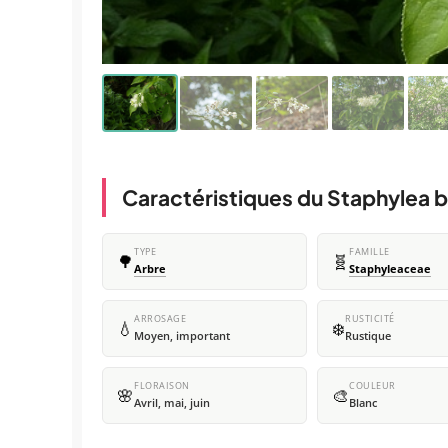
Caractéristiques du Staphylea 
TYPE
FAMILLE
🌳
🧬
Arbre
Staphyleaceae
ARROSAGE
RUSTICITÉ
💧
❄️
Moyen, important
Rustique
FLORAISON
COULEUR
🌸
🎨
Avril, mai, juin
Blanc