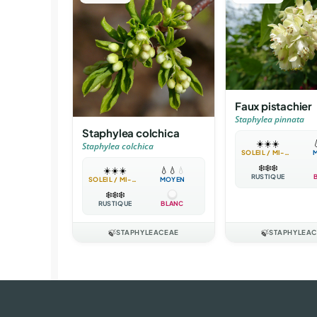
Faux pistachier
Staphylea pinnata
Staphylea colchica
☀️
☀️
☀️

Staphylea colchica
SOLEIL / MI-OMBRE
❄️
❄️
❄️
☀️
☀️
☀️
💧
💧
💧
RUSTIQUE
SOLEIL / MI-OMBRE
MOYEN
❄️
❄️
❄️
RUSTIQUE
BLANC
🍃
STAPHYLEACEAE
🍃
STAPHYLEA