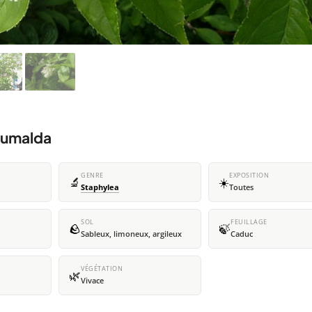
bumalda
GENRE
EXPOSITION
🔬
☀️
Staphylea
Toutes
SOL
FEUILLAGE
🪨
🍃
Sableux, limoneux, argileux
Caduc
VÉGÉTATION
🌿
Vivace