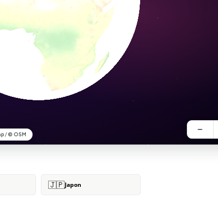
🇯🇵
Japon