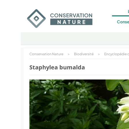
Conse
Conservation Nature
>
Biodiversité
>
Encyclopédie d
Staphylea bumalda