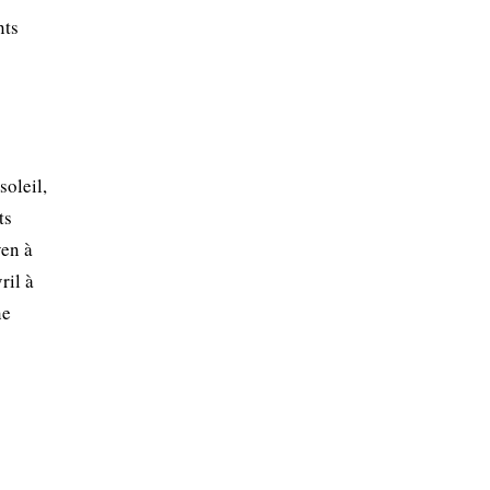
nts
soleil,
ts
yen à
ril à
ne