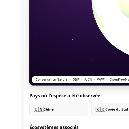
Pays où l'espèce a été observée
🇨🇳
🇰🇷
Chine
Corée du Sud
Écosystèmes associés