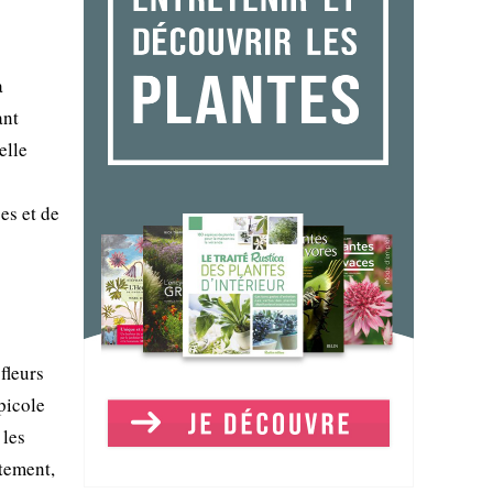
a
ant
elle
es et de
fleurs
apicole
 les
ctement,