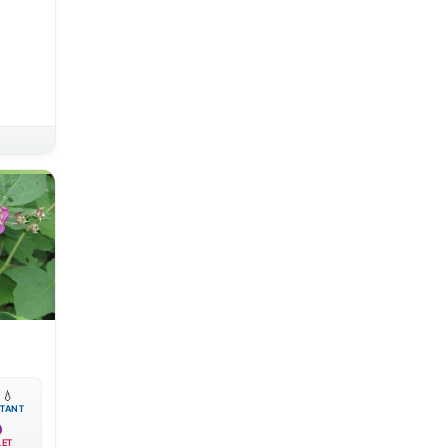

💧
TANT
LET