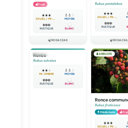
Rubus pentalobus
🍎
Fruit
☀️
☀️
☀️

☀️
☀️
☀️
💧
💧
💧
SOLEIL / MI-OMBRE
SOLEIL / MI-OMBRE
MOYEN
❄️
❄️
❄️
❄️
❄️
❄️
RUSTIQUE
RUSTIQUE
BLANC
🍃
ROSACEAE
🍃
ROSACEA
🪴
VIVACE
🌲
ARBUSTE
Ronce
Rubus sulcatus
☀️
☀️
☀️
💧
💧
💧
MI-OMBRE
MOYEN
❄️
❄️
❄️
RUSTIQUE
BLANC
Ronce commun
Rubus fruticosus
💊
🍎
Médicinale
Frui
☀️
☀️
☀️

SOLEIL / MI-OMBRE