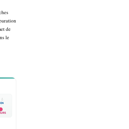
èches
paration
met de
ns le

💧
EN
EURS