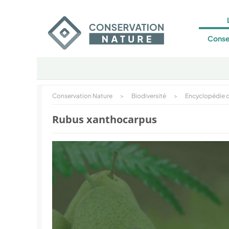
Conse
Conservation Nature
>
Biodiversité
>
Encyclopédie d
Rubus xanthocarpus