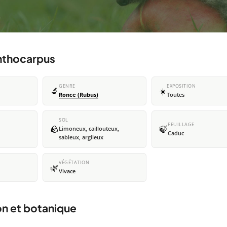
anthocarpus
GENRE
EXPOSITION
🔬
☀️
Ronce (Rubus)
Toutes
SOL
FEUILLAGE
🪨
🍃
Limoneux, caillouteux,
Caduc
sableux, argileux
VÉGÉTATION
🌿
Vivace
on et botanique