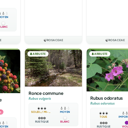

💧
💧
MOYEN
BLANC
E
🍃
ROSACEAE
🍃
ROSACEAE
🌲
ARBUSTE
🌲
ARBUSTE
Ronce commune
Rubus odoratus
Rubus vulgaris
e
Rubus odoratus
☀️
☀️
☀️
💧
💧
💧
t
SOLEIL / MI-OMBRE
MOYEN
☀️
☀️
☀️
💧

TOUS
IMPOR
❄️
❄️
❄️
RUSTIQUE
BLANC
❄️
❄️
❄️

💧
💧
RUSTIQUE
VIO
MOYEN