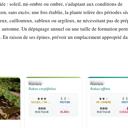
iée : soleil, mi-ombre ou ombre, s'adaptant aux conditions de
en, sans excès; une fois établie, la plante tolère des périodes s
eux, caillouteux, sableux ou argileux, ne nécessitant pas de pré
ou automne. Un dépiquage annuel ou une taille de formation per
. En raison de ses épines, prévoir un emplacement approprié da
🌲
ARBUSTE
🪴
VIVACE
Ronce
Ronce
Rubus corylifolius
Rubus affinis
☀️
☀️
☀️
💧
💧
💧
☀️
☀️
☀️
💧

SOLEIL / MI-OMBRE
MOYEN
MI-OMBRE
MOY
❄️
❄️
❄️
❄️
❄️
❄️
RUSTIQUE
BLANC
RUSTIQUE
COUL