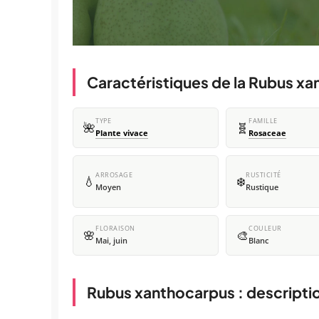
Caractéristiques de la Rubus x
TYPE
FAMILLE
🌺
🧬
Plante vivace
Rosaceae
ARROSAGE
RUSTICITÉ
💧
❄️
Moyen
Rustique
FLORAISON
COULEUR
🌸
🎨
Mai, juin
Blanc
Rubus xanthocarpus : descripti