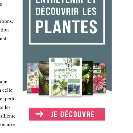
s
itions.
ation
ments
aune
à celle
et petits
se les
siliente
on aire