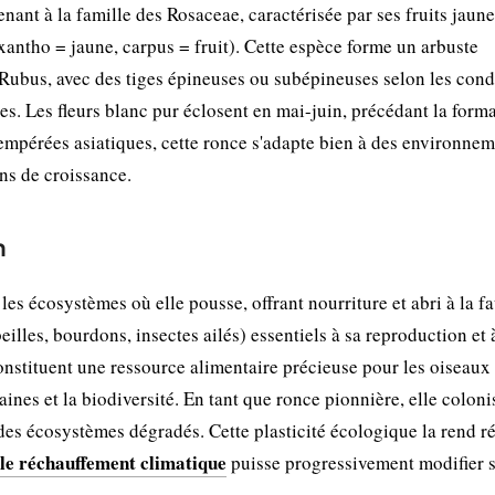
ant à la famille des Rosaceae, caractérisée par ses fruits jaune
(xantho = jaune, carpus = fruit). Cette espèce forme un arbuste
Rubus, avec des tiges épineuses ou subépineuses selon les cond
es. Les fleurs blanc pur éclosent en mai-juin, précédant la form
tempérées asiatiques, cette ronce s'adapte bien à des environne
ons de croissance.
n
s écosystèmes où elle pousse, offrant nourriture et abri à la f
beilles, bourdons, insectes ailés) essentiels à sa reproduction et 
onstituent une ressource alimentaire précieuse pour les oiseaux 
ines et la biodiversité. En tant que ronce pionnière, elle coloni
des écosystèmes dégradés. Cette plasticité écologique la rend ré
le réchauffement climatique
puisse progressivement modifier s