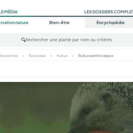
LE MÉDIA
LES DOSSIERS COMPLE
rvation nature
Bien-être
Encyclopédie
🔍
Rechercher une plante par nom ou critères
es plantes
>
Rosaceae
>
Rubus
>
Rubus xanthocarpus