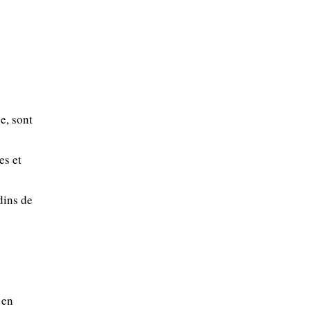
e, sont
es et
dins de
 en