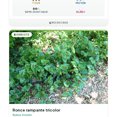
TOUS
MOYEN
❄️
❄️
❄️
SEMI-RUSTIQUE
BLANC
🍃
ROSACEAE
🌲
ARBUSTE
Ronce rampante tricolor
Rubus tricolor