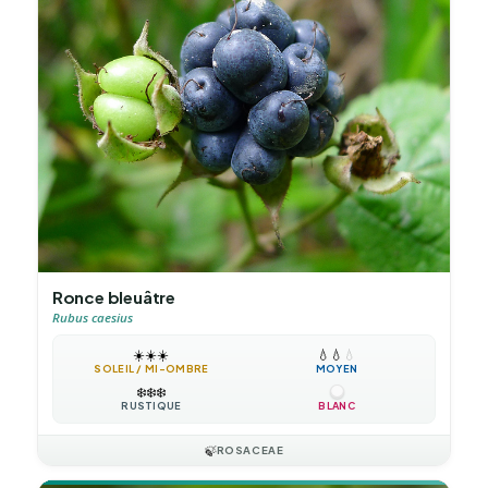
Ronce bleuâtre
Rubus caesius
☀️
☀️
☀️
💧
💧
💧
SOLEIL / MI-OMBRE
MOYEN
❄️
❄️
❄️
RUSTIQUE
BLANC
🍃
ROSACEAE