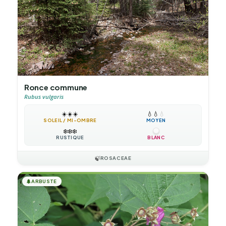
Ronce commune
Rubus vulgaris
☀️
☀️
☀️
💧
💧
💧
SOLEIL / MI-OMBRE
MOYEN
❄️
❄️
❄️
RUSTIQUE
BLANC
🍃
ROSACEAE
🌲
ARBUSTE