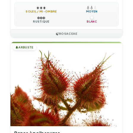
☀️
☀️
☀️
💧
💧
💧
SOLEIL / MI-OMBRE
MOYEN
❄️
❄️
❄️
RUSTIQUE
BLANC
🍃
ROSACEAE
🌲
ARBUSTE
Ronce à poils rouges