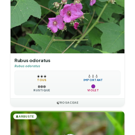
Rubus odoratus
Rubus odoratus
☀️
☀️
☀️
💧
💧
💧
TOUS
IMPORTANT
❄️
❄️
❄️
RUSTIQUE
VIOLET
🍃
ROSACEAE
🌲
ARBUSTE