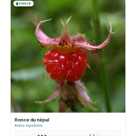
🪴
VIVACE
Ronce du népal
Rubus nepalensis
☀️
☀️
☀️
💧
💧
💧