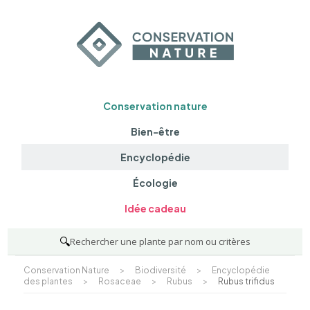
Conservation nature
Bien-être
Encyclopédie
Écologie
Idée cadeau
🔍
Rechercher une plante par nom ou critères
Conservation Nature
>
Biodiversité
>
Encyclopédie
des plantes
>
Rosaceae
>
Rubus
>
Rubus trifidus