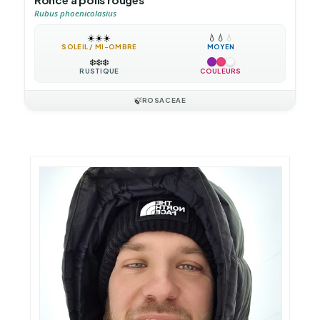
Rubus phoenicolasius
☀️
☀️
☀️
💧
💧
💧
SOLEIL / MI-OMBRE
MOYEN
❄️
❄️
❄️
RUSTIQUE
COULEURS
🍃
ROSACEAE