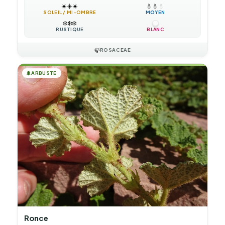
☀️
☀️
☀️
💧
💧
💧
SOLEIL / MI-OMBRE
MOYEN
❄️
❄️
❄️
RUSTIQUE
BLANC
🍃
ROSACEAE
🌲
ARBUSTE
Ronce