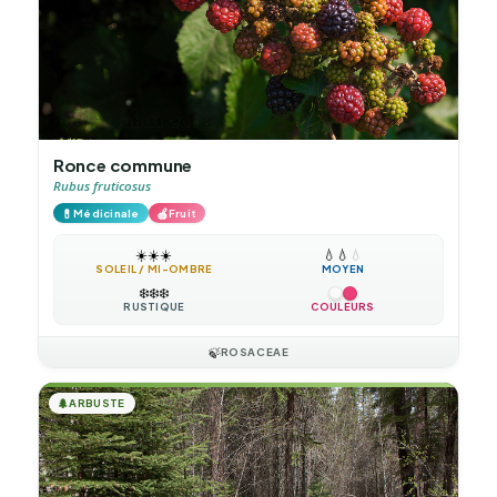
Ronce commune
Rubus fruticosus
💊
🍎
Médicinale
Fruit
☀️
☀️
☀️
💧
💧
💧
SOLEIL / MI-OMBRE
MOYEN
❄️
❄️
❄️
RUSTIQUE
COULEURS
🍃
ROSACEAE
🌲
ARBUSTE