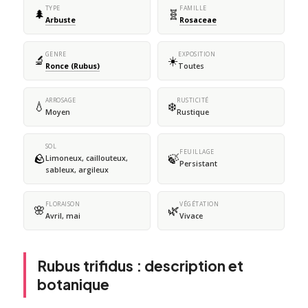
TYPE
FAMILLE
🌲
🧬
Arbuste
Rosaceae
GENRE
EXPOSITION
🔬
☀️
Ronce (Rubus)
Toutes
ARROSAGE
RUSTICITÉ
💧
❄️
Moyen
Rustique
SOL
FEUILLAGE
🪨
🍃
Limoneux, caillouteux,
Persistant
sableux, argileux
FLORAISON
VÉGÉTATION
🌸
🌿
Avril, mai
Vivace
Rubus trifidus : description et
botanique