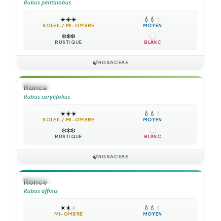
Rubus pentalobus
☀️
☀️
☀️
💧
💧
💧
SOLEIL / MI-OMBRE
MOYEN
❄️
❄️
❄️
RUSTIQUE
BLANC
🍃
ROSACEAE
🌲
ARBUSTE
Ronce
Rubus corylifolius
☀️
☀️
☀️
💧
💧
💧
SOLEIL / MI-OMBRE
MOYEN
❄️
❄️
❄️
RUSTIQUE
BLANC
🍃
ROSACEAE
🪴
VIVACE
Ronce
Rubus affinis
☀️
☀️
☀️
💧
💧
💧
MI-OMBRE
MOYEN