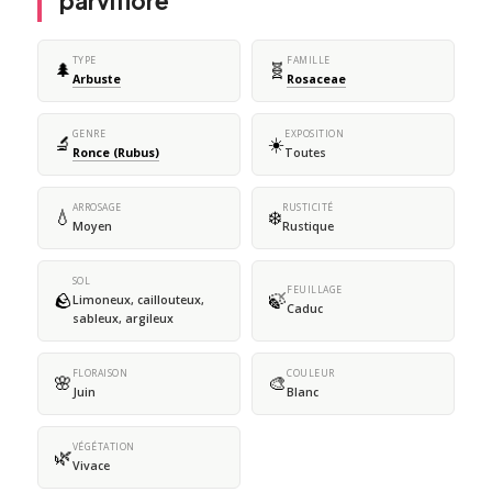
parviflore
TYPE
FAMILLE
🌲
🧬
Arbuste
Rosaceae
GENRE
EXPOSITION
🔬
☀️
Ronce (Rubus)
Toutes
ARROSAGE
RUSTICITÉ
💧
❄️
Moyen
Rustique
SOL
FEUILLAGE
🪨
🍃
Limoneux, caillouteux,
Caduc
sableux, argileux
FLORAISON
COULEUR
🌸
🎨
Juin
Blanc
VÉGÉTATION
🌿
Vivace