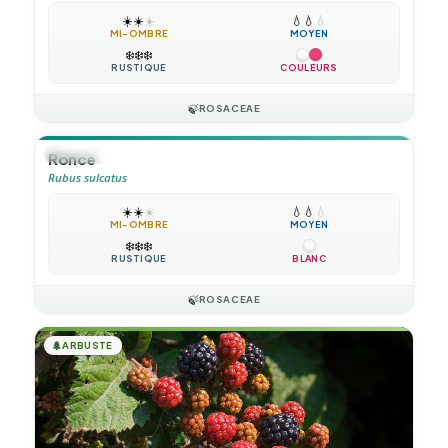
☀️
☀️
☀️
💧
💧
💧
MI-OMBRE
MOYEN
❄️
❄️
❄️
RUSTIQUE
COULEURS
🍃
ROSACEAE
🪴
VIVACE
Ronce
Rubus sulcatus
☀️
☀️
☀️
💧
💧
💧
MI-OMBRE
MOYEN
❄️
❄️
❄️
RUSTIQUE
BLANC
🍃
ROSACEAE
🌲
ARBUSTE