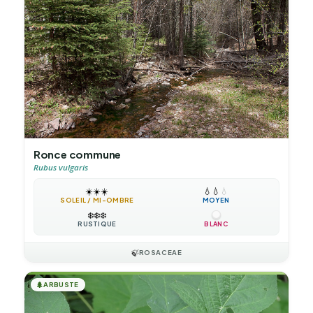
Ronce commune
Rubus vulgaris
☀️
☀️
☀️
💧
💧
💧
SOLEIL / MI-OMBRE
MOYEN
❄️
❄️
❄️
RUSTIQUE
BLANC
🍃
ROSACEAE
🌲
ARBUSTE