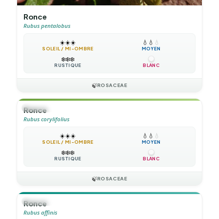
Ronce
Rubus pentalobus
☀️
☀️
☀️
💧
💧
💧
SOLEIL / MI-OMBRE
MOYEN
❄️
❄️
❄️
RUSTIQUE
BLANC
🍃
ROSACEAE
🌲
ARBUSTE
Ronce
Rubus corylifolius
☀️
☀️
☀️
💧
💧
💧
SOLEIL / MI-OMBRE
MOYEN
❄️
❄️
❄️
RUSTIQUE
BLANC
🍃
ROSACEAE
🪴
VIVACE
Ronce
Rubus affinis