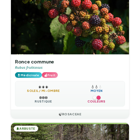
Ronce commune
Rubus fruticosus
💊
🍎
Médicinale
Fruit
☀️
☀️
☀️
💧
💧
💧
SOLEIL / MI-OMBRE
MOYEN
❄️
❄️
❄️
RUSTIQUE
COULEURS
🍃
ROSACEAE
🌲
ARBUSTE