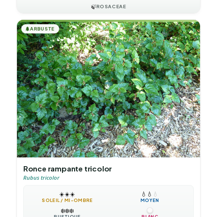
🍃
ROSACEAE
🌲
ARBUSTE
Ronce rampante tricolor
Rubus tricolor
☀️
☀️
☀️
💧
💧
💧
SOLEIL / MI-OMBRE
MOYEN
❄️
❄️
❄️
RUSTIQUE
BLANC