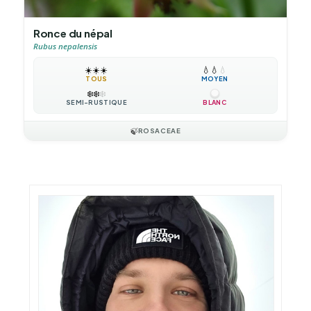
Ronce du népal
Rubus nepalensis
☀️
☀️
☀️
💧
💧
💧
TOUS
MOYEN
❄️
❄️
❄️
SEMI-RUSTIQUE
BLANC
🍃
ROSACEAE