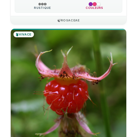
❄️
❄️
❄️
RUSTIQUE
COULEURS
🍃
ROSACEAE
🪴
VIVACE