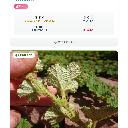
🍎
Fruit
☀️
☀️
☀️
💧
💧
💧
SOLEIL / MI-OMBRE
MOYEN
❄️
❄️
❄️
RUSTIQUE
BLANC
🍃
ROSACEAE
🌲
ARBUSTE