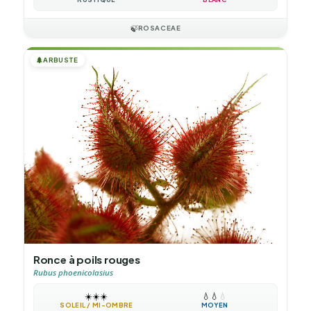
🍃
ROSACEAE
🌲
ARBUSTE
Ronce à poils rouges
Rubus phoenicolasius
☀️
☀️
☀️
💧
💧
💧
SOLEIL / MI-OMBRE
MOYEN