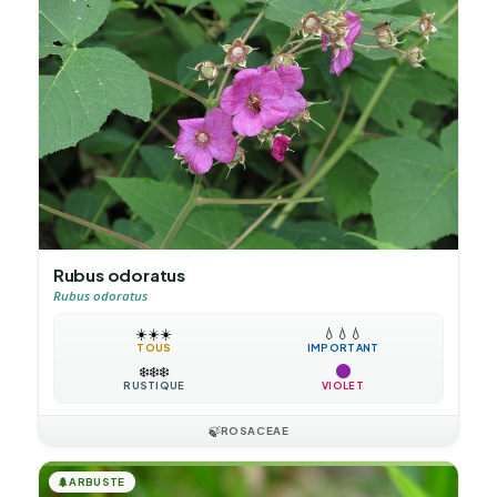
Rubus odoratus
Rubus odoratus
☀️
☀️
☀️
💧
💧
💧
TOUS
IMPORTANT
❄️
❄️
❄️
RUSTIQUE
VIOLET
🍃
ROSACEAE
🌲
ARBUSTE