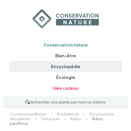
Conservation nature
Bien-être
Encyclopédie
Écologie
Idée cadeau
🔍
Rechercher une plante par nom ou critères
Conservation Nature
>
Biodiversité
>
Encyclopédie
des plantes
>
Rosaceae
>
Rubus
>
Rubus
parviflorus