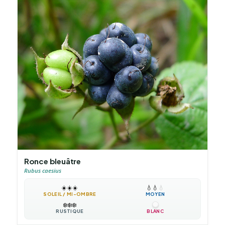
Ronce bleuâtre
Rubus caesius
☀️
☀️
☀️
💧
💧
💧
SOLEIL / MI-OMBRE
MOYEN
❄️
❄️
❄️
RUSTIQUE
BLANC