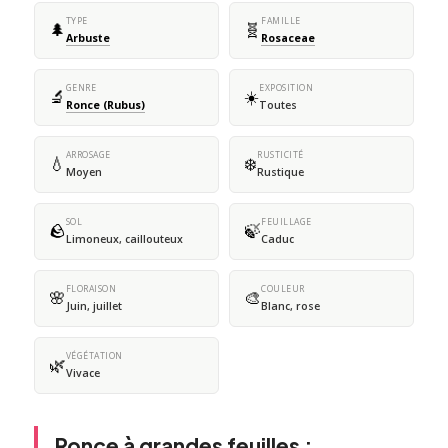
TYPE
FAMILLE
🌲
🧬
Arbuste
Rosaceae
GENRE
EXPOSITION
🔬
☀️
Ronce (Rubus)
Toutes
ARROSAGE
RUSTICITÉ
💧
❄️
Moyen
Rustique
SOL
FEUILLAGE
🪨
🍃
Limoneux, caillouteux
Caduc
FLORAISON
COULEUR
🌸
🎨
Juin, juillet
Blanc, rose
VÉGÉTATION
🌿
Vivace
Ronce à grandes feuilles :