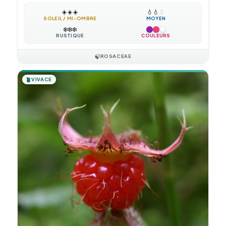
☀️
☀️
☀️
💧
💧
💧
SOLEIL / MI-OMBRE
MOYEN
❄️
❄️
❄️
RUSTIQUE
COULEURS
🍃
ROSACEAE
🪴
VIVACE