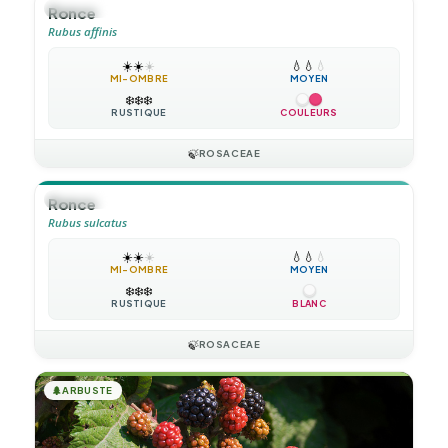
🪴
VIVACE
Ronce
Rubus affinis
☀️
☀️
☀️
💧
💧
💧
MI-OMBRE
MOYEN
❄️
❄️
❄️
RUSTIQUE
COULEURS
🍃
ROSACEAE
🪴
VIVACE
Ronce
Rubus sulcatus
☀️
☀️
☀️
💧
💧
💧
MI-OMBRE
MOYEN
❄️
❄️
❄️
RUSTIQUE
BLANC
🍃
ROSACEAE
🌲
ARBUSTE