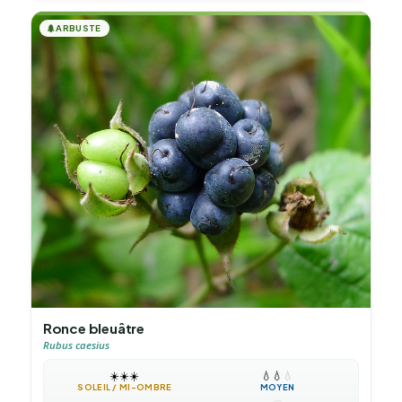
🌲
ARBUSTE
Ronce bleuâtre
Rubus caesius
☀️
☀️
☀️
💧
💧
💧
SOLEIL / MI-OMBRE
MOYEN