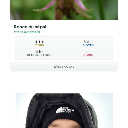
Ronce du népal
Rubus nepalensis
☀️
☀️
☀️
💧
💧
💧
TOUS
MOYEN
❄️
❄️
❄️
SEMI-RUSTIQUE
BLANC
🍃
ROSACEAE