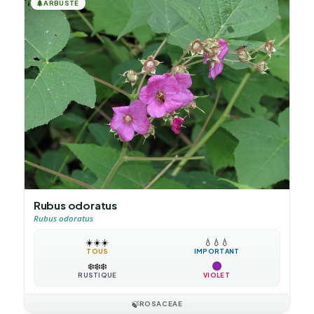
🌲
ARBUSTE
Rubus odoratus
Rubus odoratus
☀️
☀️
☀️
💧
💧
💧
TOUS
IMPORTANT
❄️
❄️
❄️
RUSTIQUE
VIOLET
🍃
ROSACEAE