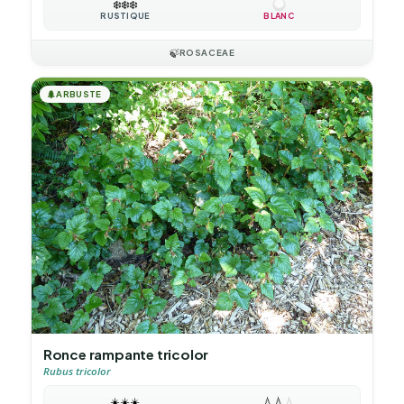
❄️
❄️
❄️
RUSTIQUE
BLANC
🍃
ROSACEAE
🌲
ARBUSTE
Ronce rampante tricolor
Rubus tricolor
☀️
☀️
☀️
💧
💧
💧