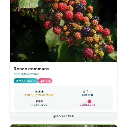
Ronce commune
Rubus fruticosus
💊
🍎
Médicinale
Fruit
☀️
☀️
☀️
💧
💧
💧
SOLEIL / MI-OMBRE
MOYEN
❄️
❄️
❄️
RUSTIQUE
COULEURS
🍃
ROSACEAE