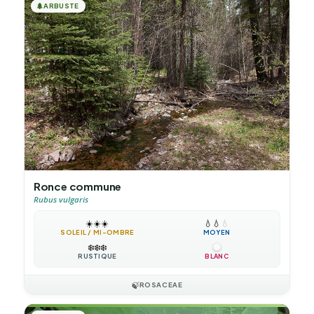
🌲
ARBUSTE
Ronce commune
Rubus vulgaris
☀️
☀️
☀️
💧
💧
💧
SOLEIL / MI-OMBRE
MOYEN
❄️
❄️
❄️
RUSTIQUE
BLANC
🍃
ROSACEAE