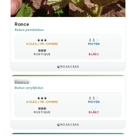
Ronce
Rubus pentalobus
☀️
☀️
☀️
💧
💧
💧
SOLEIL / MI-OMBRE
MOYEN
❄️
❄️
❄️
RUSTIQUE
BLANC
🍃
ROSACEAE
🌲
ARBUSTE
Ronce
Rubus corylifolius
☀️
☀️
☀️
💧
💧
💧
SOLEIL / MI-OMBRE
MOYEN
❄️
❄️
❄️
RUSTIQUE
BLANC
🍃
ROSACEAE