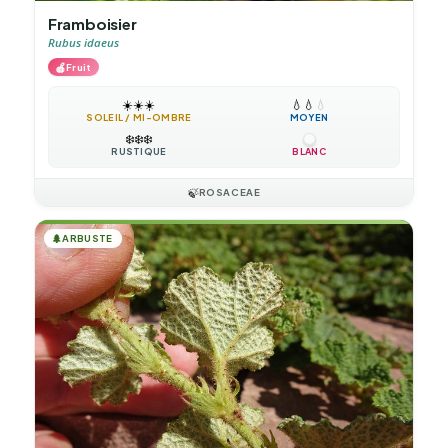
Framboisier
Rubus idaeus
🍎
Fruit
☀️
☀️
☀️
💧
💧
💧
SOLEIL / MI-OMBRE
MOYEN
❄️
❄️
❄️
RUSTIQUE
BLANC
🍃
ROSACEAE
🌲
ARBUSTE