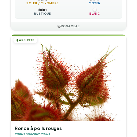
SOLEIL / MI-OMBRE
MOYEN
❄️
❄️
❄️
RUSTIQUE
BLANC
🍃
ROSACEAE
🌲
ARBUSTE
Ronce à poils rouges
Rubus phoenicolasius