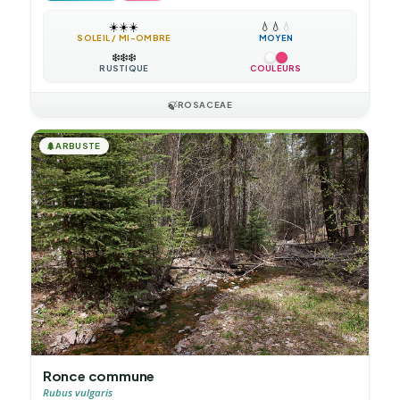
☀️
☀️
☀️
💧
💧
💧
SOLEIL / MI-OMBRE
MOYEN
❄️
❄️
❄️
RUSTIQUE
COULEURS
🍃
ROSACEAE
🌲
ARBUSTE
Ronce commune
Rubus vulgaris