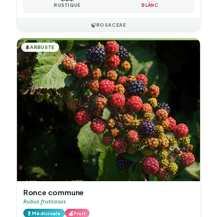
RUSTIQUE
BLANC
🍃
ROSACEAE
🌲
ARBUSTE
Ronce commune
Rubus fruticosus
💊
🍎
Médicinale
Fruit