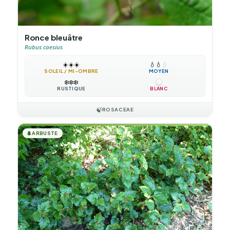
Ronce bleuâtre
Rubus caesius
☀️
☀️
☀️
💧
💧
💧
SOLEIL / MI-OMBRE
MOYEN
❄️
❄️
❄️
RUSTIQUE
BLANC
🍃
ROSACEAE
🌲
ARBUSTE