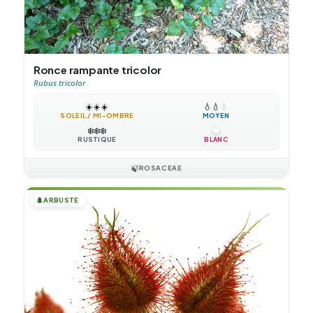
Ronce rampante tricolor
Rubus tricolor
☀️
☀️
☀️
💧
💧
💧
SOLEIL / MI-OMBRE
MOYEN
❄️
❄️
❄️
RUSTIQUE
BLANC
🍃
ROSACEAE
🌲
ARBUSTE