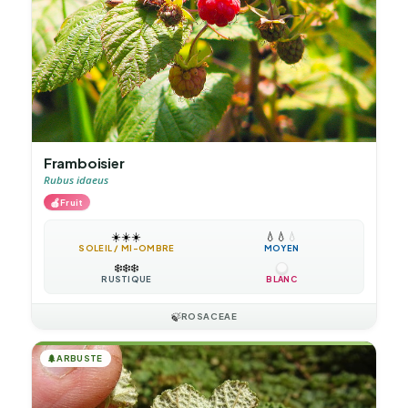
Framboisier
Rubus idaeus
🍎
Fruit
☀️
☀️
☀️
💧
💧
💧
SOLEIL / MI-OMBRE
MOYEN
❄️
❄️
❄️
RUSTIQUE
BLANC
🍃
ROSACEAE
🌲
ARBUSTE