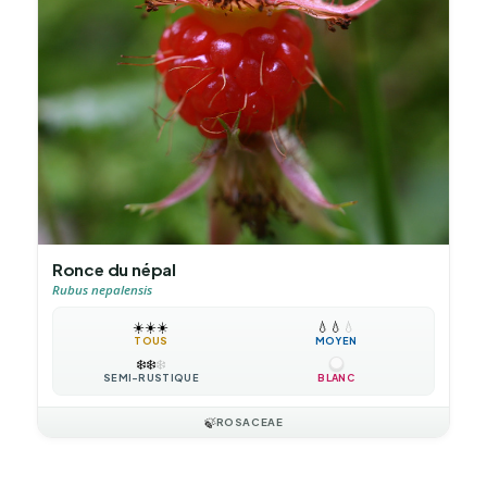
Ronce du népal
Rubus nepalensis
☀️
☀️
☀️
💧
💧
💧
TOUS
MOYEN
❄️
❄️
❄️
SEMI-RUSTIQUE
BLANC
🍃
ROSACEAE