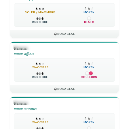
☀️
☀️
☀️
💧
💧
💧
SOLEIL / MI-OMBRE
MOYEN
❄️
❄️
❄️
RUSTIQUE
BLANC
🍃
ROSACEAE
🪴
VIVACE
Ronce
Rubus affinis
☀️
☀️
☀️
💧
💧
💧
MI-OMBRE
MOYEN
❄️
❄️
❄️
RUSTIQUE
COULEURS
🍃
ROSACEAE
🪴
VIVACE
Ronce
Rubus sulcatus
☀️
☀️
☀️
💧
💧
💧
MI-OMBRE
MOYEN
❄️
❄️
❄️