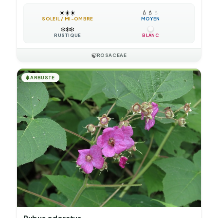
☀️
☀️
☀️
💧
💧
💧
SOLEIL / MI-OMBRE
MOYEN
❄️
❄️
❄️
RUSTIQUE
BLANC
🍃
ROSACEAE
🌲
ARBUSTE
Rubus odoratus