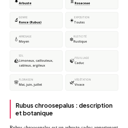
🌲
🧬
Arbuste
Rosaceae
GENRE
EXPOSITION
🔬
☀️
Ronce (Rubus)
Toutes
ARROSAGE
RUSTICITÉ
💧
❄️
Moyen
Rustique
SOL
FEUILLAGE
🪨
🍃
Limoneux, caillouteux,
Caduc
sableux, argileux
FLORAISON
VÉGÉTATION
🌸
🌿
Mai, juin, juillet
Vivace
Rubus chroosepalus : description
et botanique
Rubus chroosepalus est un arbuste caduc appartenant