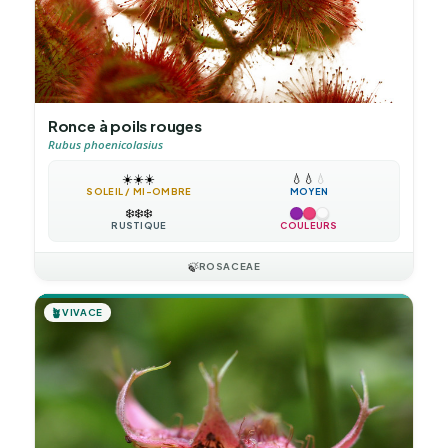
Ronce à poils rouges
Rubus phoenicolasius
☀️
☀️
☀️
💧
💧
💧
SOLEIL / MI-OMBRE
MOYEN
❄️
❄️
❄️
RUSTIQUE
COULEURS
🍃
ROSACEAE
🪴
VIVACE