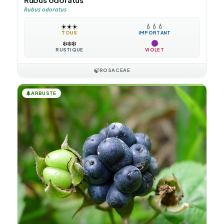
Rubus odoratus
☀️
☀️
☀️
💧
💧
💧
TOUS
IMPORTANT
❄️
❄️
❄️
RUSTIQUE
VIOLET
🍃
ROSACEAE
🌲
ARBUSTE